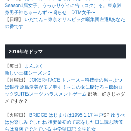
Season1
腐女子、うっかりゲイに告（コク）る。
東京独
身男子
神ちゅーんず 〜鳴らせ！DTM女子〜
【日曜】
いだてん～東京オリムピック噺
集団左遷!!
あなた
の番です
2019年冬ドラマ
【毎日】
まんぷく
新しい王様シーズン２
【月曜日】
JOKER×FACE
トレース～科捜研の男～
よつ
ば銀行 原島浩美がモノ申す！～この女に賭けろ～
節約ロ
ック
SUITE/スーツ
ハラスメントゲーム
部活、好きじゃダ
メですか？
【火曜日】
BRIDGE はじまりは1995.1.17 神戸
SP
ゆうべ
はお楽しみでしたね
後妻業
初めて恋をした日に読む話
僕
らは奇跡でできている
中学聖日記
文学処女