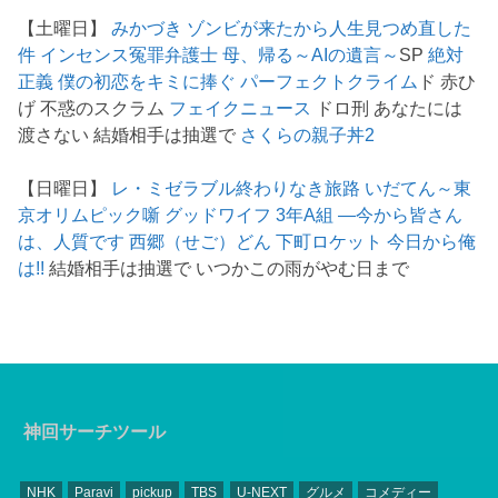
【土曜日】
みかづき
ゾンビが来たから人生見つめ直した
件
インセンス冤罪弁護士
母、帰る～AIの遺言～
SP
絶対
正義
僕の初恋をキミに捧ぐ
パーフェクトクライム
ド 赤ひ
げ 不惑のスクラム
フェイクニュース
ドロ刑 あなたには
渡さない 結婚相手は抽選で
さくらの親子丼2
【日曜日】
レ・ミゼラブル終わりなき旅路
いだてん～東
京オリムピック噺
グッドワイフ
3年A組 ―今から皆さん
は、人質です
西郷（せご）どん
下町ロケット
今日から俺
は!!
結婚相手は抽選で いつかこの雨がやむ日まで
神回サーチツール
NHK
Paravi
pickup
TBS
U-NEXT
グルメ
コメディー