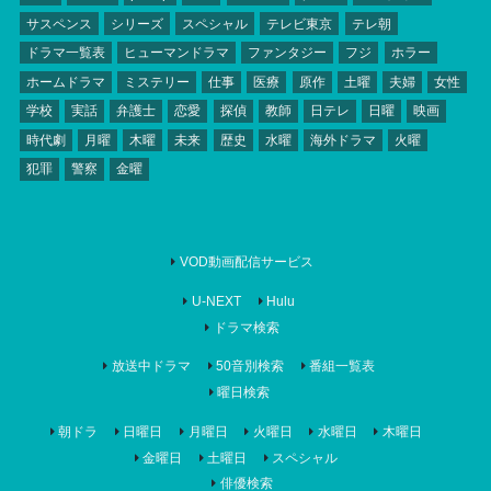
サスペンス
シリーズ
スペシャル
テレビ東京
テレ朝
ドラマ一覧表
ヒューマンドラマ
ファンタジー
フジ
ホラー
ホームドラマ
ミステリー
仕事
医療
原作
土曜
夫婦
女性
学校
実話
弁護士
恋愛
探偵
教師
日テレ
日曜
映画
時代劇
月曜
木曜
未来
歴史
水曜
海外ドラマ
火曜
犯罪
警察
金曜
VOD動画配信サービス
U-NEXT
Hulu
ドラマ検索
放送中ドラマ
50音別検索
番組一覧表
曜日検索
朝ドラ
日曜日
月曜日
火曜日
水曜日
木曜日
金曜日
土曜日
スペシャル
俳優検索