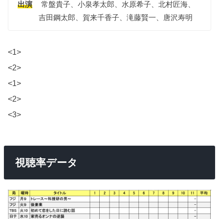
出演
常盤貴子、小泉孝太郎、水原希子、北村匠海、
吉田鋼太郎、賀来千香子、滝藤賢一、唐沢寿明
<1>
<2>
<1>
<2>
<3>
視聴率データ