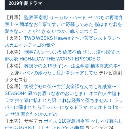
2019年夏ドラマ
【月曜】
監察医 朝顔
リーガル・ハート〜いのちの再建弁
護士〜
簡単なお仕事です。に応募してみた
僕はまだ君を
愛さないことができる
いつか、眠りにつく日
【火曜】
TWO WEEKS
Heaven？〜ご苦楽レストラン〜
スカム
インディゴの気分
【水曜】
刑事7人シーズン5
偽装不倫
びしょ濡れ探偵 水
野羽衣
HiGH&LOW THE WORST EPISODE.O
【木曜】
科捜研の女19
サイン―法医学者 柚木貴志の事件
―
と象
ルパンの娘
わたし旦那をシェアしてた
テレビ演劇
サクセス荘
【金曜】
警視庁ゼロ係〜生活安全課なんでも相談室〜
SEASON4
凪のお暇（なぎのおいとま）
ネコ的人生論ド
ラマ 捨て猫に拾われた男
これは経費で落ちません！
ラッ
パーに噛まれたらラッパーになるドラマ
セミオトコ
Iター
ン
サ道
百合だのかんだの
【土曜】 サギデカ
ボイス 110緊急指令室
べしゃり暮らし
だから私は推しました
それぞれの断崖
ランウェイ24