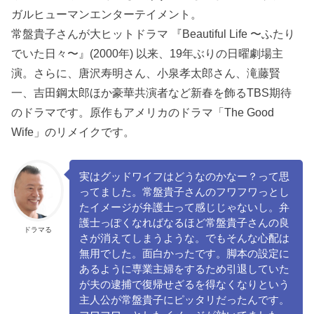
ガルヒューマンエンターテイメント。
常盤貴子さんが大ヒットドラマ 『Beautiful Life 〜ふたり
でいた日々〜』(2000年) 以来、19年ぶりの日曜劇場主
演。さらに、唐沢寿明さん、小泉孝太郎さん、滝藤賢
一、吉田鋼太郎ほか豪華共演者など新春を飾るTBS期待
のドラマです。原作もアメリカのドラマ「The Good
Wife」のリメイクです。
実はグッドワイフはどうなのかなー？って思
ってました。常盤貴子さんのフワフワっとし
たイメージが弁護士って感じじゃないし。弁
護士っぽくなればなるほど常盤貴子さんの良
ドラマる
さが消えてしまうような。でもそんな心配は
無用でした。面白かったです。脚本の設定に
あるように専業主婦をするため引退していた
が夫の逮捕で復帰せざるを得なくなりという
主人公が常盤貴子にピッタリだったんです。