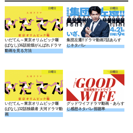
日曜日
日曜日
いだてん～東京オリムピック噺
集団左遷!!ドラマ動画7話あらす
(ばなし)36話前畑がんばれドラマ
じネタバレ
動画を見る方法
日曜日
日曜日
いだてん～東京オリムピック噺
グッドワイフドラマ動画・あらす
(ばなし)32話独裁者 大河ドラマ動
じ感想ネタバレ視聴率
画