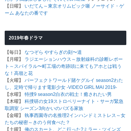
【日曜】
いだてん～東京オリムピック噺
ノーサイド・ゲ
ーム
あなたの番です
2019年春ドラマ
【毎日】
なつぞら
やすらぎの刻〜道
【月曜】
ラジエーションハウス～放射線科の診断レポー
ト～
スパイラル〜町工場の奇跡
頭に来てもアホとは戦う
な！
高嶺と花
【火曜】
パーフェクトワールド
賭ケグルイ season2
わた
し、定時で帰ります
電影少女 -VIDEO GIRL MAI 2019-
【水曜】
特捜9 season2
白衣の戦士！
癒されたい男
【木曜】
科捜研の女19
ストロベリーナイト・サーガ
緊急
取調室 シーズン3
向かいのバズる家族
【金曜】
執事西園寺の名推理2
インハンド
ミストレス～女
たちの秘密～
きのう何食べた？
【土曜】
俺のスカート、どこ行った?
ミラー・ツインズ