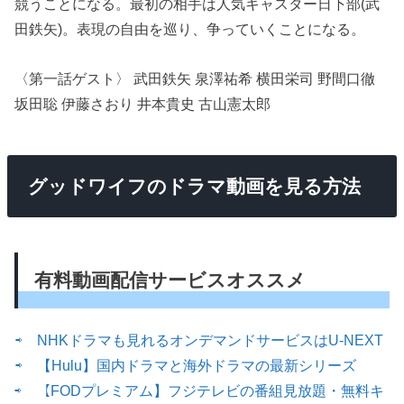
競うことになる。最初の相手は人気キャスター日下部(武
田鉄矢)。表現の自由を巡り、争っていくことになる。
〈第一話ゲスト〉 武田鉄矢 泉澤祐希 横田栄司 野間口徹
坂田聡 伊藤さおり 井本貴史 古山憲太郎
グッドワイフのドラマ動画を見る方法
有料動画配信サービスオススメ
⇨ NHKドラマも見れるオンデマンドサービスはU-NEXT
⇨ 【Hulu】国内ドラマと海外ドラマの最新シリーズ
⇨ 【FODプレミアム】フジテレビの番組見放題・無料キ