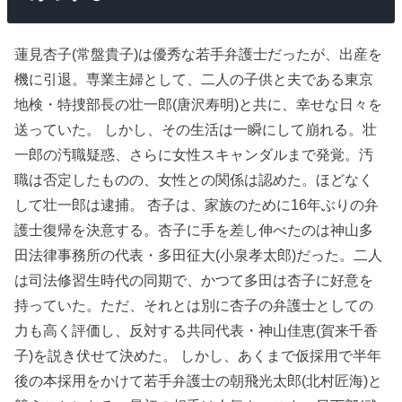
蓮見杏子(常盤貴子)は優秀な若手弁護士だったが、出産を
機に引退。専業主婦として、二人の子供と夫である東京
地検・特捜部長の壮一郎(唐沢寿明)と共に、幸せな日々を
送っていた。 しかし、その生活は一瞬にして崩れる。壮
一郎の汚職疑惑、さらに女性スキャンダルまで発覚。汚
職は否定したものの、女性との関係は認めた。ほどなく
して壮一郎は逮捕。 杏子は、家族のために16年ぶりの弁
護士復帰を決意する。杏子に手を差し伸べたのは神山多
田法律事務所の代表・多田征大(小泉孝太郎)だった。二人
は司法修習生時代の同期で、かつて多田は杏子に好意を
持っていた。ただ、それとは別に杏子の弁護士としての
力も高く評価し、反対する共同代表・神山佳恵(賀来千香
子)を説き伏せて決めた。 しかし、あくまで仮採用で半年
後の本採用をかけて若手弁護士の朝飛光太郎(北村匠海)と