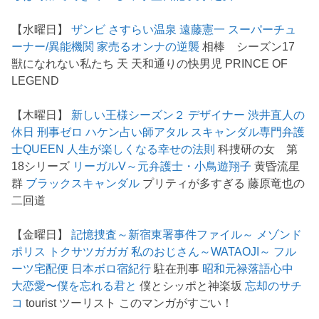
【水曜日】
ザンビ
さすらい温泉 遠藤憲一
スーパーチュ
ーナー/異能機関
家売るオンナの逆襲
相棒 シーズン17
獣になれない私たち 天 天和通りの快男児 PRINCE OF
LEGEND
【木曜日】
新しい王様シーズン２
デザイナー 渋井直人の
休日
刑事ゼロ
ハケン占い師アタル
スキャンダル専門弁護
士QUEEN
人生が楽しくなる幸せの法則
科捜研の女 第
18シリーズ
リーガルV～元弁護士・小鳥遊翔子
黄昏流星
群
ブラックスキャンダル
プリティが多すぎる 藤原竜也の
二回道
【金曜日】
記憶捜査～新宿東署事件ファイル～
メゾンド
ポリス
トクサツガガガ
私のおじさん～WATAOJI～
フル
ーツ宅配便
日本ボロ宿紀行
駐在刑事
昭和元禄落語心中
大恋愛〜僕を忘れる君と
僕とシッポと神楽坂
忘却のサチ
コ
tourist ツーリスト このマンガがすごい！