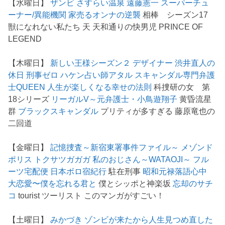
【水曜日】
ザンビ
さすらい温泉 遠藤憲一
スーパーチュ
ーナー/異能機関
家売るオンナの逆襲
相棒 シーズン17
獣になれない私たち 天 天和通りの快男児 PRINCE OF
LEGEND
【木曜日】
新しい王様シーズン２
デザイナー 渋井直人の
休日
刑事ゼロ
ハケン占い師アタル
スキャンダル専門弁護
士QUEEN
人生が楽しくなる幸せの法則
科捜研の女 第
18シリーズ
リーガルV～元弁護士・小鳥遊翔子
黄昏流星
群
ブラックスキャンダル
プリティが多すぎる 藤原竜也の
二回道
【金曜日】
記憶捜査～新宿東署事件ファイル～
メゾンド
ポリス
トクサツガガガ
私のおじさん～WATAOJI～
フル
ーツ宅配便
日本ボロ宿紀行
駐在刑事
昭和元禄落語心中
大恋愛〜僕を忘れる君と
僕とシッポと神楽坂
忘却のサチ
コ
tourist ツーリスト このマンガがすごい！
【土曜日】
みかづき
ゾンビが来たから人生見つめ直した