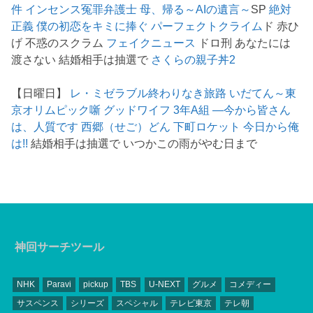
件
インセンス冤罪弁護士
母、帰る～AIの遺言～
SP
絶対
正義
僕の初恋をキミに捧ぐ
パーフェクトクライム
ド 赤ひ
げ 不惑のスクラム
フェイクニュース
ドロ刑 あなたには
渡さない 結婚相手は抽選で
さくらの親子丼2
【日曜日】
レ・ミゼラブル終わりなき旅路
いだてん～東
京オリムピック噺
グッドワイフ
3年A組 ―今から皆さん
は、人質です
西郷（せご）どん
下町ロケット
今日から俺
は!!
結婚相手は抽選で いつかこの雨がやむ日まで
神回サーチツール
NHK
Paravi
pickup
TBS
U-NEXT
グルメ
コメディー
サスペンス
シリーズ
スペシャル
テレビ東京
テレ朝