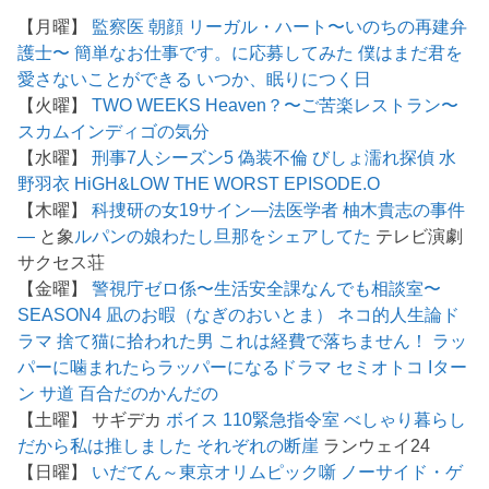
【月曜】
監察医 朝顔
リーガル・ハート〜いのちの再建弁
護士〜
簡単なお仕事です。に応募してみた
僕はまだ君を
愛さないことができる
いつか、眠りにつく日
【火曜】
TWO WEEKS
Heaven？〜ご苦楽レストラン〜
スカム
インディゴの気分
【水曜】
刑事7人シーズン5
偽装不倫
びしょ濡れ探偵 水
野羽衣
HiGH&LOW THE WORST EPISODE.O
【木曜】
科捜研の女19
サイン―法医学者 柚木貴志の事件
―
と象
ルパンの娘
わたし旦那をシェアしてた
テレビ演劇
サクセス荘
【金曜】
警視庁ゼロ係〜生活安全課なんでも相談室〜
SEASON4
凪のお暇（なぎのおいとま）
ネコ的人生論ド
ラマ 捨て猫に拾われた男
これは経費で落ちません！
ラッ
パーに噛まれたらラッパーになるドラマ
セミオトコ
Iター
ン
サ道
百合だのかんだの
【土曜】 サギデカ
ボイス 110緊急指令室
べしゃり暮らし
だから私は推しました
それぞれの断崖
ランウェイ24
【日曜】
いだてん～東京オリムピック噺
ノーサイド・ゲ