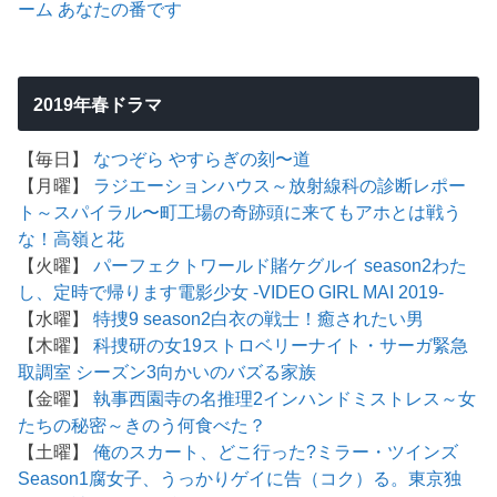
ーム
あなたの番です
2019年春ドラマ
【毎日】
なつぞら
やすらぎの刻〜道
【月曜】
ラジエーションハウス～放射線科の診断レポー
ト～
スパイラル〜町工場の奇跡
頭に来てもアホとは戦う
な！
高嶺と花
【火曜】
パーフェクトワールド
賭ケグルイ season2
わた
し、定時で帰ります
電影少女 -VIDEO GIRL MAI 2019-
【水曜】
特捜9 season2
白衣の戦士！
癒されたい男
【木曜】
科捜研の女19
ストロベリーナイト・サーガ
緊急
取調室 シーズン3
向かいのバズる家族
【金曜】
執事西園寺の名推理2
インハンド
ミストレス～女
たちの秘密～
きのう何食べた？
【土曜】
俺のスカート、どこ行った?
ミラー・ツインズ
Season1
腐女子、うっかりゲイに告（コク）る。
東京独