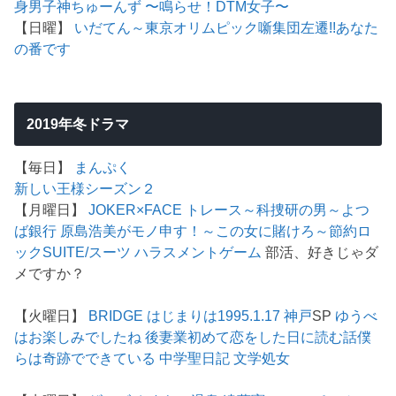
身男子
神ちゅーんず 〜鳴らせ！DTM女子〜
【日曜】
いだてん～東京オリムピック噺
集団左遷!!
あなた
の番です
2019年冬ドラマ
【毎日】
まんぷく
新しい王様シーズン２
【月曜日】
JOKER×FACE
トレース～科捜研の男～
よつ
ば銀行 原島浩美がモノ申す！～この女に賭けろ～
節約ロ
ック
SUITE/スーツ
ハラスメントゲーム
部活、好きじゃダ
メですか？
【火曜日】
BRIDGE はじまりは1995.1.17 神戸
SP
ゆうべ
はお楽しみでしたね
後妻業
初めて恋をした日に読む話
僕
らは奇跡でできている
中学聖日記
文学処女