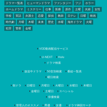
ドラマ一覧表
ヒューマンドラマ
ファンタジー
フジ
ホラー
ホームドラマ
ミステリー
仕事
医療
原作
土曜
夫婦
女性
学校
実話
弁護士
恋愛
探偵
教師
日テレ
日曜
映画
時代劇
月曜
木曜
未来
歴史
水曜
海外ドラマ
火曜
犯罪
警察
金曜
VOD動画配信サービス
U-NEXT
Hulu
ドラマ検索
放送中ドラマ
50音別検索
番組一覧表
曜日検索
朝ドラ
日曜日
月曜日
火曜日
水曜日
木曜日
金曜日
土曜日
スペシャル
俳優検索
管理人のオススメ
男優
女優
ドラマ神回サーチ