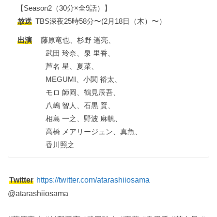
【Season2（30分×全9話）】
放送
TBS深夜25時58分〜(2月18日（木）〜）
出演
藤原竜也、杉野 遥亮、
武田 玲奈、泉 里香、
芦名 星、夏菜、
MEGUMI、小関 裕太、
モロ 師岡、鶴見辰吾、
八嶋 智人、石黒 賢、
相島 一之、野波 麻帆、
高橋 メアリージュン、真魚、
香川照之
Twitter
https://twitter.com/atarashiiosama
@atarashiiosama