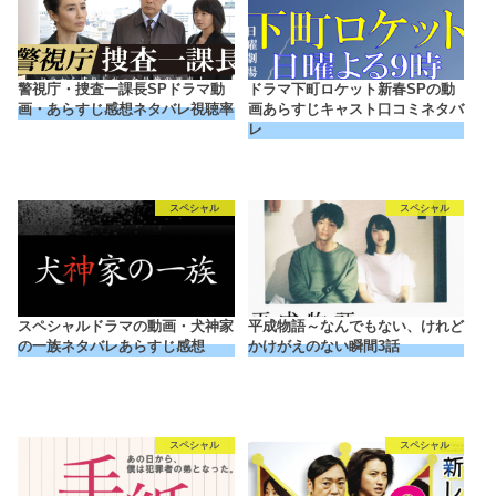
警視庁・捜査一課長SPドラマ動
ドラマ下町ロケット新春SPの動
画・あらすじ感想ネタバレ視聴率
画あらすじキャスト口コミネタバ
レ
スペシャル
スペシャル
スペシャルドラマの動画・犬神家
平成物語～なんでもない、けれど
の一族ネタバレあらすじ感想
かけがえのない瞬間3話
スペシャル
スペシャル