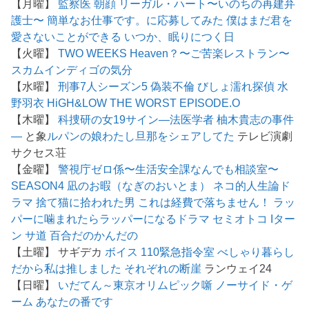
【月曜】
監察医 朝顔
リーガル・ハート〜いのちの再建弁
護士〜
簡単なお仕事です。に応募してみた
僕はまだ君を
愛さないことができる
いつか、眠りにつく日
【火曜】
TWO WEEKS
Heaven？〜ご苦楽レストラン〜
スカム
インディゴの気分
【水曜】
刑事7人シーズン5
偽装不倫
びしょ濡れ探偵 水
野羽衣
HiGH&LOW THE WORST EPISODE.O
【木曜】
科捜研の女19
サイン―法医学者 柚木貴志の事件
―
と象
ルパンの娘
わたし旦那をシェアしてた
テレビ演劇
サクセス荘
【金曜】
警視庁ゼロ係〜生活安全課なんでも相談室〜
SEASON4
凪のお暇（なぎのおいとま）
ネコ的人生論ド
ラマ 捨て猫に拾われた男
これは経費で落ちません！
ラッ
パーに噛まれたらラッパーになるドラマ
セミオトコ
Iター
ン
サ道
百合だのかんだの
【土曜】 サギデカ
ボイス 110緊急指令室
べしゃり暮らし
だから私は推しました
それぞれの断崖
ランウェイ24
【日曜】
いだてん～東京オリムピック噺
ノーサイド・ゲ
ーム
あなたの番です