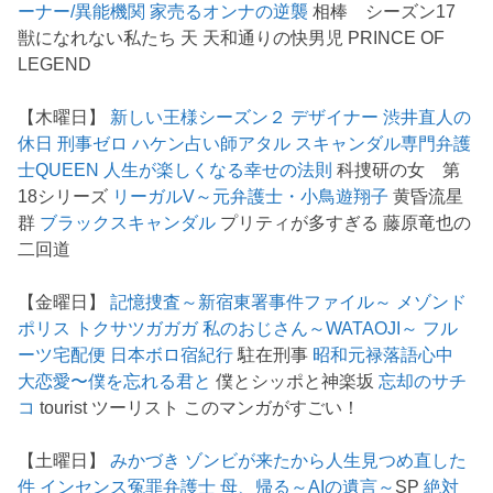
ーナー/異能機関
家売るオンナの逆襲
相棒 シーズン17
獣になれない私たち 天 天和通りの快男児 PRINCE OF
LEGEND
【木曜日】
新しい王様シーズン２
デザイナー 渋井直人の
休日
刑事ゼロ
ハケン占い師アタル
スキャンダル専門弁護
士QUEEN
人生が楽しくなる幸せの法則
科捜研の女 第
18シリーズ
リーガルV～元弁護士・小鳥遊翔子
黄昏流星
群
ブラックスキャンダル
プリティが多すぎる 藤原竜也の
二回道
【金曜日】
記憶捜査～新宿東署事件ファイル～
メゾンド
ポリス
トクサツガガガ
私のおじさん～WATAOJI～
フル
ーツ宅配便
日本ボロ宿紀行
駐在刑事
昭和元禄落語心中
大恋愛〜僕を忘れる君と
僕とシッポと神楽坂
忘却のサチ
コ
tourist ツーリスト このマンガがすごい！
【土曜日】
みかづき
ゾンビが来たから人生見つめ直した
件
インセンス冤罪弁護士
母、帰る～AIの遺言～
SP
絶対