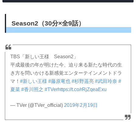
Season2（30分×全9話）
TBS「新しい王様 Season2」
平成最後の年が明けた今、迫り来る新たな時代の生
き方を問いかける新感覚エンターテインメントドラ
マ！
#新しい王様
#藤原竜也
#杉野遥亮
#武田玲奈
#
夏菜
#香川照之
#TVer
https://t.co/rRjZqeaExu
— TVer (@TVer_official)
2019年2月19日