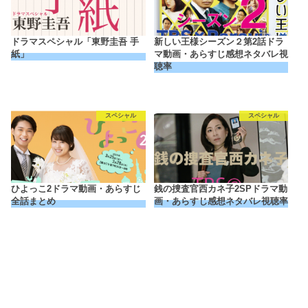
ドラマスペシャル「東野圭吾 手
新しい王様シーズン２第2話ドラ
紙」
マ動画・あらすじ感想ネタバレ視
聴率
スペシャル
スペシャル
ひよっこ2ドラマ動画・あらすじ
銭の捜査官西カネ子2SPドラマ動
全話まとめ
画・あらすじ感想ネタバレ視聴率