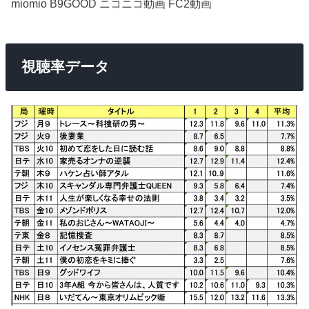
miomio B9GOOD ニコニコ動画 FC2動画
視聴率データ