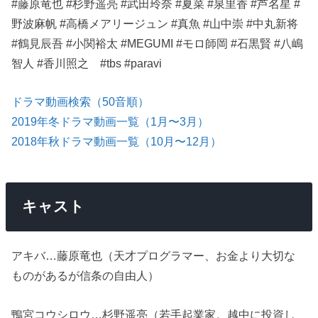
#藤原竜也 #杉野遥亮 #武田玲奈 #夏菜 #泉里香 #芦名星 #
野波麻帆 #高橋メアリージュン #真魚 #山中崇 #中丸新将
#鶴見辰吾 #小関裕太 #MEGUMI #モロ師岡 #石黒賢 #八嶋
智人 #香川照之 #tbs #paravi
ドラマ動画検索（50音順）
2019年冬ドラマ動画一覧（1月〜3月）
2018年秋ドラマ動画一覧（10月〜12月）
キャスト
アキバ…藤原竜也（天才プログラマー、お金より大切な
ものがあるが信条の自由人）
鴨宮コウシロウ…杉野遥亮（若手起業家。越中に投資し