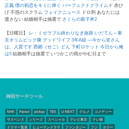
正義
僕の初恋をキミに捧ぐ
パーフェクトクライム
ド 赤ひ
げ 不惑のスクラム
フェイクニュース
ドロ刑 あなたには
渡さない 結婚相手は抽選で
さくらの親子丼2
【日曜日】
レ・ミゼラブル終わりなき旅路
いだてん～東
京オリムピック噺
グッドワイフ
3年A組 ―今から皆さん
は、人質です
西郷（せご）どん
下町ロケット
今日から俺
は!!
結婚相手は抽選で いつかこの雨がやむ日まで
神回サーチツール
NHK
Paravi
pickup
TBS
U-NEXT
グルメ
コメディー
サスペンス
シリーズ
スペシャル
テレビ東京
テレ朝
ドラマ一覧表
ヒューマンドラマ
ファンタジー
フジ
ホラー