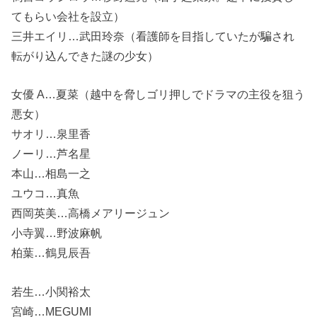
てもらい会社を設立）
三井エイリ…武田玲奈（看護師を目指していたが騙され
転がり込んできた謎の少女）
女優 A…夏菜（越中を脅しゴリ押しでドラマの主役を狙う
悪女）
サオリ…泉里香
ノーリ…芦名星
本山…相島一之
ユウコ…真魚
西岡英美…高橋メアリージュン
小寺翼…野波麻帆
柏葉…鶴見辰吾
若生…小関裕太
宮崎…MEGUMI