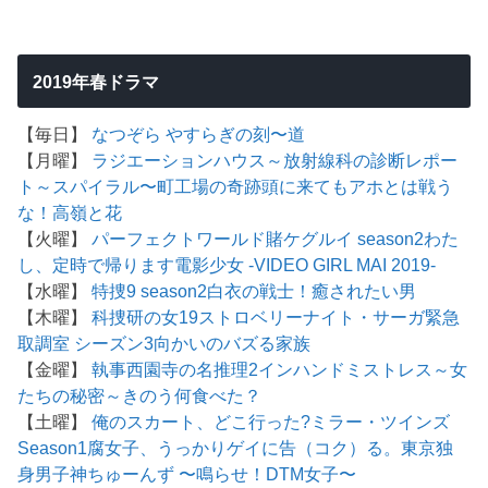
2019年春ドラマ
【毎日】
なつぞら
やすらぎの刻〜道
【月曜】
ラジエーションハウス～放射線科の診断レポー
ト～
スパイラル〜町工場の奇跡
頭に来てもアホとは戦う
な！
高嶺と花
【火曜】
パーフェクトワールド
賭ケグルイ season2
わた
し、定時で帰ります
電影少女 -VIDEO GIRL MAI 2019-
【水曜】
特捜9 season2
白衣の戦士！
癒されたい男
【木曜】
科捜研の女19
ストロベリーナイト・サーガ
緊急
取調室 シーズン3
向かいのバズる家族
【金曜】
執事西園寺の名推理2
インハンド
ミストレス～女
たちの秘密～
きのう何食べた？
【土曜】
俺のスカート、どこ行った?
ミラー・ツインズ
Season1
腐女子、うっかりゲイに告（コク）る。
東京独
身男子
神ちゅーんず 〜鳴らせ！DTM女子〜