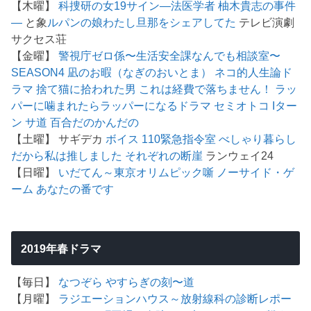
【木曜】
科捜研の女19
サイン―法医学者 柚木貴志の事件
―
と象
ルパンの娘
わたし旦那をシェアしてた
テレビ演劇
サクセス荘
【金曜】
警視庁ゼロ係〜生活安全課なんでも相談室〜
SEASON4
凪のお暇（なぎのおいとま）
ネコ的人生論ド
ラマ 捨て猫に拾われた男
これは経費で落ちません！
ラッ
パーに噛まれたらラッパーになるドラマ
セミオトコ
Iター
ン
サ道
百合だのかんだの
【土曜】 サギデカ
ボイス 110緊急指令室
べしゃり暮らし
だから私は推しました
それぞれの断崖
ランウェイ24
【日曜】
いだてん～東京オリムピック噺
ノーサイド・ゲ
ーム
あなたの番です
2019年春ドラマ
【毎日】
なつぞら
やすらぎの刻〜道
【月曜】
ラジエーションハウス～放射線科の診断レポー