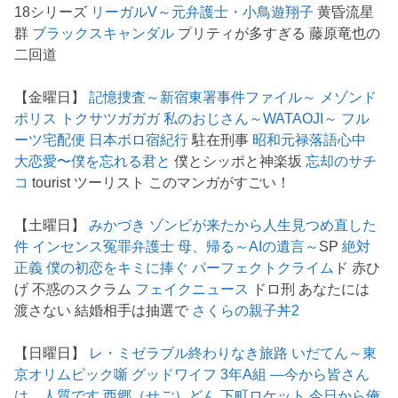
18シリーズ
リーガルV～元弁護士・小鳥遊翔子
黄昏流星
群
ブラックスキャンダル
プリティが多すぎる 藤原竜也の
二回道
【金曜日】
記憶捜査～新宿東署事件ファイル～
メゾンド
ポリス
トクサツガガガ
私のおじさん～WATAOJI～
フル
ーツ宅配便
日本ボロ宿紀行
駐在刑事
昭和元禄落語心中
大恋愛〜僕を忘れる君と
僕とシッポと神楽坂
忘却のサチ
コ
tourist ツーリスト このマンガがすごい！
【土曜日】
みかづき
ゾンビが来たから人生見つめ直した
件
インセンス冤罪弁護士
母、帰る～AIの遺言～
SP
絶対
正義
僕の初恋をキミに捧ぐ
パーフェクトクライム
ド 赤ひ
げ 不惑のスクラム
フェイクニュース
ドロ刑 あなたには
渡さない 結婚相手は抽選で
さくらの親子丼2
【日曜日】
レ・ミゼラブル終わりなき旅路
いだてん～東
京オリムピック噺
グッドワイフ
3年A組 ―今から皆さん
は、人質です
西郷（せご）どん
下町ロケット
今日から俺