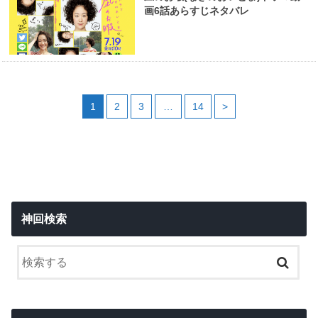
画6話あらすじネタバレ
1
2
3
…
14
>
神回検索