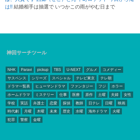
は!!
結婚相手は抽選で いつかこの雨がやむ日まで
神回サーチツール
NHK
Paravi
pickup
TBS
U-NEXT
グルメ
コメディー
サスペンス
シリーズ
スペシャル
テレビ東京
テレ朝
ドラマ一覧表
ヒューマンドラマ
ファンタジー
フジ
ホラー
ホームドラマ
ミステリー
仕事
医療
原作
土曜
夫婦
女性
学校
実話
弁護士
恋愛
探偵
教師
日テレ
日曜
映画
時代劇
月曜
木曜
未来
歴史
水曜
海外ドラマ
火曜
犯罪
警察
金曜