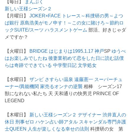
【毎日】
まんぷく
新しい王様シーズン２
【月曜日】
JOKER×FACE
トレース～科捜研の男～
よつ
ば銀行 原島浩美がモノ申す！～この女に賭けろ～
節約ロ
ック
SUITE/スーツ
ハラスメントゲーム
部活、好きじゃダ
メですか？
【火曜日】
BRIDGE はじまりは1995.1.17 神戸
SP
ゆうべ
はお楽しみでしたね
後妻業
初めて恋をした日に読む話
僕
らは奇跡でできている
中学聖日記
文学処女
【水曜日】
ザンビ
さすらい温泉 遠藤憲一
スーパーチュ
ーナー/異能機関
家売るオンナの逆襲
相棒 シーズン17
獣になれない私たち 天 天和通りの快男児 PRINCE OF
LEGEND
【木曜日】
新しい王様シーズン２
デザイナー 渋井直人の
休日
刑事ゼロ
ハケン占い師アタル
スキャンダル専門弁護
士QUEEN
人生が楽しくなる幸せの法則
科捜研の女 第