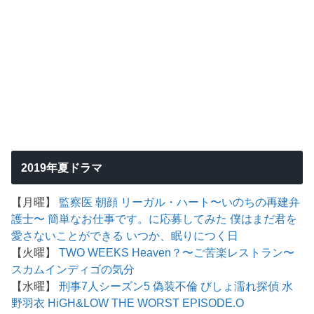
2019年夏ドラマ
【月曜】
監察医 朝顔
リーガル・ハート〜いのちの再建弁
護士〜
簡単なお仕事です。に応募してみた
僕はまだ君を
愛さないことができる
いつか、眠りにつく日
【火曜】
TWO WEEKS
Heaven？〜ご苦楽レストラン〜
スカム
インディゴの気分
【水曜】
刑事7人シーズン5
偽装不倫
びしょ濡れ探偵 水
野羽衣
HiGH&LOW THE WORST EPISODE.O