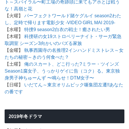
ト～
スパイラル〜町工場の奇跡
頭に来てもアホとは戦う
な！
高嶺と花
【火曜】
パーフェクトワールド
賭ケグルイ season2
わた
し、定時で帰ります
電影少女 -VIDEO GIRL MAI 2019-
【水曜】
特捜9 season2
白衣の戦士！
癒されたい男
【木曜】
科捜研の女19
ストロベリーナイト・サーガ
緊急
取調室 シーズン3
向かいのバズる家族
【金曜】
執事西園寺の名推理2
インハンド
ミストレス～女
たちの秘密～
きのう何食べた？
【土曜】
俺のスカート、どこ行った?
ミラー・ツインズ
Season1
腐女子、うっかりゲイに告（コク）る。
東京独
身男子
神ちゅーんず 〜鳴らせ！DTM女子〜
【日曜】
いだてん～東京オリムピック噺
集団左遷!!
あなた
の番です
2019年冬ドラマ