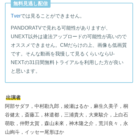
無料見逃し配信
Tver
では見ることができません。
PANDORATVで見れる可能性がありますが、
UNEXT以外は違法アップロードの可能性が高いので
オススメできません。CMだらけの上、画像も低画質
です。そんな動画を我慢して見るくらいならU-
NEXTの31日間無料トライアルを利用した方が良い
と思います。
出演者
阿部サダヲ，中村勘九郎，綾瀬はるか，麻生久美子，桐
谷健太，斎藤工，林遣都，三浦貴大，大東駿介，上白石
萌歌，仲野太賀，森山未來，神木隆之介，荒川良々，永
山絢斗，イッセー尾形ほか