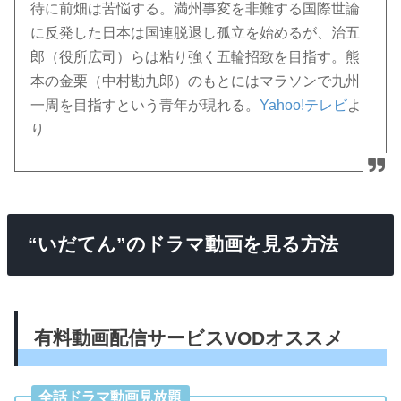
待に前畑は苦悩する。満州事変を非難する国際世論
に反発した日本は国連脱退し孤立を始めるが、治五
郎（役所広司）らは粘り強く五輪招致を目指す。熊
本の金栗（中村勘九郎）のもとにはマラソンで九州
一周を目指すという青年が現れる。
Yahoo!テレビ
よ
り
“いだてん”のドラマ動画を見る方法
有料動画配信サービスVODオススメ
全話ドラマ動画見放題