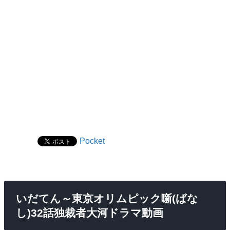
Pocket
いだてん～東京オリムピック噺(ばな
し)32話独裁者大河ドラマ動画