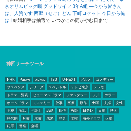
京オリムピック噺
グッドワイフ
3年A組 ―今から皆さん
は、人質です
西郷（せご）どん
下町ロケット
今日から俺
は!!
結婚相手は抽選で いつかこの雨がやむ日まで
神回サーチツール
NHK
Paravi
pickup
TBS
U-NEXT
グルメ
コメディー
サスペンス
シリーズ
スペシャル
テレビ東京
テレ朝
ドラマ一覧表
ヒューマンドラマ
ファンタジー
フジ
ホラー
ホームドラマ
ミステリー
仕事
医療
原作
土曜
夫婦
女性
学校
実話
弁護士
恋愛
探偵
教師
日テレ
日曜
映画
時代劇
月曜
木曜
未来
歴史
水曜
海外ドラマ
火曜
犯罪
警察
金曜