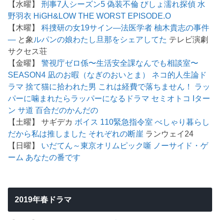
【水曜】
刑事7人シーズン5
偽装不倫
びしょ濡れ探偵 水
野羽衣
HiGH&LOW THE WORST EPISODE.O
【木曜】
科捜研の女19
サイン―法医学者 柚木貴志の事件
―
と象
ルパンの娘
わたし旦那をシェアしてた
テレビ演劇
サクセス荘
【金曜】
警視庁ゼロ係〜生活安全課なんでも相談室〜
SEASON4
凪のお暇（なぎのおいとま）
ネコ的人生論ド
ラマ 捨て猫に拾われた男
これは経費で落ちません！
ラッ
パーに噛まれたらラッパーになるドラマ
セミオトコ
Iター
ン
サ道
百合だのかんだの
【土曜】 サギデカ
ボイス 110緊急指令室
べしゃり暮らし
だから私は推しました
それぞれの断崖
ランウェイ24
【日曜】
いだてん～東京オリムピック噺
ノーサイド・ゲ
ーム
あなたの番です
2019年春ドラマ