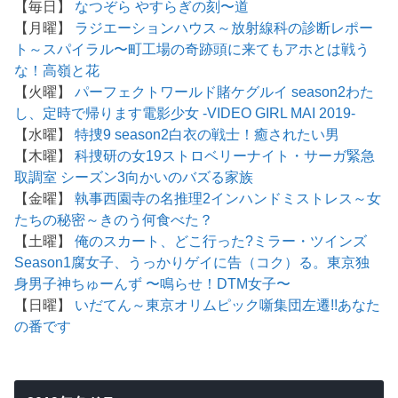
【毎日】
なつぞら
やすらぎの刻〜道
【月曜】
ラジエーションハウス～放射線科の診断レポー
ト～
スパイラル〜町工場の奇跡
頭に来てもアホとは戦う
な！
高嶺と花
【火曜】
パーフェクトワールド
賭ケグルイ season2
わた
し、定時で帰ります
電影少女 -VIDEO GIRL MAI 2019-
【水曜】
特捜9 season2
白衣の戦士！
癒されたい男
【木曜】
科捜研の女19
ストロベリーナイト・サーガ
緊急
取調室 シーズン3
向かいのバズる家族
【金曜】
執事西園寺の名推理2
インハンド
ミストレス～女
たちの秘密～
きのう何食べた？
【土曜】
俺のスカート、どこ行った?
ミラー・ツインズ
Season1
腐女子、うっかりゲイに告（コク）る。
東京独
身男子
神ちゅーんず 〜鳴らせ！DTM女子〜
【日曜】
いだてん～東京オリムピック噺
集団左遷!!
あなた
の番です