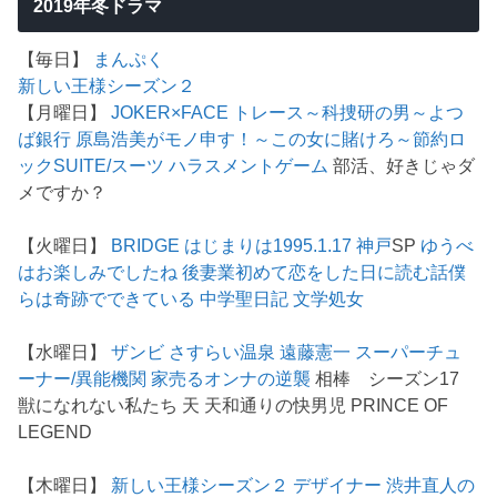
2019年冬ドラマ
【毎日】
まんぷく
新しい王様シーズン２
【月曜日】
JOKER×FACE
トレース～科捜研の男～
よつ
ば銀行 原島浩美がモノ申す！～この女に賭けろ～
節約ロ
ック
SUITE/スーツ
ハラスメントゲーム
部活、好きじゃダ
メですか？
【火曜日】
BRIDGE はじまりは1995.1.17 神戸
SP
ゆうべ
はお楽しみでしたね
後妻業
初めて恋をした日に読む話
僕
らは奇跡でできている
中学聖日記
文学処女
【水曜日】
ザンビ
さすらい温泉 遠藤憲一
スーパーチュ
ーナー/異能機関
家売るオンナの逆襲
相棒 シーズン17
獣になれない私たち 天 天和通りの快男児 PRINCE OF
LEGEND
【木曜日】
新しい王様シーズン２
デザイナー 渋井直人の