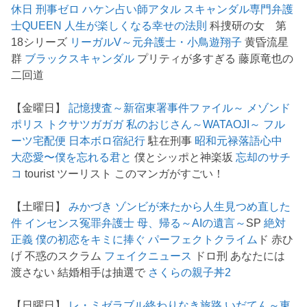
休日
刑事ゼロ
ハケン占い師アタル
スキャンダル専門弁護
士QUEEN
人生が楽しくなる幸せの法則
科捜研の女 第
18シリーズ
リーガルV～元弁護士・小鳥遊翔子
黄昏流星
群
ブラックスキャンダル
プリティが多すぎる 藤原竜也の
二回道
【金曜日】
記憶捜査～新宿東署事件ファイル～
メゾンド
ポリス
トクサツガガガ
私のおじさん～WATAOJI～
フル
ーツ宅配便
日本ボロ宿紀行
駐在刑事
昭和元禄落語心中
大恋愛〜僕を忘れる君と
僕とシッポと神楽坂
忘却のサチ
コ
tourist ツーリスト このマンガがすごい！
【土曜日】
みかづき
ゾンビが来たから人生見つめ直した
件
インセンス冤罪弁護士
母、帰る～AIの遺言～
SP
絶対
正義
僕の初恋をキミに捧ぐ
パーフェクトクライム
ド 赤ひ
げ 不惑のスクラム
フェイクニュース
ドロ刑 あなたには
渡さない 結婚相手は抽選で
さくらの親子丼2
【日曜日】
レ・ミゼラブル終わりなき旅路
いだてん～東