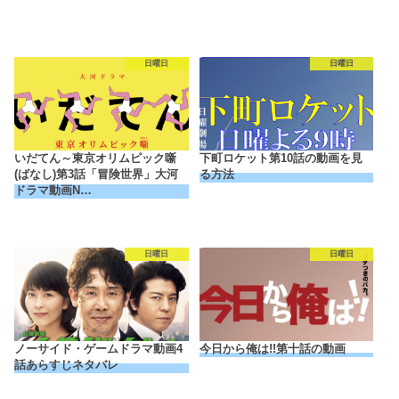
日曜日
日曜日
いだてん～東京オリムピック噺
下町ロケット第10話の動画を見
(ばなし)第3話「冒険世界」大河
る方法
ドラマ動画N…
日曜日
日曜日
ノーサイド・ゲームドラマ動画4
今日から俺は!!第十話の動画
話あらすじネタバレ