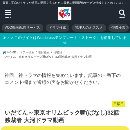
最高に面白いドラマや映画の動画を見るために最新の動画配信サービス情報をまとめています。
menu
search
VOD動画配信サービス
ドラマ検索
管理人のオススメ
俳優検索
＞＞このサイトはWordpressテンプレート「ストーク」を使用していま
す
HOME
ドラマ検索
曜日検索
日曜日
いだてん～東京オリムピック噺(ばなし)32話独裁者 大河ドラマ動画
神回、神ドラマの情報を集めています。記事の一番下の
コメント欄まで皆様の声をお聞かせください。
日曜日
いだてん～東京オリムピック噺(ばなし)32話
独裁者 大河ドラマ動画