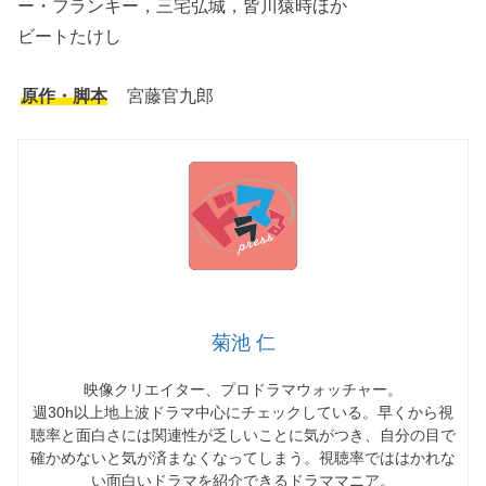
ー・フランキー，三宅弘城，皆川猿時ほか
ビートたけし
原作・脚本
宮藤官九郎
菊池 仁
映像クリエイター、プロドラマウォッチャー。
週30h以上地上波ドラマ中心にチェックしている。早くから視
聴率と面白さには関連性が乏しいことに気がつき、自分の目で
確かめないと気が済まなくなってしまう。視聴率でははかれな
い面白いドラマを紹介できるドラママニア。