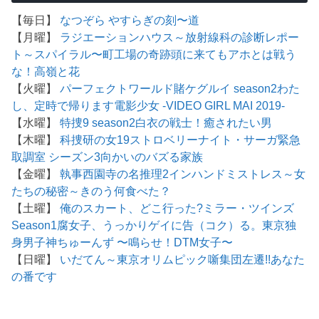
【毎日】
なつぞら
やすらぎの刻〜道
【月曜】
ラジエーションハウス～放射線科の診断レポー
ト～
スパイラル〜町工場の奇跡
頭に来てもアホとは戦う
な！
高嶺と花
【火曜】
パーフェクトワールド
賭ケグルイ season2
わた
し、定時で帰ります
電影少女 -VIDEO GIRL MAI 2019-
【水曜】
特捜9 season2
白衣の戦士！
癒されたい男
【木曜】
科捜研の女19
ストロベリーナイト・サーガ
緊急
取調室 シーズン3
向かいのバズる家族
【金曜】
執事西園寺の名推理2
インハンド
ミストレス～女
たちの秘密～
きのう何食べた？
【土曜】
俺のスカート、どこ行った?
ミラー・ツインズ
Season1
腐女子、うっかりゲイに告（コク）る。
東京独
身男子
神ちゅーんず 〜鳴らせ！DTM女子〜
【日曜】
いだてん～東京オリムピック噺
集団左遷!!
あなた
の番です