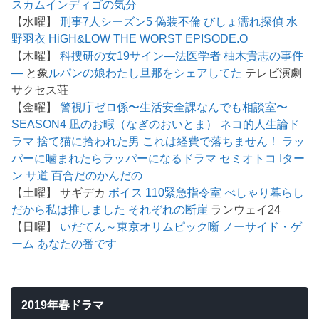
スカム
インディゴの気分
【水曜】
刑事7人シーズン5
偽装不倫
びしょ濡れ探偵 水
野羽衣
HiGH&LOW THE WORST EPISODE.O
【木曜】
科捜研の女19
サイン―法医学者 柚木貴志の事件
―
と象
ルパンの娘
わたし旦那をシェアしてた
テレビ演劇
サクセス荘
【金曜】
警視庁ゼロ係〜生活安全課なんでも相談室〜
SEASON4
凪のお暇（なぎのおいとま）
ネコ的人生論ド
ラマ 捨て猫に拾われた男
これは経費で落ちません！
ラッ
パーに噛まれたらラッパーになるドラマ
セミオトコ
Iター
ン
サ道
百合だのかんだの
【土曜】 サギデカ
ボイス 110緊急指令室
べしゃり暮らし
だから私は推しました
それぞれの断崖
ランウェイ24
【日曜】
いだてん～東京オリムピック噺
ノーサイド・ゲ
ーム
あなたの番です
2019年春ドラマ