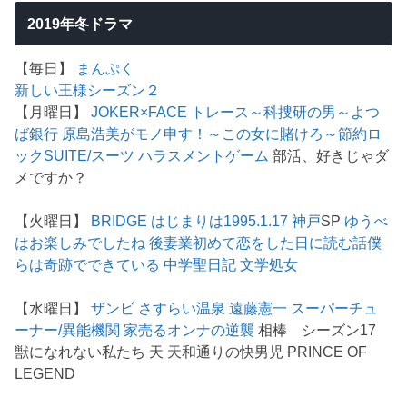
2019年冬ドラマ
【毎日】
まんぷく
新しい王様シーズン２
【月曜日】
JOKER×FACE
トレース～科捜研の男～
よつ
ば銀行 原島浩美がモノ申す！～この女に賭けろ～
節約ロ
ック
SUITE/スーツ
ハラスメントゲーム
部活、好きじゃダ
メですか？
【火曜日】
BRIDGE はじまりは1995.1.17 神戸
SP
ゆうべ
はお楽しみでしたね
後妻業
初めて恋をした日に読む話
僕
らは奇跡でできている
中学聖日記
文学処女
【水曜日】
ザンビ
さすらい温泉 遠藤憲一
スーパーチュ
ーナー/異能機関
家売るオンナの逆襲
相棒 シーズン17
獣になれない私たち 天 天和通りの快男児 PRINCE OF
LEGEND