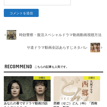
時効警察・復活スペシャルドラマ動画動画視聴方法
サ道ドラマ動画全話あらすじネタバレ
RECOMMEND
こちらの記事も人気です。
日曜日
日曜日
あなたの番ですドラマ動画15話
西郷（せご）どん（46）「西南