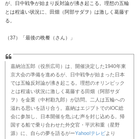
が、日中戦争が始まり反対論が沸き起こる。理想の五輪
とは程遠い状況に、田畑（阿部サダヲ）は激しく葛藤す
る。
（37）「最後の晩餐（さん）」
嘉納治五郎（役所広司）は、開催決定した1940年東
京大会の準備を進めるが、日中戦争が始まった日本
では五輪反対論が沸き起こる。理想のオリンピック
とは程遠い状況に激しく葛藤する田畑（阿部サダ
ヲ）を金栗（中村勘九郎）が訪問。二人は五輪への
溢れる思いを語り合う。嘉納はエジプトでのIOC総
会に参加し、日本開催を危ぶむ声を封じ込める。帰
国する船で乗り合わせた外交官・平沢和重（星野
源）に、自らの夢を語るがー
Yahoo!テレビ
より