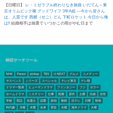
【日曜日】
レ・ミゼラブル終わりなき旅路
いだてん～東
京オリムピック噺
グッドワイフ
3年A組 ―今から皆さん
は、人質です
西郷（せご）どん
下町ロケット
今日から俺
は!!
結婚相手は抽選で いつかこの雨がやむ日まで
神回サーチツール
NHK
Paravi
pickup
TBS
U-NEXT
グルメ
コメディー
サスペンス
シリーズ
スペシャル
テレビ東京
テレ朝
ドラマ一覧表
ヒューマンドラマ
ファンタジー
フジ
ホラー
ホームドラマ
ミステリー
仕事
医療
原作
土曜
夫婦
女性
学校
実話
弁護士
恋愛
探偵
教師
日テレ
日曜
映画
時代劇
月曜
木曜
未来
歴史
水曜
海外ドラマ
火曜