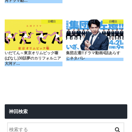
河ドラマ動…
日曜日
日曜日
いだてん～東京オリムピック噺
集団左遷!!ドラマ動画4話あらす
(ばなし)30話夢のカリフォルニア
じネタバレ
大河ド…
神回検索