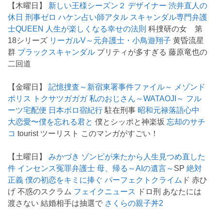
【木曜日】
新しい王様シーズン２
デザイナー 渋井直人の
休日
刑事ゼロ
ハケン占い師アタル
スキャンダル専門弁護
士QUEEN
人生が楽しくなる幸せの法則
科捜研の女 第
18シリーズ
リーガルV～元弁護士・小鳥遊翔子
黄昏流星
群
ブラックスキャンダル
プリティが多すぎる 藤原竜也の
二回道
【金曜日】
記憶捜査～新宿東署事件ファイル～
メゾンド
ポリス
トクサツガガガ
私のおじさん～WATAOJI～
フル
ーツ宅配便
日本ボロ宿紀行
駐在刑事
昭和元禄落語心中
大恋愛〜僕を忘れる君と
僕とシッポと神楽坂
忘却のサチ
コ
tourist ツーリスト このマンガがすごい！
【土曜日】
みかづき
ゾンビが来たから人生見つめ直した
件
インセンス冤罪弁護士
母、帰る～AIの遺言～
SP
絶対
正義
僕の初恋をキミに捧ぐ
パーフェクトクライム
ド 赤ひ
げ 不惑のスクラム
フェイクニュース
ドロ刑 あなたには
渡さない 結婚相手は抽選で
さくらの親子丼2