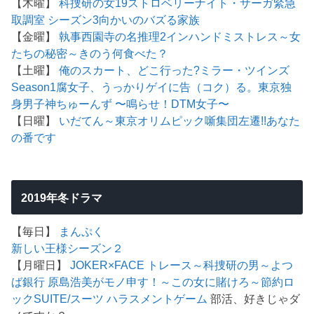
【木曜】
科捜研の女19
ストロベリーナイト・サーガ
緊急
取調室 シーズン3
向かいのバズる家族
【金曜】
執事西園寺の名推理2
インハンド
ミストレス～女
たちの秘密～
きのう何食べた？
【土曜】
俺のスカート、どこ行った?
ミラー・ツインズ
Season1
腐女子、うっかりゲイに告（コク）る。
東京独
身男子
神ちゅーんず 〜鳴らせ！DTM女子〜
【日曜】
いだてん～東京オリムピック噺
集団左遷!!
あなた
の番です
2019年冬ドラマ
【毎日】
まんぷく
新しい王様シーズン２
【月曜日】
JOKER×FACE
トレース～科捜研の男～
よつ
ば銀行 原島浩美がモノ申す！～この女に賭けろ～
節約ロ
ック
SUITE/スーツ
ハラスメントゲーム
部活、好きじゃダ