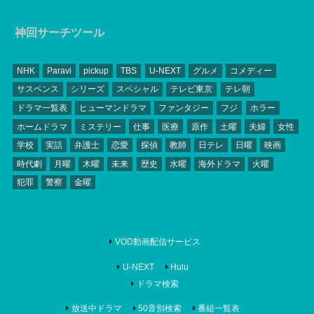
神回サーチツール
NHK
Paravi
pickup
TBS
U-NEXT
グルメ
コメディー
サスペンス
シリーズ
スペシャル
テレビ東京
テレ朝
ドラマ一覧表
ヒューマンドラマ
ファンタジー
フジ
ホラー
ホームドラマ
ミステリー
仕事
医療
原作
土曜
夫婦
女性
学校
実話
弁護士
恋愛
探偵
教師
日テレ
日曜
映画
時代劇
月曜
木曜
未来
歴史
水曜
海外ドラマ
火曜
犯罪
警察
金曜
VOD動画配信サービス
U-NEXT
Hulu
ドラマ検索
放送中ドラマ
50音別検索
番組一覧表