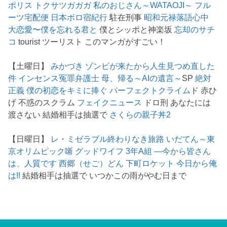
ポリス
トクサツガガガ
私のおじさん～WATAOJI～
フル
ーツ宅配便
日本ボロ宿紀行
駐在刑事
昭和元禄落語心中
大恋愛〜僕を忘れる君と
僕とシッポと神楽坂
忘却のサチ
コ
tourist ツーリスト このマンガがすごい！
【土曜日】
みかづき
ゾンビが来たから人生見つめ直した
件
インセンス冤罪弁護士
母、帰る～AIの遺言～
SP
絶対
正義
僕の初恋をキミに捧ぐ
パーフェクトクライム
ド 赤ひ
げ 不惑のスクラム
フェイクニュース
ドロ刑 あなたには
渡さない 結婚相手は抽選で
さくらの親子丼2
【日曜日】
レ・ミゼラブル終わりなき旅路
いだてん～東
京オリムピック噺
グッドワイフ
3年A組 ―今から皆さん
は、人質です
西郷（せご）どん
下町ロケット
今日から俺
は!!
結婚相手は抽選で いつかこの雨がやむ日まで