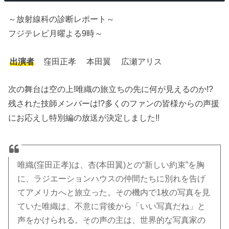
～放射線科の診断レポート～
フジテレビ月曜よる9時～
出演者
窪田正孝 本田翼 広瀬アリス
次の舞台は空の上!唯織の旅立ちの先に何が見えるのか!?
残された技師メンバーは!?多くのファンの皆様からの声援
にお応えし特別編の放送が決定しました!!
唯織(窪田正孝)は、杏(本田翼)との“新しい約束”を胸
に、ラジエーションハウスの仲間たちに別れを告げ
てアメリカへと旅立った。その機内で1枚の写真を見
ていた唯織は、不意に背後から「いい写真だね」と
声をかけられる。その声の主は、世界的な写真家の