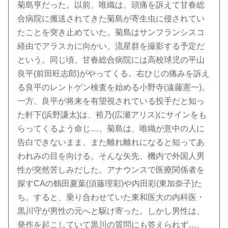
菊島亨だった。以前、唯織は、頭痛を訴えて甘春総
合病院に搬送されてきた菊島が寄生虫に侵されてい
たことを突き止めていた。菊島はサンフランシスコ
経由でアラスカに向かい、流星群を撮影する予定だ
という。同じ頃、甘春総合病院には高校球児の平山
良平(前田旺志郎)がやってくる。右ひじの痛みを訴え
る良平のレントゲン検査を始める小野寺(遠藤憲一)。
一方、良平が将来を有望視されている投手だと知っ
た軒下(浜野謙太)は、裕乃(広瀬アリス)にサインをも
らってくるよう命じ…。菊島は、唯織が意中の人に
告白できないまま、また離れ離れになると知ってあ
われみの目を向ける。そんな矢先、機内で外国人男
性が突然苦しみだした。アナウンスで医療関係者を
探すCAの鶴田夏葉(須藤理彩)や内田彩(東加奈子)た
ち。すると、乗り合わせていた東和医大の内科医・
黒川守が男性の元へと駆け寄った。しかし男性は、
発作を起こしていて黒川の質問にも答えられず…。