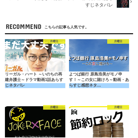
すじネタバレ
RECOMMEND
こちらの記事も人気です。
月曜日
月曜日
リーガル・ハート ～いのちの再
よつば銀行 原島浩美がモノ申
建弁護士～ドラマ動画1話あらす
す！～この女に賭けろ～動画・あ
じネタバレ
らすじ感想ネタ…
月曜日
月曜日