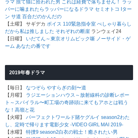
ラマ 捨て猫に拾われた男
これは経費で落ちません！
ラッ
パーに噛まれたらラッパーになるドラマ
セミオトコ
Iター
ン
サ道
百合だのかんだの
【土曜】 サギデカ
ボイス 110緊急指令室
べしゃり暮らし
だから私は推しました
それぞれの断崖
ランウェイ24
【日曜】
いだてん～東京オリムピック噺
ノーサイド・ゲ
ーム
あなたの番です
2019年春ドラマ
【毎日】
なつぞら
やすらぎの刻〜道
【月曜】
ラジエーションハウス～放射線科の診断レポー
ト～
スパイラル〜町工場の奇跡
頭に来てもアホとは戦う
な！
高嶺と花
【火曜】
パーフェクトワールド
賭ケグルイ season2
わた
し、定時で帰ります
電影少女 -VIDEO GIRL MAI 2019-
【水曜】
特捜9 season2
白衣の戦士！
癒されたい男