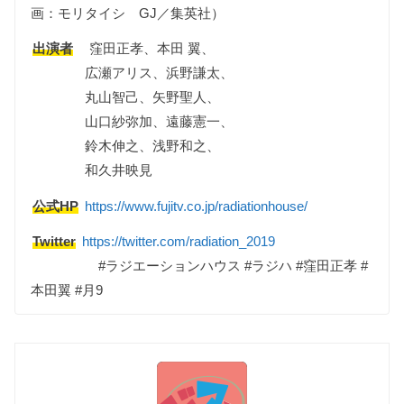
画：モリタイシ GJ／集英社）
出演者
窪田正孝、本田 翼、
広瀬アリス、浜野謙太、
丸山智己、矢野聖人、
山口紗弥加、遠藤憲一、
鈴木伸之、浅野和之、
和久井映見
公式HP
https://www.fujitv.co.jp/radiationhouse/
Twitter
https://twitter.com/radiation_2019
#ラジエーションハウス #ラジハ #窪田正孝 #
本田翼 #月9