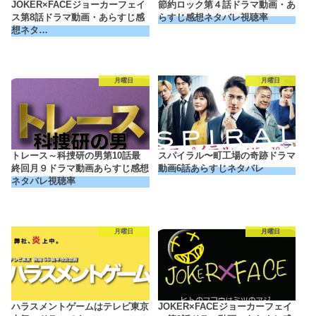
JOKER×FACEジョーカーフェイ
節約ロック第４話ドラマ動画・あ
ス第8話ドラマ動画・あらすじ感
らすじ感想ネタバレ視聴率
想ネタ…
月曜日
月曜日
トレース～科捜研の男第10話最
スパイラル〜町工場の奇跡ドラマ
終回月９ドラマ動画あらすじ感想
動画6話あらすじネタバレ
ネタバレ視聴率
月曜日
月曜日
ハラスメントゲームはテレビ東京
JOKER×FACEジョーカーフェイ