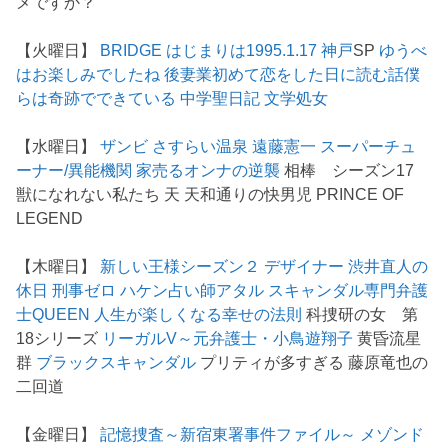
メですか？
【火曜日】
BRIDGE はじまりは1995.1.17 神戸
SP
ゆうべ
はお楽しみでしたね
後妻業
初めて恋をした日に読む話
僕
らは奇跡でできている
中学聖日記
文学処女
【水曜日】
ザンビ
さすらい温泉 遠藤憲一
スーパーチュ
ーナー/異能機関
家売るオンナの逆襲
相棒 シーズン17
獣になれない私たち 天 天和通りの快男児 PRINCE OF
LEGEND
【木曜日】
新しい王様シーズン２
デザイナー 渋井直人の
休日
刑事ゼロ
ハケン占い師アタル
スキャンダル専門弁護
士QUEEN
人生が楽しくなる幸せの法則
科捜研の女 第
18シリーズ
リーガルV～元弁護士・小鳥遊翔子
黄昏流星
群
ブラックスキャンダル
プリティが多すぎる 藤原竜也の
二回道
【金曜日】
記憶捜査～新宿東署事件ファイル～
メゾンド