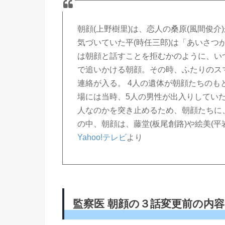
朝顔(上野樹里)は、恋人の桑原(風間俊
気づいていた平(時任三郎)は「あいさ
は朝顔と話すことを拒むかのように、い
で追いかける朝顔。その時、ふたりのス
連絡が入る。 4人の遺体が朝顔たちの
場には当時、5人の男性が出入りしてい
人なのかを突き止めるため、朝顔たちに、
の中、朝顔は、藤堂(板尾創路)や絵美(
Yahoo!テレビ
より
監察医 朝顔の３話変更前の内容