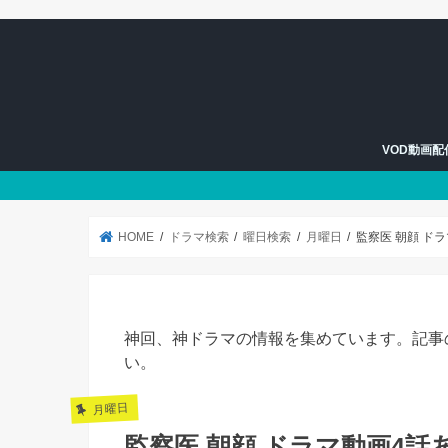
VOD動画
U-NEXT
Hulu
HOME
ドラマ検索
曜日検索
月曜日
監察医 朝顔 ド
神回、神ドラマの情報を集めています。記事
い。
月曜日
監察医 朝顔 ドラマ動画4