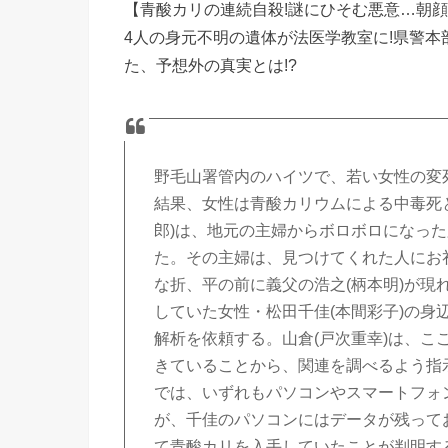
【青酸カリの連続自殺!謎にひそむ悪意…朝顔に
4人の身元不明の遺体が法医学教室に!県警本
た、予想外の真実とは!?
野毛山署管内のハイツで、若い女性の変
結果、女性は青酸カリウムによる中毒死
郎)は、地元の主婦からボロボロになっ
た。その主婦は、見つけてくれた人にお
な折、平の前に義父の浩之(柄本明)が現れ
していた女性・松田千佳(本間彩子)の
解析を依頼する。山倉(戸次重幸)は、こ
きていることから、関連を調べるよう指
では、いずれもパソコンやスマートフォ
が、千佳のパソコンにはデータが残って
て青酸カリを入手していたことが判明す