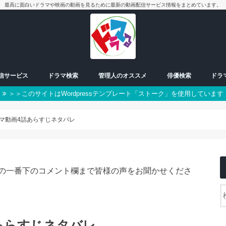
最高に面白いドラマや映画の動画を見るために最新の動画配信サービス情報をまとめています。
配信サービス
ドラマ検索
管理人のオススメ
俳優検索
ドラ
＞＞このサイトはWordpressテンプレート「ストーク」を使用しています
放送中ドラマ
50音別検索
番組一覧表
曜日検索
男優
女優
朝ドラ
日曜日
月曜日
火曜日
水曜日
木曜日
金曜日
土曜日
スペシャル
ラマ動画4話あらすじネタバレ
の一番下のコメント欄まで皆様の声をお聞かせくださ
話あらすじネタバレ