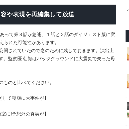
内容や表現を再編集して放送
があって第３話が急遽、１話と２話のダイジェスト版に変
替えられた可能性があります。
公開されていたので念のために残しておきます。演出上
す。監察医 朝顔はバックグラウンドに大震災で失った母
のものと比べてください。
そして朝顔に大事件が】
室に!予想外の真実が】