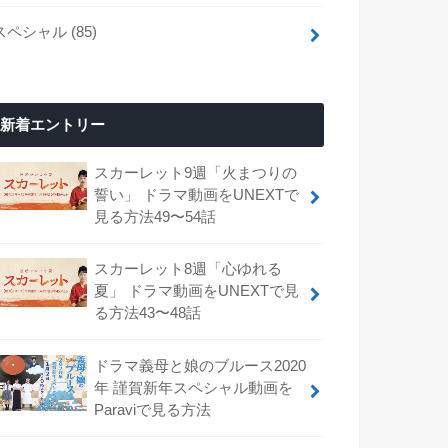
スペシャル
(85)
新着エントリー
スカーレット9週「火まつりの
誓い」 ドラマ動画をUNEXTで
見る方法49〜54話
スカーレット8週「心ゆれる
夏」 ドラマ動画をUNEXTで見
る方法43〜48話
ドラマ義母と娘のブルース2020
年 謹賀新年スペシャル動画を
Paraviで見る方法