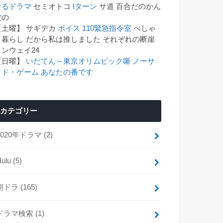
なるドラマ
セミオトコ
Iターン
サ道 百合だのかん
゙の
【土曜】 サギデカ
ボイス 110緊急指令室
べしゃ
り暮らし だから私は推しました それぞれの断崖
ランウェイ24
【日曜】
いだてん～東京オリムピック噺
ノーサ
イド・ゲーム
あなたの番です
カテゴリー
2020年ドラマ
(2)
Hulu
(5)
朝ドラ
(165)
ドラマ検索
(1)