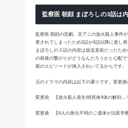
監察医 朝顔 まぼろしの3話は
監察医 朝顔の悲劇。京アニの放火殺人事件
更されてしまったため3話が4話以降に差し
まぼろしの３話の内容は放送直前だったため
の前後の繋がりがどうなんだろうかと心配で
親のエピソードが挿入されいてるからです。
元のドラマの内容は以下の通りです。変更後
変更前 【放火殺人発生!焼死体4体の解剖…
変更後 【4人の身元不明のご遺体が法医学教