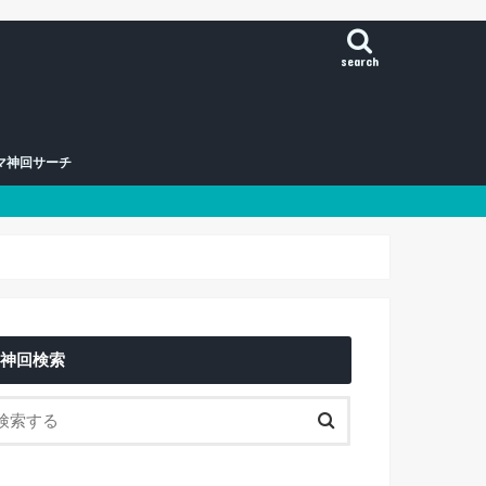
search
マ神回サーチ
神回検索