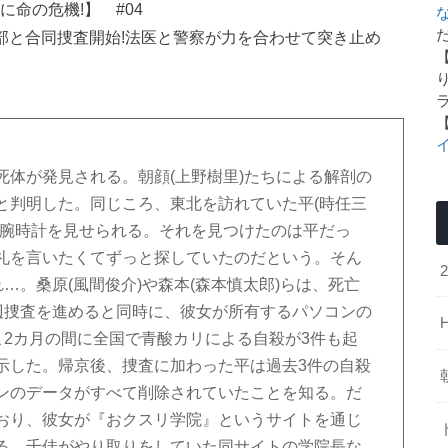
命の危機!】 #04
た
部と合同捜査開始!法医と警察が力を合わせて突き止め
死体が発見される。朝顔(上野樹里)たちによる解剖の
と判明した。同じころ、東北を訪れていた平(時任三
た腕時計を見せられる。それを見つけたのは平だっ
礼を言いたくてずっと探していたのだという。そん
…。桑原(風間俊介)や森本(森本慎太郎)らは、死亡
身辺捜査を進めると同時に、彼女が所有するパソコンの
こ2カ月の間に全国で青酸カリによる自殺が3件も起
示した。帰京後、捜査に加わった平は過去3件の自殺
ンのデータがすべて削除されていたことを知る。だ
おり、彼女が『おクスリ学院』というサイトを通じ
る。千佳がやり取りをしていた同サイトの学院長な