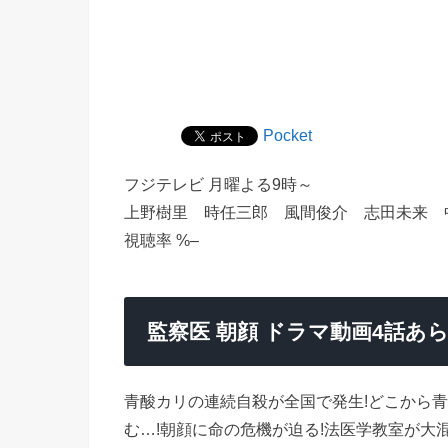
Pocket
フジテレビ 月曜よる9時～
上野樹里 時任三郎 風間俊介 志田未来 
視聴率 %–
監察医 朝顔 ドラマ動画4話
青酸カリの連続自殺が全国で発生!どこから
む…!朝顔に命の危機が迫る!法医学教室が大混