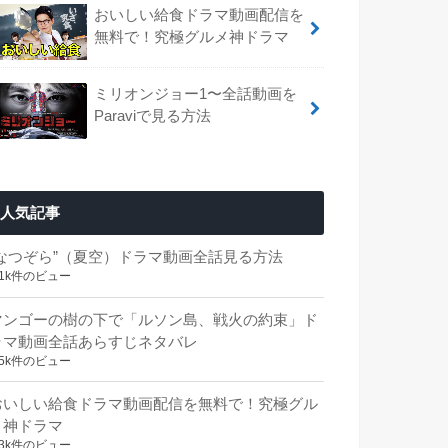
おいしい給食ドラマ動画配信を
無料で！究極グルメ神ドラマ
ミリオンジョー1〜全話動画を
Paraviで見る方法
人気記事
“なつぞら”（夏空）ドラマ動画全話見る方法
.1k件のビュー
マンゴーの樹の下で「ルソン島、戦火の約束」ド
ラマ動画全話あらすじネタバレ
.5k件のビュー
おいしい給食ドラマ動画配信を無料で！究極グル
メ神ドラマ
.3k件のビュー