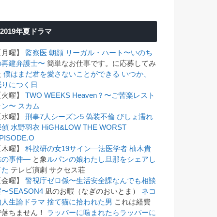
2019年夏ドラマ
【月曜】
監察医 朝顔
リーガル・ハート〜いのち
の再建弁護士〜
簡単なお仕事です。に応募してみ
た
僕はまだ君を愛さないことができる
いつか、
眠りにつく日
【火曜】
TWO WEEKS
Heaven？〜ご苦楽レスト
ラン〜
スカム
【水曜】
刑事7人シーズン5
偽装不倫
びしょ濡れ
探偵 水野羽衣
HiGH&LOW THE WORST
PISODE.O
【木曜】
科捜研の女19
サイン―法医学者 柚木貴
志の事件―
と象
ルパンの娘
わたし旦那をシェアし
てた
テレビ演劇 サクセス荘
【金曜】
警視庁ゼロ係〜生活安全課なんでも相談
〜SEASON4
凪のお暇（なぎのおいとま）
ネコ
的人生論ドラマ 捨て猫に拾われた男
これは経費
で落ちません！
ラッパーに噛まれたらラッパーに