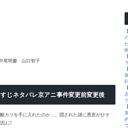
中尾明慶 山口智子
E
あらすじネタバレ京アニ事件変更前変更後
室
青酸カリを手に入れたのか…。隠された謎に悪意がひそ
乱に!