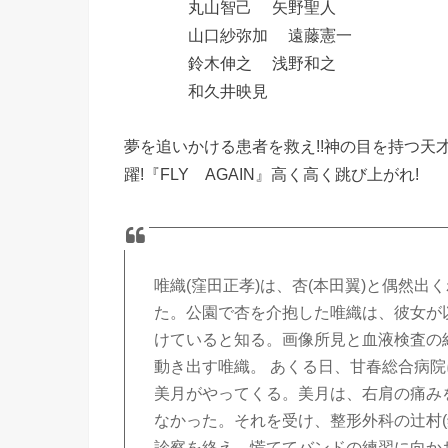
丸山智己 矢野聖人
山口紗弥加 遠藤憲一
鈴木伸之 浅野和之
和久井映見
夢を追いかける患者を救え!!神の目を持つ
躍!『FLY AGAIN』高く高く跳び上がれ!
唯織(窪田正孝)は、杏(本田翼)と偶然
た。公園で杏を介抱した唯織は、彼女が
けていると知る。画像所見と血液検査の
動き出す唯織。 あくる日、甘春総合病
美月がやってくる。美月は、右肩の痛み
なかった。それを受け、整形外科の辻村
診察を終え、慌ててバンドの練習に向か