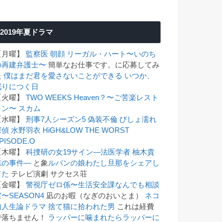
2019年夏ドラマ
【月曜】
監察医 朝顔
リーガル・ハート〜いのち
の再建弁護士〜
簡単なお仕事です。に応募してみ
た
僕はまだ君を愛さないことができる
いつか、
眠りにつく日
【火曜】
TWO WEEKS
Heaven？〜ご苦楽レスト
ラン〜
スカム
【水曜】
刑事7人シーズン5
偽装不倫
びしょ濡れ
探偵 水野羽衣
HiGH&LOW THE WORST
PISODE.O
【木曜】
科捜研の女19
サイン―法医学者 柚木貴
志の事件―
と象
ルパンの娘
わたし旦那をシェアし
てた
テレビ演劇 サクセス荘
【金曜】
警視庁ゼロ係〜生活安全課なんでも相談
〜SEASON4
凪のお暇（なぎのおいとま）
ネコ
的人生論ドラマ 捨て猫に拾われた男
これは経費
で落ちません！
ラッパーに噛まれたらラッパーに