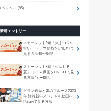
スペシャル
(85)
新着エントリー
スカーレット9週「火まつりの
誓い」 ドラマ動画をUNEXTで
見る方法49〜54話
スカーレット8週「心ゆれる
夏」 ドラマ動画をUNEXTで見
る方法43〜48話
ドラマ義母と娘のブルース2020
年 謹賀新年スペシャル動画を
Paraviで見る方法