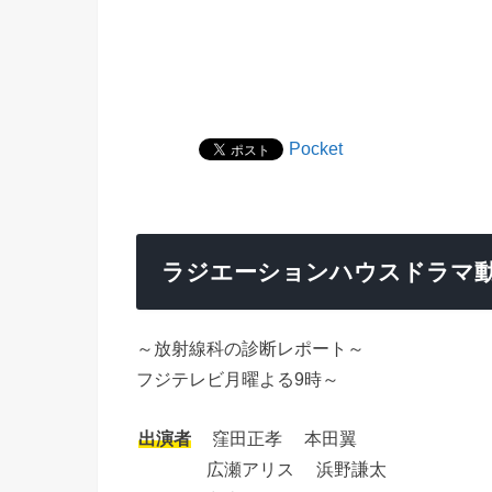
Pocket
ラジエーションハウスドラマ動
～放射線科の診断レポート～
フジテレビ月曜よる9時～
出演者
窪田正孝 本田翼
広瀬アリス 浜野謙太