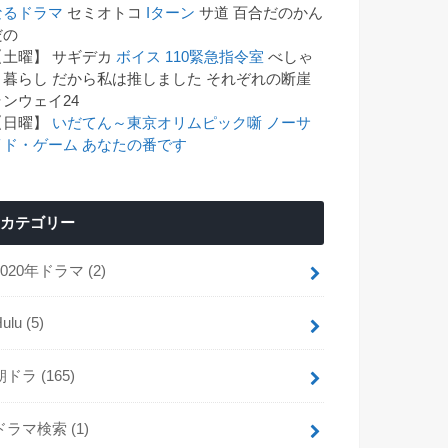
なるドラマ
セミオトコ
Iターン
サ道 百合だのかん
゙の
【土曜】 サギデカ
ボイス 110緊急指令室
べしゃ
り暮らし だから私は推しました それぞれの断崖
ランウェイ24
【日曜】
いだてん～東京オリムピック噺
ノーサ
イド・ゲーム
あなたの番です
カテゴリー
2020年ドラマ
(2)
Hulu
(5)
朝ドラ
(165)
ドラマ検索
(1)