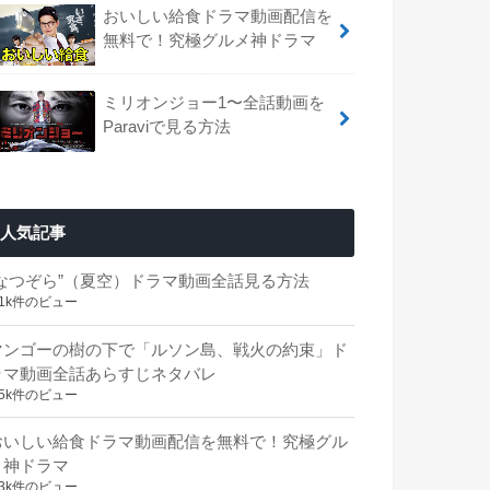
おいしい給食ドラマ動画配信を
無料で！究極グルメ神ドラマ
ミリオンジョー1〜全話動画を
Paraviで見る方法
人気記事
“なつぞら”（夏空）ドラマ動画全話見る方法
.1k件のビュー
マンゴーの樹の下で「ルソン島、戦火の約束」ド
ラマ動画全話あらすじネタバレ
.5k件のビュー
おいしい給食ドラマ動画配信を無料で！究極グル
メ神ドラマ
.3k件のビュー