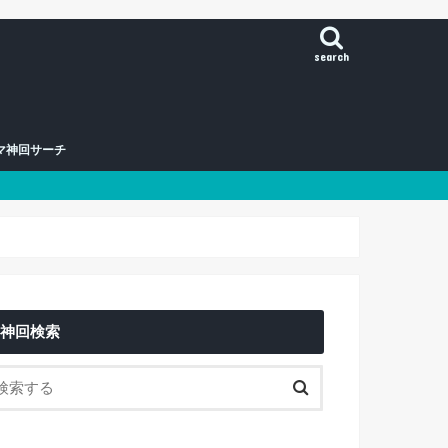
search
マ神回サーチ
神回検索