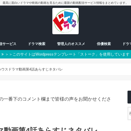
最高に面白いドラマや映画の動画を見るために最新の動画配信サービス情報をまとめています。
配信サービス
ドラマ検索
管理人のオススメ
俳優検索
ドラ
＞＞このサイトはWordpressテンプレート「ストーク」を使用しています
放送中ドラマ
50音別検索
番組一覧表
曜日検索
男優
女優
朝ドラ
日曜日
月曜日
火曜日
水曜日
木曜日
金曜日
土曜日
スペシャル
ハウスドラマ動画第4話あらすじネタバレ
の一番下のコメント欄まで皆様の声をお聞かせくださ
マ動画第4話あらすじネタバレ