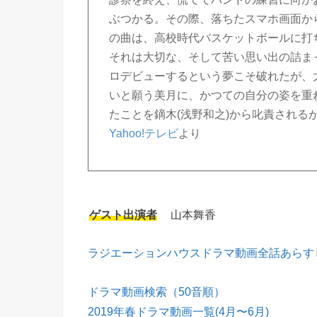
ぶつかる。その際、落ちたスマホ画面か
の曲は、高校時代バスケットボールに打
それは大切な、そして苦い思い出の詰まっ
ロデビューするという夢こそ破れたが、
いと願う美月に、かつての自分の姿を重
たことを鏑木(浅野和之)から叱責される
Yahoo!テレビ
より
ゲスト出演者
山本舞香
ラジエーションハウスドラマ動画全話あらす
ドラマ動画検索（50音順）
2019年春ドラマ動画一覧(4月〜6月)