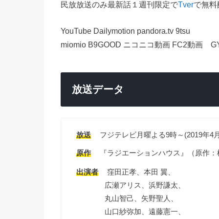
民放放送のみ最新話１週刊限定で
Tver
で無料
YouTube Dailymotion pandora.tv 9tsu
miomio B9GOOD ニコニコ動画 FC2動画 G
放送データ
放送
フジテレビ月曜よる9時～(2019年4月
原作
『ラジエーションハウス』（原作：横
出演者
窪田正孝、本田 翼、
広瀬アリス、浜野謙太、
丸山智己、矢野聖人、
山口紗弥加、遠藤憲一、