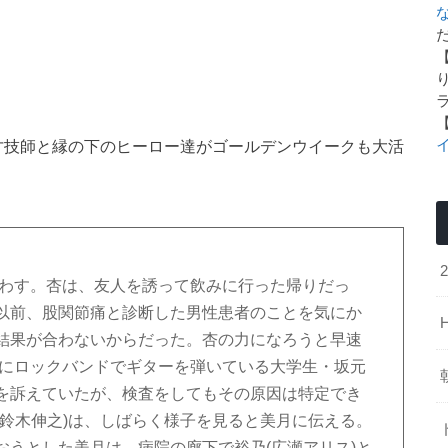
た
天才技師と縁の下のヒーロー達がゴールデンウイークも大活
出くわす。杏は、友人を誘って飲みに行った帰りだっ
以前、股関節痛と診断した男性患者のことを気にか
結果が合わないからだった。杏の力になろうと早速
院にロックバンドでギターを弾いている大学生・坂元
を訴えていたが、検査をしてもその原因は特定でき
(鈴木伸之)は、しばらく様子を見ると美月に伝える。
おうとした美月は、病院の廊下で裕乃(広瀬アリス)と