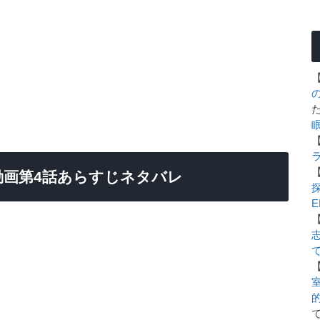
画第4話あらすじネタバレ
E
室