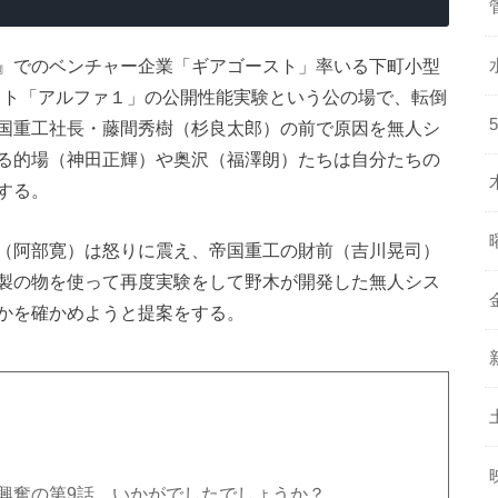
』でのベンチャー企業「ギアゴースト」率いる下町小型
ット「アルファ１」の公開性能実験という公の場で、転倒
国重工社長・藤間秀樹（杉良太郎）の前で原因を無人シ
る的場（神田正輝）や奥沢（福澤朗）たちは自分たちの
する。
（阿部寛）は怒りに震え、帝国重工の財前（吉川晃司）
製の物を使って再度実験をして野木が開発した無人シス
かを確かめようと提案をする。
興奮の第9話、いかがでしたでしょうか？