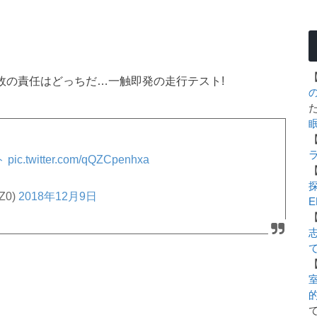
故の責任はどっちだ…一触即発の走行テスト!
ト
pic.twitter.com/qQZCpenhxa
Z0)
2018年12月9日
E
室