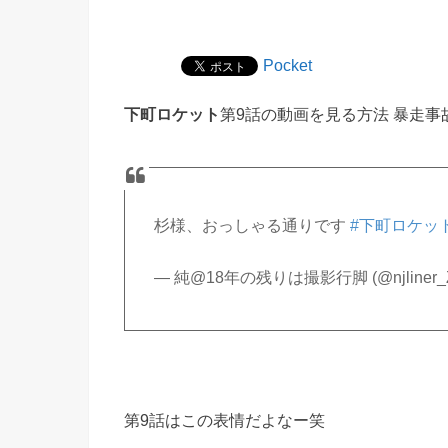
Pocket
下町ロケット
第9話の動画を見る方法 暴走事
杉様、おっしゃる通りです
#下町ロケッ
— 純@18年の残りは撮影行脚 (@njliner_
第9話はこの表情だよなー笑