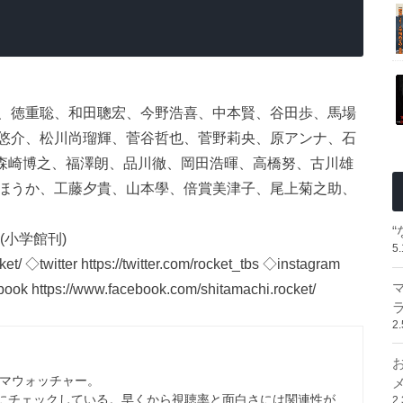
、徳重聡、和田聰宏、今野浩喜、中本賢、谷田歩、馬場
悠介、松川尚瑠輝、菅谷哲也、菅野莉央、原アンナ、石
、森崎博之、福澤朗、品川徹、岡田浩暉、高橋努、古川雄
ほうか、工藤夕貴、山本學、倍賞美津子、尾上菊之助、
(小学館刊)
5
/ ◇twitter https://twitter.com/rocket_tbs ◇instagram
book https://www.facebook.com/shitamachi.rocket/
2
マウォッチャー。
心にチェックしている。早くから視聴率と面白さには関連性が
2