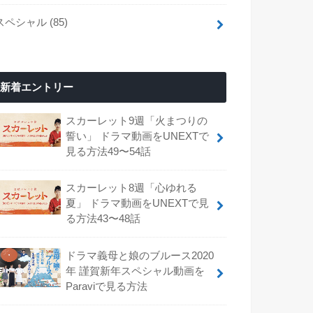
スペシャル
(85)
新着エントリー
スカーレット9週「火まつりの
誓い」 ドラマ動画をUNEXTで
見る方法49〜54話
スカーレット8週「心ゆれる
夏」 ドラマ動画をUNEXTで見
る方法43〜48話
ドラマ義母と娘のブルース2020
年 謹賀新年スペシャル動画を
Paraviで見る方法