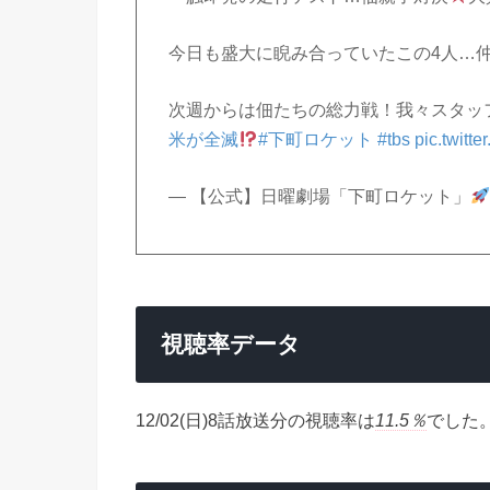
今日も盛大に睨み合っていたこの4人…
次週からは佃たちの総力戦！我々スタッ
米が全滅
#下町ロケット
#tbs
pic.twit
— 【公式】日曜劇場「下町ロケット」
視聴率データ
12/02(日)8話放送分の視聴率は
11.5％
でした