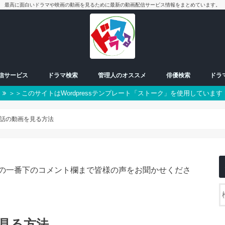
最高に面白いドラマや映画の動画を見るために最新の動画配信サービス情報をまとめています。
配信サービス
ドラマ検索
管理人のオススメ
俳優検索
ドラ
＞＞このサイトはWordpressテンプレート「ストーク」を使用しています
放送中ドラマ
50音別検索
番組一覧表
曜日検索
男優
女優
朝ドラ
日曜日
月曜日
火曜日
水曜日
木曜日
金曜日
土曜日
スペシャル
9話の動画を見る方法
の一番下のコメント欄まで皆様の声をお聞かせくださ
見る方法