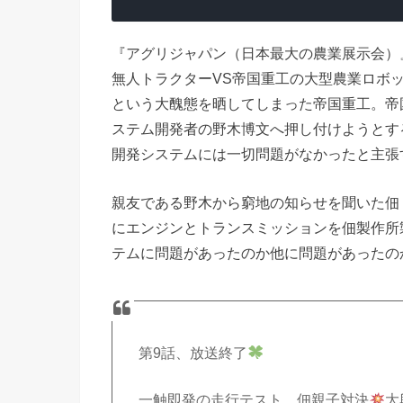
『アグリジャパン（日本最大の農業展示会）
無人トラクターVS帝国重工の大型農業ロボ
という大醜態を晒してしまった帝国重工。帝
ステム開発者の野木博文へ押し付けようとす
開発システムには一切問題がなかったと主張
親友である野木から窮地の知らせを聞いた佃
にエンジンとトランスミッションを佃製作所
テムに問題があったのか他に問題があったの
第9話、放送終了
一触即発の走行テスト…佃親子対決
大