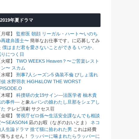
2019年夏ドラマ
【月曜】
監察医 朝顔
リーガル・ハート〜いのち
の再建弁護士〜
簡単なお仕事です。に応募してみ
た
僕はまだ君を愛さないことができる
いつか、
眠りにつく日
【火曜】
TWO WEEKS
Heaven？〜ご苦楽レスト
ラン〜
スカム
【水曜】
刑事7人シーズン5
偽装不倫
びしょ濡れ
探偵 水野羽衣
HiGH&LOW THE WORST
PISODE.O
【木曜】
科捜研の女19
サイン―法医学者 柚木貴
志の事件―
と象
ルパンの娘
わたし旦那をシェアし
てた
テレビ演劇 サクセス荘
【金曜】
警視庁ゼロ係〜生活安全課なんでも相談
〜SEASON4
凪のお暇（なぎのおいとま）
ネコ
的人生論ドラマ 捨て猫に拾われた男
これは経費
で落ちません！
ラッパーに噛まれたらラッパーに