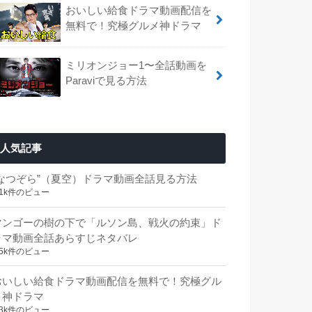
おいしい給食ドラマ動画配信を
無料で！究極グルメ神ドラマ
ミリオンジョー1〜全話動画を
Paraviで見る方法
人気記事
“なつぞら”（夏空）ドラマ動画全話見る方法
.1k件のビュー
マンゴーの樹の下で「ルソン島、戦火の約束」ド
ラマ動画全話あらすじネタバレ
.5k件のビュー
おいしい給食ドラマ動画配信を無料で！究極グル
メ神ドラマ
.3k件のビュー