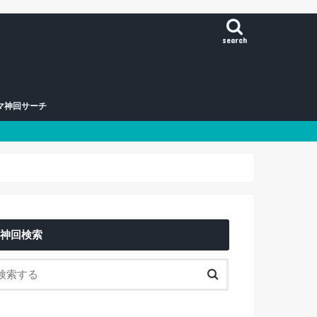
search
マ神回サーチ
神回検索