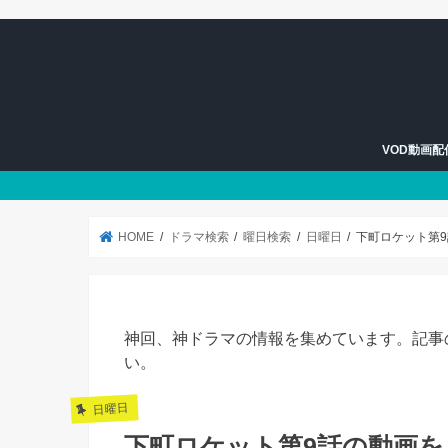
VOD動画
U-NEXT
Hulu
HOME
ドラマ検索
曜日検索
日曜日
下町ロケット第
神回、神ドラマの情報を集めています。記事
い。
日曜日
下町ロケット第9話の動画を