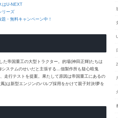
はU-NEXT
シリーズ
放題・無料キャンペーン中！
した帝国重工の大型トラクター。的場(神田正輝)たちは
制御システムのせいだと主張する…佃製作所も疑心暗鬼
)は、走行テストを提案。果たして原因は帝国重工にあるの
太鳳)は新型エンジンのバルブ採用をかけて親子対決!夢を