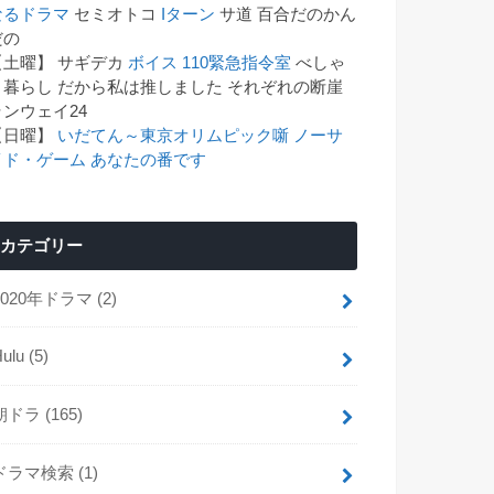
なるドラマ
セミオトコ
Iターン
サ道 百合だのかん
゙の
【土曜】 サギデカ
ボイス 110緊急指令室
べしゃ
り暮らし だから私は推しました それぞれの断崖
ランウェイ24
【日曜】
いだてん～東京オリムピック噺
ノーサ
イド・ゲーム
あなたの番です
カテゴリー
2020年ドラマ
(2)
Hulu
(5)
朝ドラ
(165)
ドラマ検索
(1)