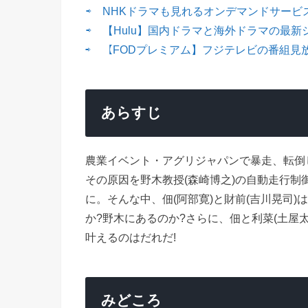
⇨ NHKドラマも見れるオンデマンドサービス
⇨ 【Hulu】国内ドラマと海外ドラマの最新
⇨ 【FODプレミアム】フジテレビの番組見
あらすじ
農業イベント・アグリジャパンで暴走、転倒
その原因を野木教授(森崎博之)の自動走行
に。そんな中、佃(阿部寛)と財前(吉川晃司
か?野木にあるのか?さらに、佃と利菜(土屋
叶えるのはだれだ!
みどころ