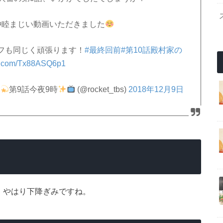
仲睦まじい動画いただきました
フも同じく頑張ります！
#最終回前
#第10話殿村家の
ter.com/Tx88ASQ6p1
第9話今夜9時
(@rocket_tbs)
2018年12月9日
。やはり下降ぎみですね。