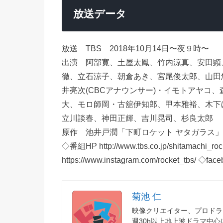
放送データ
放送 TBS 2018年10月14日〜夜９時〜
出演 阿部寛、土屋太鳳、竹内涼真、安田顕
徹、立石涼子、朝倉あき、宮尾俊太郎、山田
井亮次(CBCアナウンサー)・イモトアヤコ
大、モロ師岡・古舘伊知郎、甲本雅裕、木下
立川談春、神田正輝、吉川晃司、杉良太郎
原作 池井戸潤「下町ロケット ヤタガラス」
◇番組HP http://www.tbs.co.jp/shitamachi_rocket
https://www.instagram.com/rocket_tbs/ ◇face
菊池 仁
映像クリエイター、プロドラ
週30h以上地上波ドラマ中