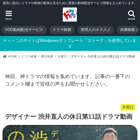
最高に面白いドラマや映画の動画を見るために最新の動画配信サービス情報をまとめています。
menu
search
VOD動画配信サービス
ドラマ検索
管理人のオススメ
俳優検索
＞＞このサイトはWordpressテンプレート「ストーク」を使用していま
す
HOME
ドラマ検索
曜日検索
木曜日
デザイナー 渋井直人の休日第11話ドラマ動画
神回、神ドラマの情報を集めています。記事の一番下の
コメント欄まで皆様の声をお聞かせください。
木曜日
デザイナー 渋井直人の休日第11話ドラマ動画