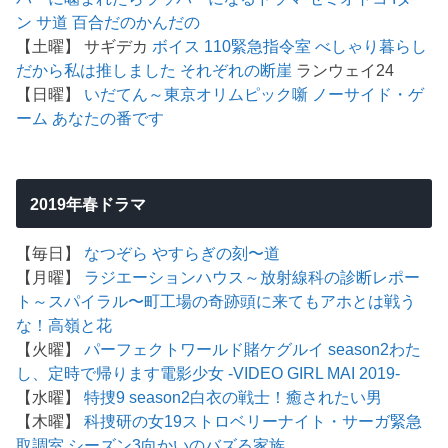
ン
サ道
百合だのかんだの
【土曜】 サギデカ
ボイス 110緊急指令室
べしゃり暮らし
だから私は推しました
それぞれの断崖
ランウェイ24
【日曜】
いだてん～東京オリムピック噺
ノーサイド・ゲ
ーム
あなたの番です
2019年春ドラマ
【毎日】
なつぞら
やすらぎの刻〜道
【月曜】
ラジエーションハウス～放射線科の診断レポー
ト～
スパイラル〜町工場の奇跡
頭に来てもアホとは戦う
な！
高嶺と花
【火曜】
パーフェクトワールド
賭ケグルイ season2
わた
し、定時で帰ります
電影少女 -VIDEO GIRL MAI 2019-
【水曜】
特捜9 season2
白衣の戦士！
癒されたい男
【木曜】
科捜研の女19
ストロベリーナイト・サーガ
緊急
取調室 シーズン3
向かいのバズる家族