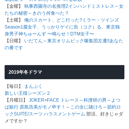
【金曜】
執事西園寺の名推理2
インハンド
ミストレス～女
たちの秘密～
きのう何食べた？
【土曜】
俺のスカート、どこ行った?
ミラー・ツインズ
Season1
腐女子、うっかりゲイに告（コク）る。
東京独
身男子
神ちゅーんず 〜鳴らせ！DTM女子〜
【日曜】
いだてん～東京オリムピック噺
集団左遷!!
あなた
の番です
2019年冬ドラマ
【毎日】
まんぷく
新しい王様シーズン２
【月曜日】
JOKER×FACE
トレース～科捜研の男～
よつ
ば銀行 原島浩美がモノ申す！～この女に賭けろ～
節約ロ
ック
SUITE/スーツ
ハラスメントゲーム
部活、好きじゃダ
メですか？