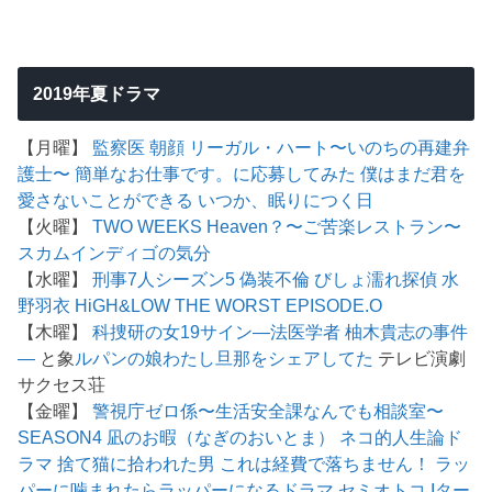
2019年夏ドラマ
【月曜】
監察医 朝顔
リーガル・ハート〜いのちの再建弁
護士〜
簡単なお仕事です。に応募してみた
僕はまだ君を
愛さないことができる
いつか、眠りにつく日
【火曜】
TWO WEEKS
Heaven？〜ご苦楽レストラン〜
スカム
インディゴの気分
【水曜】
刑事7人シーズン5
偽装不倫
びしょ濡れ探偵 水
野羽衣
HiGH&LOW THE WORST EPISODE.O
【木曜】
科捜研の女19
サイン―法医学者 柚木貴志の事件
―
と象
ルパンの娘
わたし旦那をシェアしてた
テレビ演劇
サクセス荘
【金曜】
警視庁ゼロ係〜生活安全課なんでも相談室〜
SEASON4
凪のお暇（なぎのおいとま）
ネコ的人生論ド
ラマ 捨て猫に拾われた男
これは経費で落ちません！
ラッ
パーに噛まれたらラッパーになるドラマ
セミオトコ
Iター