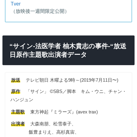
Tver
（放映後一週間限定公開）
“サイン-法医学者 柚木貴志の事件-“放送
日原作主題歌出演者データ
放送
テレビ朝日 木曜よる9時～(2019年7月11日〜)
原作
「サイン」 ©SBS／脚本 キム・ウニ、チャン・
ハンジュン
主題歌
東方神起『ミラーズ』(avex trax)
出演者
大森南朋、松雪泰子、
飯豊まりえ、高杉真宙、