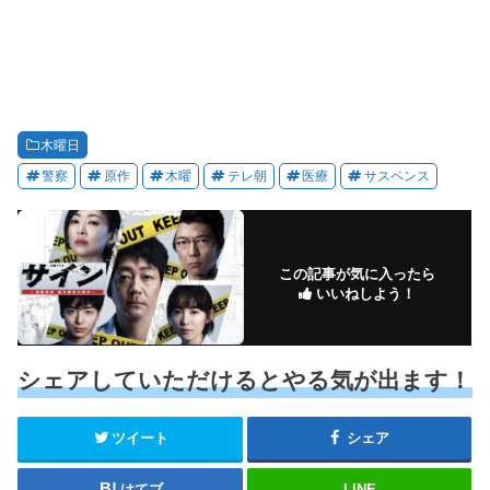
木曜日
警察
原作
木曜
テレ朝
医療
サスペンス
この記事が気に入ったら
いいねしよう！
シェアしていただけるとやる気が出ます！
ツイート
シェア
はてブ
LINE