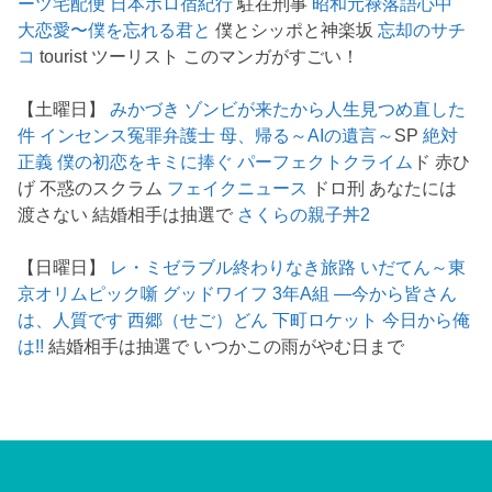
ーツ宅配便
日本ボロ宿紀行
駐在刑事
昭和元禄落語心中
大恋愛〜僕を忘れる君と
僕とシッポと神楽坂
忘却のサチ
コ
tourist ツーリスト このマンガがすごい！
【土曜日】
みかづき
ゾンビが来たから人生見つめ直した
件
インセンス冤罪弁護士
母、帰る～AIの遺言～
SP
絶対
正義
僕の初恋をキミに捧ぐ
パーフェクトクライム
ド 赤ひ
げ 不惑のスクラム
フェイクニュース
ドロ刑 あなたには
渡さない 結婚相手は抽選で
さくらの親子丼2
【日曜日】
レ・ミゼラブル終わりなき旅路
いだてん～東
京オリムピック噺
グッドワイフ
3年A組 ―今から皆さん
は、人質です
西郷（せご）どん
下町ロケット
今日から俺
は!!
結婚相手は抽選で いつかこの雨がやむ日まで