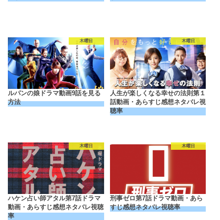
木曜日
木曜日
ルパンの娘ドラマ動画9話を見る
人生が楽しくなる幸せの法則第１
方法
話動画・あらすじ感想ネタバレ視
聴率
木曜日
木曜日
ハケン占い師アタル第7話ドラマ
刑事ゼロ第7話ドラマ動画・あら
動画・あらすじ感想ネタバレ視聴
すじ感想ネタバレ視聴率
率