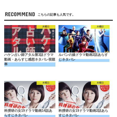
RECOMMEND
こちらの記事も人気です。
木曜日
木曜日
ハケン占い師アタル第3話ドラマ
ルパンの娘ドラマ動画2話あらす
動画・あらすじ感想ネタバレ視聴
じネタバレ
率
木曜日
木曜日
科捜研の女19ドラマ動画14話あ
科捜研の女19ドラマ動画2話あら
らすじネタバレ
すじネタバレ