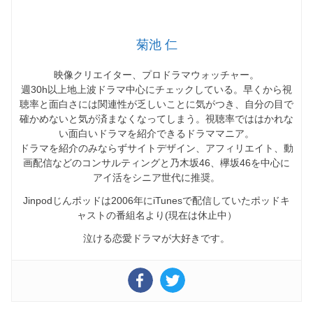
菊池 仁
映像クリエイター、プロドラマウォッチャー。
週30h以上地上波ドラマ中心にチェックしている。早くから視
聴率と面白さには関連性が乏しいことに気がつき、自分の目で
確かめないと気が済まなくなってしまう。視聴率でははかれな
い面白いドラマを紹介できるドラママニア。
ドラマを紹介のみならずサイトデザイン、アフィリエイト、動
画配信などのコンサルティングと乃木坂46、欅坂46を中心に
アイ活をシニア世代に推奨。
Jinpodじんポッドは2006年にiTunesで配信していたポッドキ
ャストの番組名より(現在は休止中）
泣ける恋愛ドラマが大好きです。