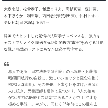
大森南朋、松雪泰子、飯豊まりえ、高杉真宙、森川葵、
木下ほうか、利重剛、西田敏行(特別出演)、仲村トオル
テレビ朝日 木曜よる9時～
韓国で大ヒットした驚愕の法医学サスペンスを、強力キ
ャストでリメイク!法医学vs絶対的権力“真実”をめぐる壮絶
な戦い!衝撃のラストにあなたは必ず号泣する…
恩人である「日本法医学研究院」の元院長・兵藤邦
昭(西田敏行)の自殺に、激しいショックと疑念を抱く
柚木(大森南朋)。その矢先、不審な死を遂げた医師2
人に続き、元看護師も遺体で見つかり、3人の接点
が“25年前の医療ミス疑惑”にあることが判明!混迷を
極める事態…。やがて、同じく25年前にこの世を去