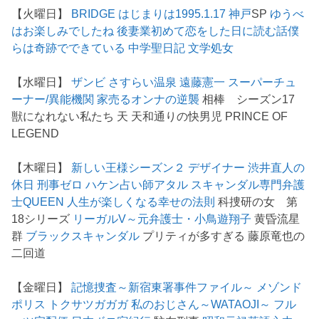
【火曜日】
BRIDGE はじまりは1995.1.17 神戸
SP
ゆうべ
はお楽しみでしたね
後妻業
初めて恋をした日に読む話
僕
らは奇跡でできている
中学聖日記
文学処女
【水曜日】
ザンビ
さすらい温泉 遠藤憲一
スーパーチュ
ーナー/異能機関
家売るオンナの逆襲
相棒 シーズン17
獣になれない私たち 天 天和通りの快男児 PRINCE OF
LEGEND
【木曜日】
新しい王様シーズン２
デザイナー 渋井直人の
休日
刑事ゼロ
ハケン占い師アタル
スキャンダル専門弁護
士QUEEN
人生が楽しくなる幸せの法則
科捜研の女 第
18シリーズ
リーガルV～元弁護士・小鳥遊翔子
黄昏流星
群
ブラックスキャンダル
プリティが多すぎる 藤原竜也の
二回道
【金曜日】
記憶捜査～新宿東署事件ファイル～
メゾンド
ポリス
トクサツガガガ
私のおじさん～WATAOJI～
フル