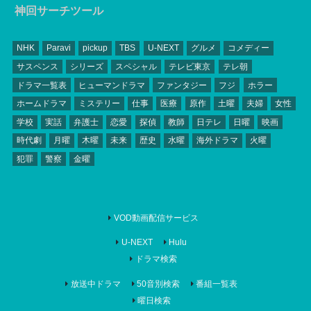
神回サーチツール
NHK
Paravi
pickup
TBS
U-NEXT
グルメ
コメディー
サスペンス
シリーズ
スペシャル
テレビ東京
テレ朝
ドラマ一覧表
ヒューマンドラマ
ファンタジー
フジ
ホラー
ホームドラマ
ミステリー
仕事
医療
原作
土曜
夫婦
女性
学校
実話
弁護士
恋愛
探偵
教師
日テレ
日曜
映画
時代劇
月曜
木曜
未来
歴史
水曜
海外ドラマ
火曜
犯罪
警察
金曜
VOD動画配信サービス
U-NEXT
Hulu
ドラマ検索
放送中ドラマ
50音別検索
番組一覧表
曜日検索