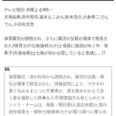
テレビ朝日 木曜よる9時～
天海祐希,田中哲司,速水もこみち,鈴木浩介,大倉孝二,でん
でん,小日向文世
保育園児が誘拐され、さらに園児の父親が遺体で発見さ
れた!!保育士の七海(倉科カナ)と母親に疑惑が向く中、有
希子(天海祐希)は七海が何かを隠していると直感し…!?
保育園児・凛が自宅から誘拐され、園児の父親・康
弘が遺体で発見された。情報提供により、ウサギの
着ぐるみをまとった不審者が、凛を抱きかかえて歩
く姿を撮影した映像を入手!捜査協力を命じられたキ
ントリ・チームは、母親・明日香(土居志央梨)と凛の
担任保育士・柴田七海(倉科カナ)の取り調べに乗り出