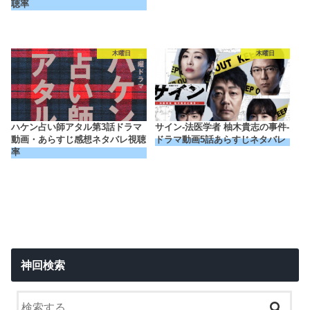
聴率
木曜日
木曜日
ハケン占い師アタル第3話ドラマ
サイン-法医学者 柚木貴志の事件-
動画・あらすじ感想ネタバレ視聴
ドラマ動画5話あらすじネタバレ
率
神回検索