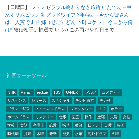
【日曜日】
レ・ミゼラブル終わりなき旅路
いだてん～東
京オリムピック噺
グッドワイフ
3年A組 ―今から皆さん
は、人質です
西郷（せご）どん
下町ロケット
今日から俺
は!!
結婚相手は抽選で いつかこの雨がやむ日まで
神回サーチツール
NHK
Paravi
pickup
TBS
U-NEXT
グルメ
コメディー
サスペンス
シリーズ
スペシャル
テレビ東京
テレ朝
ドラマ一覧表
ヒューマンドラマ
ファンタジー
フジ
ホラー
ホームドラマ
ミステリー
仕事
医療
原作
土曜
夫婦
女性
学校
実話
弁護士
恋愛
探偵
教師
日テレ
日曜
映画
時代劇
月曜
木曜
未来
歴史
水曜
海外ドラマ
火曜