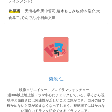
テインメント)
出演者
天海祐希,田中哲司,速水もこみち,鈴木浩介,大
倉孝二,でんでん,小日向文世
菊池 仁
映像クリエイター、プロドラマウォッチャー。
週30h以上地上波ドラマ中心にチェックしている。早くから視
聴率と面白さには関連性が乏しいことに気がつき、自分の目で
確かめないと気が済まなくなってしまう。視聴率でははかれな
い面白いドラマを紹介できるドラママニア。