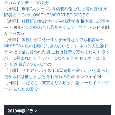
スカム
インディゴの気分
【水曜】
刑事7人シーズン5
偽装不倫
びしょ濡れ探偵 水
野羽衣
HiGH&LOW THE WORST EPISODE.O
【木曜】
科捜研の女19
サイン―法医学者 柚木貴志の事件
―
と象
ルパンの娘
わたし旦那をシェアしてた
テレビ演劇
サクセス荘
【金曜】
警視庁ゼロ係〜生活安全課なんでも相談室〜
SEASON4
凪のお暇（なぎのおいとま）
ネコ的人生論ド
ラマ 捨て猫に拾われた男
これは経費で落ちません！
ラッ
パーに噛まれたらラッパーになるドラマ
セミオトコ
Iター
ン
サ道
百合だのかんだの
【土曜】 サギデカ
ボイス 110緊急指令室
べしゃり暮らし
だから私は推しました
それぞれの断崖
ランウェイ24
【日曜】
いだてん～東京オリムピック噺
ノーサイド・ゲ
ーム
あなたの番です
2019年春ドラマ