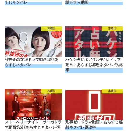
すじネタバレ
話ドラマ動画
木曜日
木曜日
科捜研の女19ドラマ動画12話あ
ハケン占い師アタル第4話ドラマ
らすじネタバレ
動画・あらすじ感想ネタバレ視聴
率
木曜日
木曜日
ストロベリーナイト・サーガドラ
刑事ゼロドラマ動画・あらすじ感
マ動画第5話あらすじネタバレ視
想ネタバレ視聴率