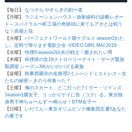
【毎日】
なつぞら
やすらぎの刻〜道
【月曜】
ラジエーションハウス～放射線科の診断レポー
ト～
スパイラル〜町工場の奇跡
頭に来てもアホとは戦う
な！
高嶺と花
【火曜】
パーフェクトワールド
賭ケグルイ season2
わた
し、定時で帰ります
電影少女 -VIDEO GIRL MAI 2019-
【水曜】
特捜9 season2
白衣の戦士！
癒されたい男
【木曜】
科捜研の女19
ストロベリーナイト・サーガ
緊急
取調室 シーズン3
向かいのバズる家族
【金曜】
執事西園寺の名推理2
インハンド
ミストレス～女
たちの秘密～
きのう何食べた？
【土曜】
俺のスカート、どこ行った?
ミラー・ツインズ
Season1
腐女子、うっかりゲイに告（コク）る。
東京独
身男子
神ちゅーんず 〜鳴らせ！DTM女子〜
【日曜】
いだてん～東京オリムピック噺
集団左遷!!
あなた
の番です