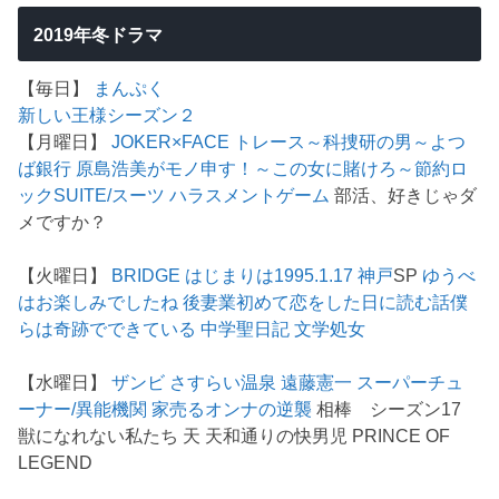
2019年冬ドラマ
【毎日】
まんぷく
新しい王様シーズン２
【月曜日】
JOKER×FACE
トレース～科捜研の男～
よつ
ば銀行 原島浩美がモノ申す！～この女に賭けろ～
節約ロ
ック
SUITE/スーツ
ハラスメントゲーム
部活、好きじゃダ
メですか？
【火曜日】
BRIDGE はじまりは1995.1.17 神戸
SP
ゆうべ
はお楽しみでしたね
後妻業
初めて恋をした日に読む話
僕
らは奇跡でできている
中学聖日記
文学処女
【水曜日】
ザンビ
さすらい温泉 遠藤憲一
スーパーチュ
ーナー/異能機関
家売るオンナの逆襲
相棒 シーズン17
獣になれない私たち 天 天和通りの快男児 PRINCE OF
LEGEND