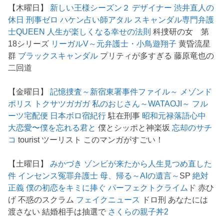
【木曜日】
新しい王様シーズン２
デザイナー 渋井直人の
休日
刑事ゼロ
ハケン占い師アタル
スキャンダル専門弁護
士QUEEN
人生が楽しくなる幸せの法則
科捜研の女 第
18シリーズ
リーガルV～元弁護士・小鳥遊翔子
黄昏流星
群
ブラックスキャンダル
プリティが多すぎる 藤原竜也の
二回道
【金曜日】
記憶捜査～新宿東署事件ファイル～
メゾンド
ポリス
トクサツガガガ
私のおじさん～WATAOJI～
フル
ーツ宅配便
日本ボロ宿紀行
駐在刑事
昭和元禄落語心中
大恋愛〜僕を忘れる君と
僕とシッポと神楽坂
忘却のサチ
コ
tourist ツーリスト このマンガがすごい！
【土曜日】
みかづき
ゾンビが来たから人生見つめ直した
件
インセンス冤罪弁護士
母、帰る～AIの遺言～
SP
絶対
正義
僕の初恋をキミに捧ぐ
パーフェクトクライム
ド 赤ひ
げ 不惑のスクラム
フェイクニュース
ドロ刑 あなたには
渡さない 結婚相手は抽選で
さくらの親子丼2