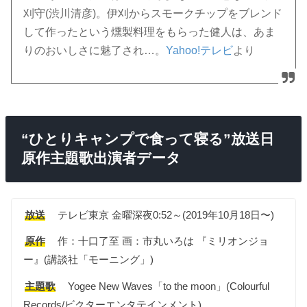
刈守(渋川清彦)。伊刈からスモークチップをブレンド
して作ったという燻製料理をもらった健人は、あま
りのおいしさに魅了され…。
Yahoo!テレビ
より
“ひとりキャンプで食って寝る”放送日
原作主題歌出演者データ
放送
テレビ東京 金曜深夜0:52～(2019年10月18日〜)
原作
作：十口了至 画：市丸いろは 『ミリオンジョ
ー』(講談社「モーニング」)
主題歌
Yogee New Waves「to the moon」(Colourful
Records/ビクターエンタテインメント)