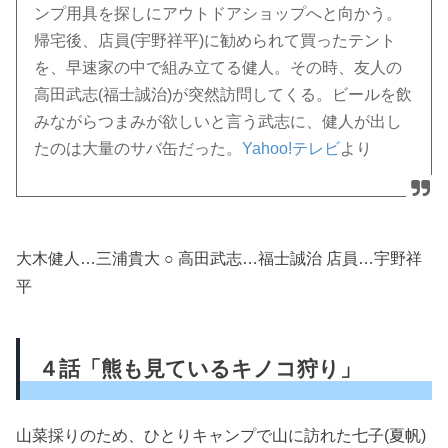
ンプ用具を探しにアウトドアショップへと向かう。
帰宅後、店員(宇野祥平)に勧められて買ったテント
を、早速家の中で組み立てる健人。その時、友人の
高田武志(福士誠治)が突然訪問してくる。ビールを飲
みながらつまみが欲しいと言う武志に、健人が出し
たのは大量のサバ缶だった。
Yahoo!テレビ
より
大木健人…三浦貴大 ○ 高田武志…福士誠治 店員…宇野祥
平
４話「熊も見ているキノコ狩り」
山菜採りのため、ひとりキャンプで山に訪れた七子(夏帆)