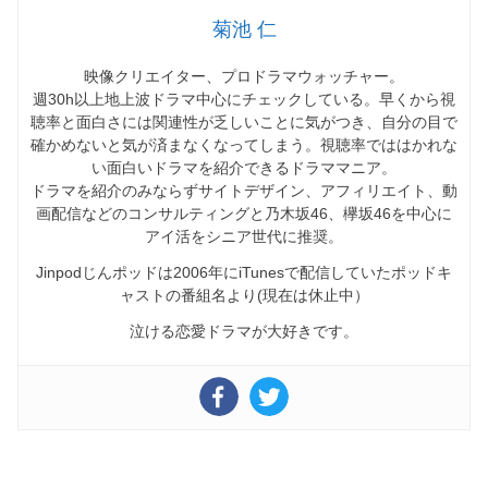
菊池 仁
映像クリエイター、プロドラマウォッチャー。
週30h以上地上波ドラマ中心にチェックしている。早くから視
聴率と面白さには関連性が乏しいことに気がつき、自分の目で
確かめないと気が済まなくなってしまう。視聴率でははかれな
い面白いドラマを紹介できるドラママニア。
ドラマを紹介のみならずサイトデザイン、アフィリエイト、動
画配信などのコンサルティングと乃木坂46、欅坂46を中心に
アイ活をシニア世代に推奨。
Jinpodじんポッドは2006年にiTunesで配信していたポッドキ
ャストの番組名より(現在は休止中）
泣ける恋愛ドラマが大好きです。