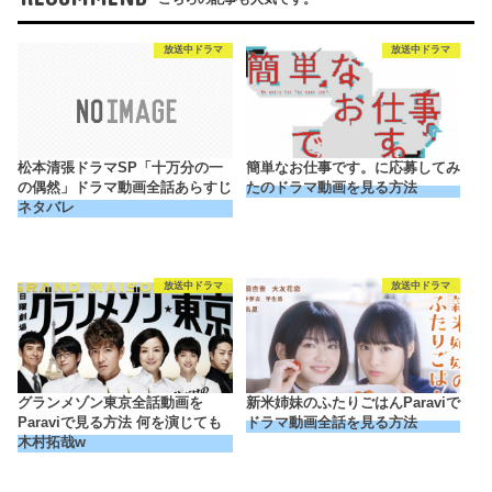
放送中ドラマ
放送中ドラマ
松本清張ドラマSP「十万分の一
簡単なお仕事です。に応募してみ
の偶然」ドラマ動画全話あらすじ
たのドラマ動画を見る方法
ネタバレ
放送中ドラマ
放送中ドラマ
グランメゾン東京全話動画を
新米姉妹のふたりごはんParaviで
Paraviで見る方法 何を演じても
ドラマ動画全話を見る方法
木村拓哉w