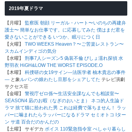
2019年夏ドラマ
【月曜】
監察医 朝顔
リーガル・ハート〜いのちの再建弁
護士〜
簡単なお仕事です。に応募してみた
僕はまだ君を
愛さないことができる
いつか、眠りにつく日
【火曜】
TWO WEEKS
Heaven？〜ご苦楽レストラン〜
スカム
インディゴの気分
【水曜】
刑事7人シーズン5
偽装不倫
びしょ濡れ探偵 水
野羽衣
HiGH&LOW THE WORST EPISODE.O
【木曜】
科捜研の女19
サイン―法医学者 柚木貴志の事件
―
と象
ルパンの娘
わたし旦那をシェアしてた
テレビ演劇
サクセス荘
【金曜】
警視庁ゼロ係〜生活安全課なんでも相談室〜
SEASON4
凪のお暇（なぎのおいとま）
ネコ的人生論ド
ラマ 捨て猫に拾われた男
これは経費で落ちません！
ラッ
パーに噛まれたらラッパーになるドラマ
セミオトコ
Iター
ン
サ道
百合だのかんだの
【土曜】 サギデカ
ボイス 110緊急指令室
べしゃり暮らし