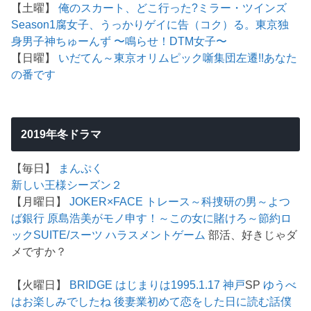
【土曜】
俺のスカート、どこ行った?
ミラー・ツインズ
Season1
腐女子、うっかりゲイに告（コク）る。
東京独
身男子
神ちゅーんず 〜鳴らせ！DTM女子〜
【日曜】
いだてん～東京オリムピック噺
集団左遷!!
あなた
の番です
2019年冬ドラマ
【毎日】
まんぷく
新しい王様シーズン２
【月曜日】
JOKER×FACE
トレース～科捜研の男～
よつ
ば銀行 原島浩美がモノ申す！～この女に賭けろ～
節約ロ
ック
SUITE/スーツ
ハラスメントゲーム
部活、好きじゃダ
メですか？
【火曜日】
BRIDGE はじまりは1995.1.17 神戸
SP
ゆうべ
はお楽しみでしたね
後妻業
初めて恋をした日に読む話
僕