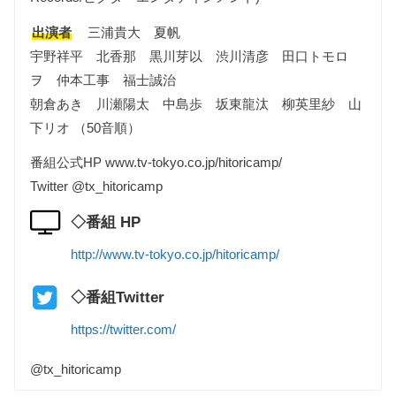
出演者
三浦貴大 夏帆
宇野祥平 北香那 黒川芽以 渋川清彦 田口トモロ
ヲ 仲本工事 福士誠治
朝倉あき 川瀬陽太 中島歩 坂東龍汰 柳英里紗 山
下リオ （50音順）
番組公式HP www.tv-tokyo.co.jp/hitoricamp/
Twitter @tx_hitoricamp
◇番組 HP
http://www.tv-tokyo.co.jp/hitoricamp/
◇番組Twitter
https://twitter.com/
@tx_hitoricamp