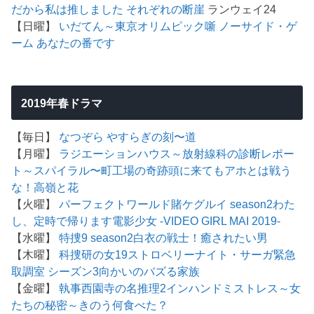
だから私は推しました
それぞれの断崖
ランウェイ24
【日曜】
いだてん～東京オリムピック噺
ノーサイド・ゲ
ーム
あなたの番です
2019年春ドラマ
【毎日】
なつぞら
やすらぎの刻〜道
【月曜】
ラジエーションハウス～放射線科の診断レポー
ト～
スパイラル〜町工場の奇跡
頭に来てもアホとは戦う
な！
高嶺と花
【火曜】
パーフェクトワールド
賭ケグルイ season2
わた
し、定時で帰ります
電影少女 -VIDEO GIRL MAI 2019-
【水曜】
特捜9 season2
白衣の戦士！
癒されたい男
【木曜】
科捜研の女19
ストロベリーナイト・サーガ
緊急
取調室 シーズン3
向かいのバズる家族
【金曜】
執事西園寺の名推理2
インハンド
ミストレス～女
たちの秘密～
きのう何食べた？