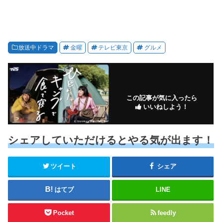
放送中ドラマ
金曜
テレビ東京
グルメ
この記事が気に入ったら
いいねしよう！
シェアしていただけるとやる気が出ます！
ツイート
シェア
はてブ
LINE
Pocket
feedly