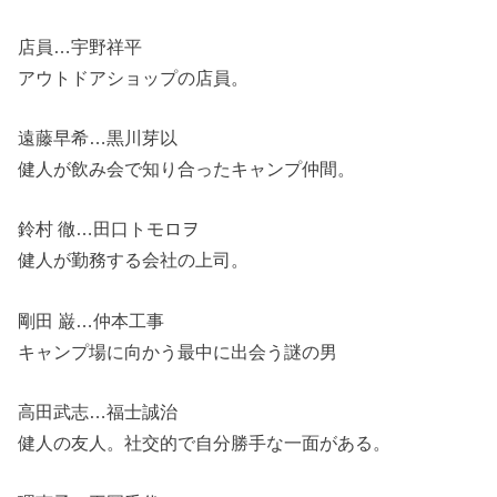
店員…宇野祥平
アウトドアショップの店員。
遠藤早希…黒川芽以
健人が飲み会で知り合ったキャンプ仲間。
鈴村 徹…田口トモロヲ
健人が勤務する会社の上司。
剛田 巌…仲本工事
キャンプ場に向かう最中に出会う謎の男
高田武志…福士誠治
健人の友人。社交的で自分勝手な一面がある。