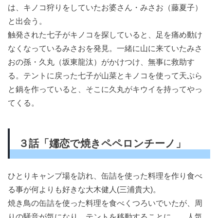
は、キノコ狩りをしていたお婆さん・みさお（藤夏子）
と出会う。
触発された七子がキノコを探していると、足を痛め動け
なくなっているみさおを発見。一緒に山に来ていたみさ
おの孫・久丸（坂東龍汰）がかけつけ、無事に救助す
る。テントに戻った七子が山菜とキノコを使って天ぷら
と鍋を作っていると、そこに久丸がキウイを持ってやっ
てくる。
３話「嬬恋で焼きペペロンチーノ」
ひとりキャンプ場を訪れ、缶詰を使った料理を作り食べ
る事が何よりも好きな大木健人(三浦貴大)。
焼き鳥の缶詰を使った料理を食べくつろいでいたが、周
りの騒音が気になり、テントを移動することに…。人気