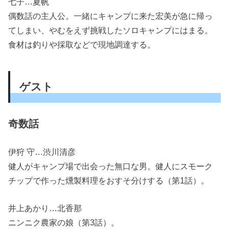
七子…夏帆
偶数話の主人公。一緒にキャンプに来た宏美が急に帰っ
てしまい、やむをえず挑戦したソロキャンプにはまる。
食材は釣りや採取などで現地調達する。
ゲスト
奇数話
伊狩 守…渋川清彦
健人がキャンプ場で出会った無口な男。健人にスモーク
チップで作った燻製料理をおすそ分けする（第1話）。
井上あかり…北香那
ニンニク農家の娘（第3話）。