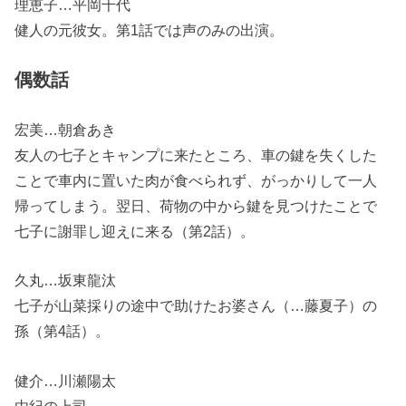
理恵子…平岡千代
健人の元彼女。第1話では声のみの出演。
偶数話
宏美…朝倉あき
友人の七子とキャンプに来たところ、車の鍵を失くした
ことで車内に置いた肉が食べられず、がっかりして一人
帰ってしまう。翌日、荷物の中から鍵を見つけたことで
七子に謝罪し迎えに来る（第2話）。
久丸…坂東龍汰
七子が山菜採りの途中で助けたお婆さん（…藤夏子）の
孫（第4話）。
健介…川瀬陽太
由紀の上司。