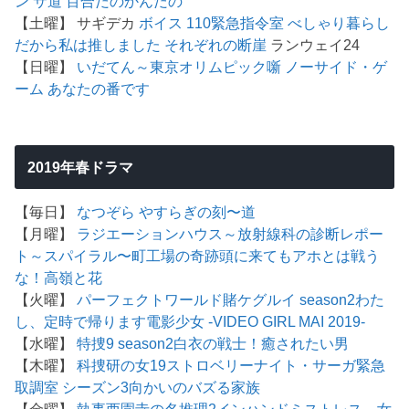
ン
サ道
百合だのかんだの
【土曜】 サギデカ
ボイス 110緊急指令室
べしゃり暮らし
だから私は推しました
それぞれの断崖
ランウェイ24
【日曜】
いだてん～東京オリムピック噺
ノーサイド・ゲ
ーム
あなたの番です
2019年春ドラマ
【毎日】
なつぞら
やすらぎの刻〜道
【月曜】
ラジエーションハウス～放射線科の診断レポー
ト～
スパイラル〜町工場の奇跡
頭に来てもアホとは戦う
な！
高嶺と花
【火曜】
パーフェクトワールド
賭ケグルイ season2
わた
し、定時で帰ります
電影少女 -VIDEO GIRL MAI 2019-
【水曜】
特捜9 season2
白衣の戦士！
癒されたい男
【木曜】
科捜研の女19
ストロベリーナイト・サーガ
緊急
取調室 シーズン3
向かいのバズる家族
【金曜】
執事西園寺の名推理2
インハンド
ミストレス～女