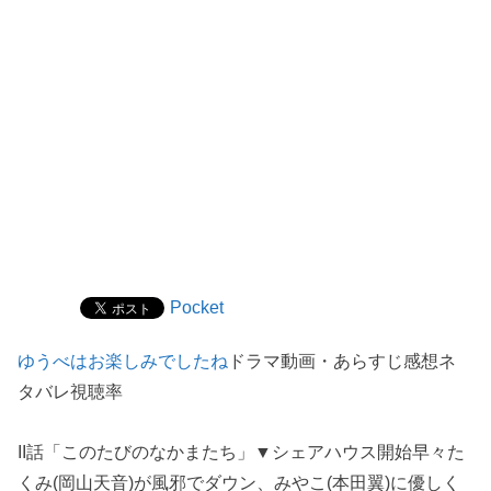
Pocket
ゆうべはお楽しみでしたね
ドラマ動画・あらすじ感想ネ
タバレ視聴率
II話「このたびのなかまたち」▼シェアハウス開始早々た
くみ(岡山天音)が風邪でダウン、みやこ(本田翼)に優しく