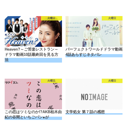
火曜日
火曜日
Heaven?～ご苦楽レストラン～
パーフェクトワールドドラマ動画
ドラマ動画10話最終回を見る方
4話あらすじネタバレ
法
火曜日
火曜日
この恋はツミなのか!?AKB柏木由
文学処女 第７話の感想
紀の谷間といちごパン●が