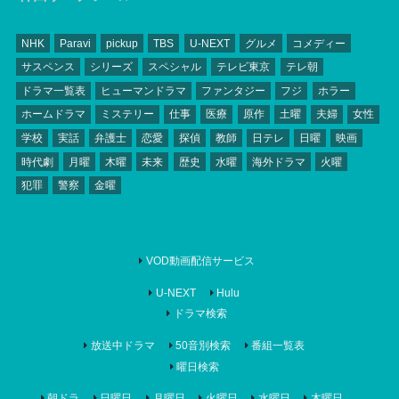
NHK
Paravi
pickup
TBS
U-NEXT
グルメ
コメディー
サスペンス
シリーズ
スペシャル
テレビ東京
テレ朝
ドラマ一覧表
ヒューマンドラマ
ファンタジー
フジ
ホラー
ホームドラマ
ミステリー
仕事
医療
原作
土曜
夫婦
女性
学校
実話
弁護士
恋愛
探偵
教師
日テレ
日曜
映画
時代劇
月曜
木曜
未来
歴史
水曜
海外ドラマ
火曜
犯罪
警察
金曜
VOD動画配信サービス
U-NEXT
Hulu
ドラマ検索
放送中ドラマ
50音別検索
番組一覧表
曜日検索
朝ドラ
日曜日
月曜日
火曜日
水曜日
木曜日