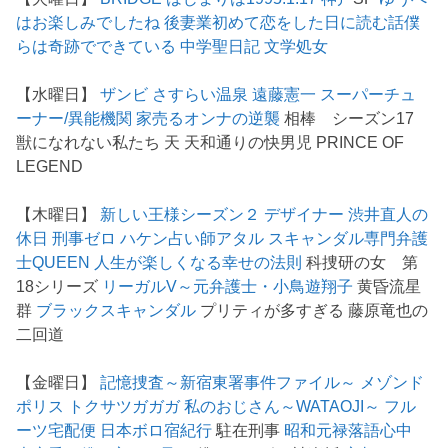
はお楽しみでしたね
後妻業
初めて恋をした日に読む話
僕
らは奇跡でできている
中学聖日記
文学処女
【水曜日】
ザンビ
さすらい温泉 遠藤憲一
スーパーチュ
ーナー/異能機関
家売るオンナの逆襲
相棒 シーズン17
獣になれない私たち 天 天和通りの快男児 PRINCE OF
LEGEND
【木曜日】
新しい王様シーズン２
デザイナー 渋井直人の
休日
刑事ゼロ
ハケン占い師アタル
スキャンダル専門弁護
士QUEEN
人生が楽しくなる幸せの法則
科捜研の女 第
18シリーズ
リーガルV～元弁護士・小鳥遊翔子
黄昏流星
群
ブラックスキャンダル
プリティが多すぎる 藤原竜也の
二回道
【金曜日】
記憶捜査～新宿東署事件ファイル～
メゾンド
ポリス
トクサツガガガ
私のおじさん～WATAOJI～
フル
ーツ宅配便
日本ボロ宿紀行
駐在刑事
昭和元禄落語心中