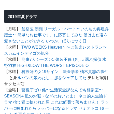
2019年夏ドラマ
【月曜】
監察医 朝顔
リーガル・ハート〜いのちの再建弁
護士〜
簡単なお仕事です。に応募してみた
僕はまだ君を
愛さないことができる
いつか、眠りにつく日
【火曜】
TWO WEEKS
Heaven？〜ご苦楽レストラン〜
スカム
インディゴの気分
【水曜】
刑事7人シーズン5
偽装不倫
びしょ濡れ探偵 水
野羽衣
HiGH&LOW THE WORST EPISODE.O
【木曜】
科捜研の女19
サイン―法医学者 柚木貴志の事件
―
と象
ルパンの娘
わたし旦那をシェアしてた
テレビ演劇
サクセス荘
【金曜】
警視庁ゼロ係〜生活安全課なんでも相談室〜
SEASON4
凪のお暇（なぎのおいとま）
ネコ的人生論ド
ラマ 捨て猫に拾われた男
これは経費で落ちません！
ラッ
パーに噛まれたらラッパーになるドラマ
セミオトコ
Iター