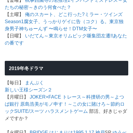
たちの秘密～
きのう何食べた？
【土曜】
俺のスカート、どこ行った?
ミラー・ツインズ
Season1
腐女子、うっかりゲイに告（コク）る。
東京独
身男子
神ちゅーんず 〜鳴らせ！DTM女子〜
【日曜】
いだてん～東京オリムピック噺
集団左遷!!
あなた
の番です
2019年冬ドラマ
【毎日】
まんぷく
新しい王様シーズン２
【月曜日】
JOKER×FACE
トレース～科捜研の男～
よつ
ば銀行 原島浩美がモノ申す！～この女に賭けろ～
節約ロ
ック
SUITE/スーツ
ハラスメントゲーム
部活、好きじゃダ
メですか？
【火曜日】
BRIDGE はじまりは1995.1.17 神戸
SP
ゆうべ