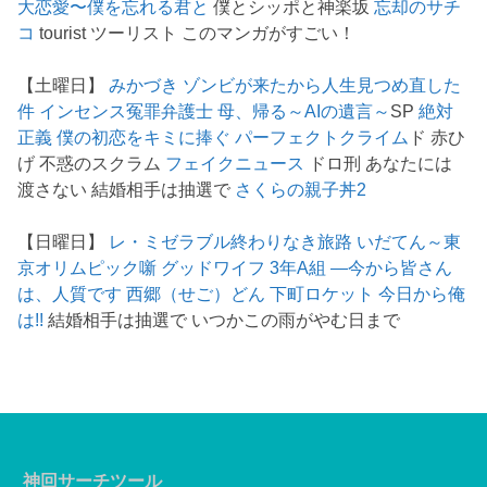
大恋愛〜僕を忘れる君と
僕とシッポと神楽坂
忘却のサチ
コ
tourist ツーリスト このマンガがすごい！
【土曜日】
みかづき
ゾンビが来たから人生見つめ直した
件
インセンス冤罪弁護士
母、帰る～AIの遺言～
SP
絶対
正義
僕の初恋をキミに捧ぐ
パーフェクトクライム
ド 赤ひ
げ 不惑のスクラム
フェイクニュース
ドロ刑 あなたには
渡さない 結婚相手は抽選で
さくらの親子丼2
【日曜日】
レ・ミゼラブル終わりなき旅路
いだてん～東
京オリムピック噺
グッドワイフ
3年A組 ―今から皆さん
は、人質です
西郷（せご）どん
下町ロケット
今日から俺
は!!
結婚相手は抽選で いつかこの雨がやむ日まで
神回サーチツール