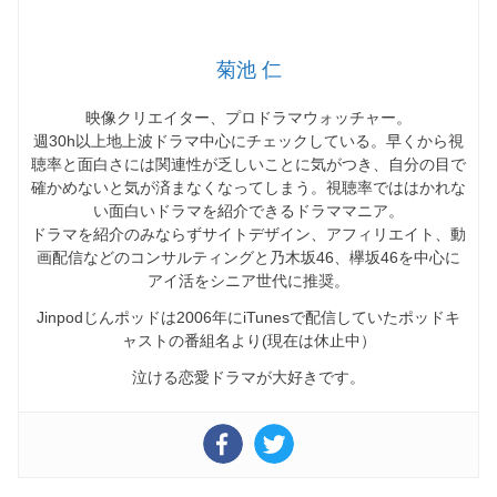
菊池 仁
映像クリエイター、プロドラマウォッチャー。
週30h以上地上波ドラマ中心にチェックしている。早くから視
聴率と面白さには関連性が乏しいことに気がつき、自分の目で
確かめないと気が済まなくなってしまう。視聴率でははかれな
い面白いドラマを紹介できるドラママニア。
ドラマを紹介のみならずサイトデザイン、アフィリエイト、動
画配信などのコンサルティングと乃木坂46、欅坂46を中心に
アイ活をシニア世代に推奨。
Jinpodじんポッドは2006年にiTunesで配信していたポッドキ
ャストの番組名より(現在は休止中）
泣ける恋愛ドラマが大好きです。