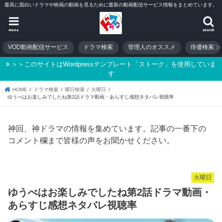
最高に面白いドラマや映画の動画を見るために最新の動画配信サービス情報をまとめています。
menu
search
VOD動画配信サービス
ドラマ検索
管理人のオススメ
俳優検索
＞＞このサイトはWordpressテンプレート「ストーク」を使用していま
す
HOME
ドラマ検索
曜日検索
火曜日
ゆうべはお楽しみでしたね第2話ドラマ動画・あらすじ感想ネタバレ視聴率
神回、神ドラマの情報を集めています。記事の一番下の
コメント欄まで皆様の声をお聞かせください。
火曜日
ゆうべはお楽しみでしたね第2話ドラマ動画・
あらすじ感想ネタバレ視聴率