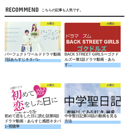
RECOMMEND
こちらの記事も人気です。
火曜日
火曜日
パーフェクトワールドドラマ動画
BACK STREET GIRLSーゴクド
7話あらすじネタバレ
ルズー第1話ドラマ動画・あら
す…
火曜日
火曜日
初めて恋をした日に読む話第8話
中学聖日記第10話の動画を見る
ドラマ動画・あらすじ感想ネタバ
方法
レ視聴率