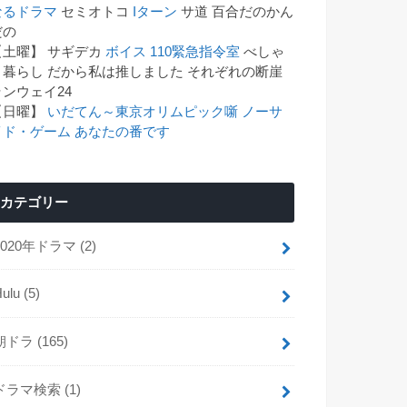
なるドラマ
セミオトコ
Iターン
サ道 百合だのかん
゙の
【土曜】 サギデカ
ボイス 110緊急指令室
べしゃ
り暮らし だから私は推しました それぞれの断崖
ランウェイ24
【日曜】
いだてん～東京オリムピック噺
ノーサ
イド・ゲーム
あなたの番です
カテゴリー
2020年ドラマ
(2)
Hulu
(5)
朝ドラ
(165)
ドラマ検索
(1)