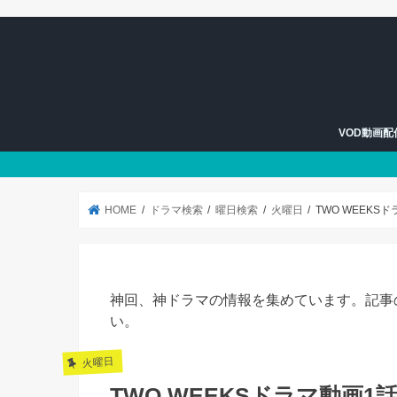
VOD動画
U-NEXT
Hulu
HOME
ドラマ検索
曜日検索
火曜日
TWO WEEK
神回、神ドラマの情報を集めています。記事
い。
火曜日
TWO WEEKSドラマ動画