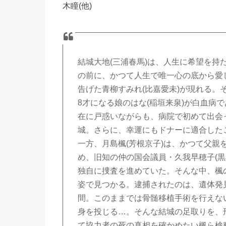
木瞳(他)
結城大地(三浦春馬)は、人生に希望を
の前に、かつて人生で唯一心の底から愛
告げた青柳すみれ(比嘉愛未)が現れる
8才になる娘のはな(稲垣来泉)が白血病
在に戸惑いながらも、病院で初めて出会
城。さらに、幸運にもドナーに適合した
一方、月島楓(芳根京子)は、かつて父親
め、旧知の仲の国会議員・久我早穂子(
独自に捜査を進めていた。そんな中、楓
姿で見つかる。逮捕されたのは、遺体発
間。このままでは骨髄移植手術を行えな
身を投じる…。そんな結城の足取りを、
て協力者の死の真相を確かめたい楓ら検