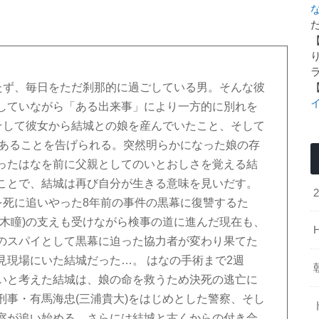
た
持たず、毎日をただ刹那的に過ごしている男。そんな彼
していながら「ある出来事」により一方的に別れを
。そして彼女から結城との娘を産んでいたこと、そして
であることを告げられる。突然明らかになった娘の存
ったはなを前に父親としてのいとおしさを覚える結
ことで、結城は再び自分が生きる意味を見いだす。
を死に追いやった8年前の事件の黒幕に復讐するた
黒木瞳)の支えも受けながら検事の道に進んだ現在も、
のスパイとして黒幕に迫った協力者が変わり果てた
見現場にいた結城だった…。 はなの手術まで2週
いと考えた結城は、娘の命を救うため決死の逃亡に
刑事・有馬海忠(三浦貴大)をはじめとした警察、そし
察が追い始める。さらには結城と古くからの付き合