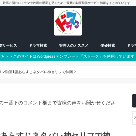
最高に面白いドラマや映画の動画を見るために最新の動画配信サービス情報をまとめています。
配信サービス
ドラマ検索
管理人のオススメ
俳優検索
ドラ
＞＞このサイトはWordpressテンプレート「ストーク」を使用しています
放送中ドラマ
50音別検索
番組一覧表
曜日検索
男優
女優
朝ドラ
日曜日
月曜日
火曜日
水曜日
木曜日
金曜日
土曜日
スペシャル
Sドラマ動画1話あらすじネタバレ神セリフで神回？
の一番下のコメント欄まで皆様の声をお聞かせくださ
1話あらすじネタバレ神セリフで神