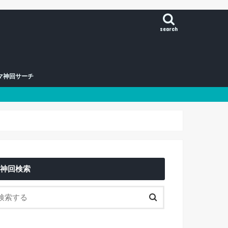
search
マ神回サーチ
神回検索