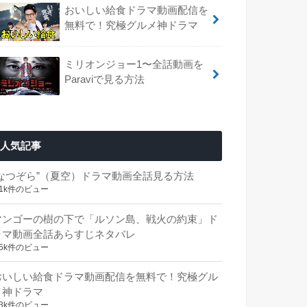
おいしい給食ドラマ動画配信を
無料で！究極グルメ神ドラマ
ミリオンジョー1〜全話動画を
Paraviで見る方法
人気記事
“なつぞら”（夏空）ドラマ動画全話見る方法
.1k件のビュー
マンゴーの樹の下で「ルソン島、戦火の約束」ド
ラマ動画全話あらすじネタバレ
.5k件のビュー
おいしい給食ドラマ動画配信を無料で！究極グル
メ神ドラマ
.3k件のビュー