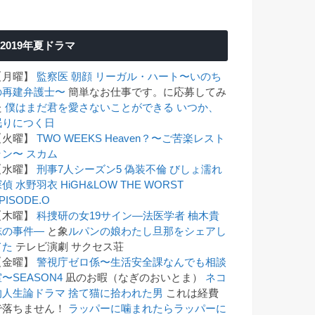
2019年夏ドラマ
【月曜】
監察医 朝顔
リーガル・ハート〜いのち
の再建弁護士〜
簡単なお仕事です。に応募してみ
た
僕はまだ君を愛さないことができる
いつか、
眠りにつく日
【火曜】
TWO WEEKS
Heaven？〜ご苦楽レスト
ラン〜
スカム
【水曜】
刑事7人シーズン5
偽装不倫
びしょ濡れ
探偵 水野羽衣
HiGH&LOW THE WORST
PISODE.O
【木曜】
科捜研の女19
サイン―法医学者 柚木貴
志の事件―
と象
ルパンの娘
わたし旦那をシェアし
てた
テレビ演劇 サクセス荘
【金曜】
警視庁ゼロ係〜生活安全課なんでも相談
〜SEASON4
凪のお暇（なぎのおいとま）
ネコ
的人生論ドラマ 捨て猫に拾われた男
これは経費
で落ちません！
ラッパーに噛まれたらラッパーに