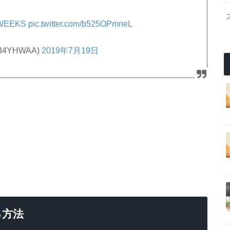
WEEKS
pic.twitter.com/b525OPmneL
34YHWAA)
2019年7月19日
る方法