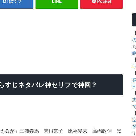
はてブ
LINE
Pocket
話あらすじネタバレ神セリフで神回？
E
室
救えるか」三浦春馬 芳根京子 比嘉愛未 高嶋政伸 黒