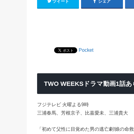
ツイート
シェア
Pocket
TWO WEEKSドラマ動画1
フジテレビ 火曜よる9時
三浦春馬、芳根京子、比嘉愛未、三浦貴大
「初めて父性に目覚めた男の逃亡劇!娘の命