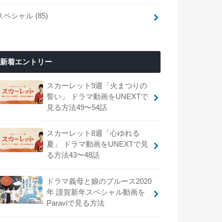
スペシャル
(85)
新着エントリー
スカーレット9週「火まつりの
誓い」 ドラマ動画をUNEXTで
見る方法49〜54話
スカーレット8週「心ゆれる
夏」 ドラマ動画をUNEXTで見
る方法43〜48話
ドラマ義母と娘のブルース2020
年 謹賀新年スペシャル動画を
Paraviで見る方法