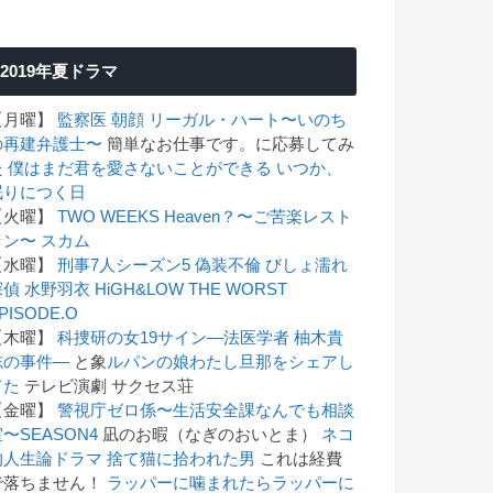
2019年夏ドラマ
【月曜】
監察医 朝顔
リーガル・ハート〜いのち
の再建弁護士〜
簡単なお仕事です。に応募してみ
た
僕はまだ君を愛さないことができる
いつか、
眠りにつく日
【火曜】
TWO WEEKS
Heaven？〜ご苦楽レスト
ラン〜
スカム
【水曜】
刑事7人シーズン5
偽装不倫
びしょ濡れ
探偵 水野羽衣
HiGH&LOW THE WORST
PISODE.O
【木曜】
科捜研の女19
サイン―法医学者 柚木貴
志の事件―
と象
ルパンの娘
わたし旦那をシェアし
てた
テレビ演劇 サクセス荘
【金曜】
警視庁ゼロ係〜生活安全課なんでも相談
〜SEASON4
凪のお暇（なぎのおいとま）
ネコ
的人生論ドラマ 捨て猫に拾われた男
これは経費
で落ちません！
ラッパーに噛まれたらラッパーに