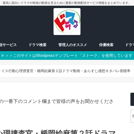
最高に面白いドラマや映画の動画を見るために最新の動画配信サービス情報をまとめています。
配信サービス
ドラマ検索
管理人のオススメ
俳優検索
ドラ
＞＞このサイトはWordpressテンプレート「ストーク」を使用しています
放送中ドラマ
50音別検索
番組一覧表
曜日検索
男優
女優
朝ドラ
日曜日
月曜日
火曜日
水曜日
木曜日
金曜日
土曜日
スペシャル
ォイス行動心理捜査官・楯岡絵麻第２話ドラマ動画・あらすじ感想ネタバレ視聴率
の一番下のコメント欄まで皆様の声をお聞かせくださ
心理捜査官・楯岡絵麻第２話ドラマ