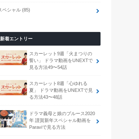
スペシャル
(85)
新着エントリー
スカーレット9週「火まつりの
誓い」 ドラマ動画をUNEXTで
見る方法49〜54話
スカーレット8週「心ゆれる
夏」 ドラマ動画をUNEXTで見
る方法43〜48話
ドラマ義母と娘のブルース2020
年 謹賀新年スペシャル動画を
Paraviで見る方法