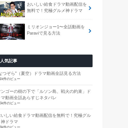
おいしい給食ドラマ動画配信を
無料で！究極グルメ神ドラマ
ミリオンジョー1〜全話動画を
Paraviで見る方法
人気記事
“なつぞら”（夏空）ドラマ動画全話見る方法
.1k件のビュー
マンゴーの樹の下で「ルソン島、戦火の約束」ド
ラマ動画全話あらすじネタバレ
.5k件のビュー
おいしい給食ドラマ動画配信を無料で！究極グル
メ神ドラマ
.3k件のビュー