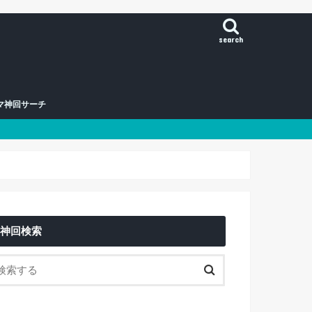
search
マ神回サーチ
神回検索