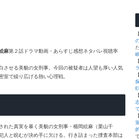
絵麻
第２話ドラマ動画・あらすじ感想ネタバレ視聴率
白させる美貌の女刑事。今回の被疑者は人望も厚い人気
密室で繰り広げる熱い心理戦。
E
室
された真実を暴く美貌の女刑事・楯岡絵麻（栗山千
犯人と睨むが決め手に欠ける。行き詰まった捜査本部は