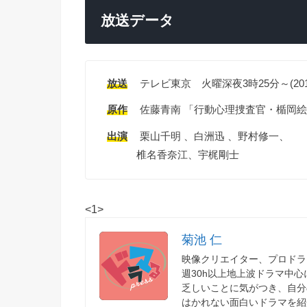
放送データ
放送
テレビ東京 火曜深夜3時25分～(201
原作
佐藤青南 「行動心理捜査官・楯岡絵
出演
栗山千明 、白洲迅 、野村修一、
椎名香奈江、宇梶剛士
<1>
菊池 仁
映像クリエイター、プロドラ
週30h以上地上波ドラマ中
乏しいことに気がつき、自分
はかれない面白いドラマを紹