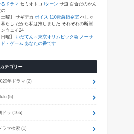
なるドラマ
セミオトコ
Iターン
サ道 百合だのかん
゙の
【土曜】 サギデカ
ボイス 110緊急指令室
べしゃ
り暮らし だから私は推しました それぞれの断崖
ランウェイ24
【日曜】
いだてん～東京オリムピック噺
ノーサ
イド・ゲーム
あなたの番です
カテゴリー
2020年ドラマ
(2)
Hulu
(5)
朝ドラ
(165)
ドラマ検索
(1)