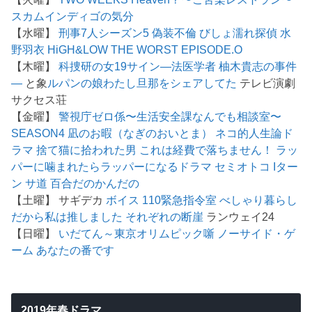
スカム
インディゴの気分
【水曜】
刑事7人シーズン5
偽装不倫
びしょ濡れ探偵 水
野羽衣
HiGH&LOW THE WORST EPISODE.O
【木曜】
科捜研の女19
サイン―法医学者 柚木貴志の事件
―
と象
ルパンの娘
わたし旦那をシェアしてた
テレビ演劇
サクセス荘
【金曜】
警視庁ゼロ係〜生活安全課なんでも相談室〜
SEASON4
凪のお暇（なぎのおいとま）
ネコ的人生論ド
ラマ 捨て猫に拾われた男
これは経費で落ちません！
ラッ
パーに噛まれたらラッパーになるドラマ
セミオトコ
Iター
ン
サ道
百合だのかんだの
【土曜】 サギデカ
ボイス 110緊急指令室
べしゃり暮らし
だから私は推しました
それぞれの断崖
ランウェイ24
【日曜】
いだてん～東京オリムピック噺
ノーサイド・ゲ
ーム
あなたの番です
2019年春ドラマ