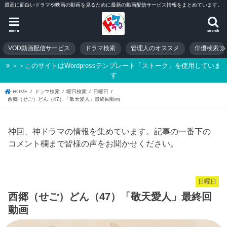
最高に面白いドラマや映画の動画を見るために最新の動画配信サービス情報をまとめています。
menu
search
VOD動画配信サービス
ドラマ検索
管理人のオススメ
俳優検索
＞＞このサイトはWordpressテンプレート「ストーク」を使用していま
す
HOME
ドラマ検索
曜日検索
日曜日
西郷（せご）どん（47）「敬天愛人」最終回動画
神回、神ドラマの情報を集めています。記事の一番下の
コメント欄まで皆様の声をお聞かせください。
日曜日
西郷（せご）どん（47）「敬天愛人」最終回
動画