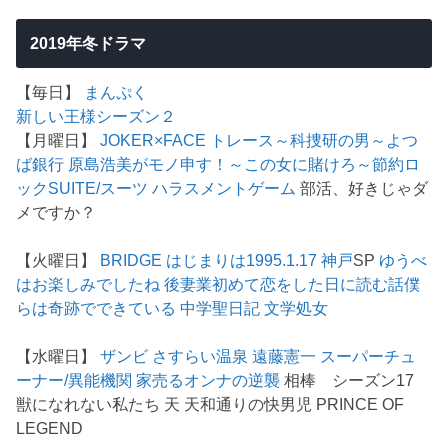
2019年冬ドラマ
【毎日】
まんぷく
新しい王様シーズン２
【月曜日】
JOKER×FACE
トレース～科捜研の男～
よつ
ば銀行 原島浩美がモノ申す！～この女に賭けろ～
節約ロ
ック
SUITE/スーツ
ハラスメントゲーム
部活、好きじゃダ
メですか？
【火曜日】
BRIDGE はじまりは1995.1.17 神戸
SP
ゆうべ
はお楽しみでしたね
後妻業
初めて恋をした日に読む話
僕
らは奇跡でできている
中学聖日記
文学処女
【水曜日】
ザンビ
さすらい温泉 遠藤憲一
スーパーチュ
ーナー/異能機関
家売るオンナの逆襲
相棒 シーズン17
獣になれない私たち 天 天和通りの快男児 PRINCE OF
LEGEND