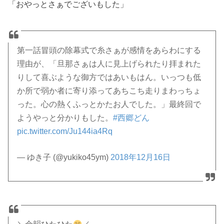
「おやっとさぁでございもした」
第一話冒頭の除幕式で糸さぁが感情をあらわにする
理由が、「旦那さぁは人に見上げられたり拝まれた
りして喜ぶような御方ではあいもはん。いっつも低
か所で弱か者に寄り添ってあちこち走りまわっちょ
った。心の熱くふっとかたお人でした。」最終回で
ようやっと分かりもした。
#西郷どん
pic.twitter.com/Ju144ia4Rq
— ゆき子 (@yukiko45ym)
2018年12月16日