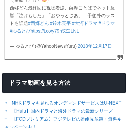
＼余韻ひたひた
／
西郷どん最終回に視聴者涙、薩摩ことばでネット反
響「泣けもした」「おやっとさあ」 予想外のラス
トも話題
#西郷どん
#鈴木亮平
#大河ドラマ
#ドラマ
#ゆるとぴ
https://t.co/y79hSZ2LNL
— ゆるとぴ (@YahooNewsYuru)
2018年12月17日
ドラマ動画を見る方法
⇨ NHKドラマも見れるオンデマンドサービスはU-NEXT
⇨ 【Hulu】国内ドラマと海外ドラマの最新シリーズ
⇨ 【FODプレミアム】フジテレビの番組見放題・無料キ
ャンペーン中！