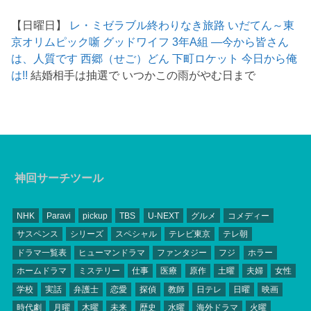
【日曜日】
レ・ミゼラブル終わりなき旅路
いだてん～東
京オリムピック噺
グッドワイフ
3年A組 ―今から皆さん
は、人質です
西郷（せご）どん
下町ロケット
今日から俺
は!!
結婚相手は抽選で いつかこの雨がやむ日まで
神回サーチツール
NHK
Paravi
pickup
TBS
U-NEXT
グルメ
コメディー
サスペンス
シリーズ
スペシャル
テレビ東京
テレ朝
ドラマ一覧表
ヒューマンドラマ
ファンタジー
フジ
ホラー
ホームドラマ
ミステリー
仕事
医療
原作
土曜
夫婦
女性
学校
実話
弁護士
恋愛
探偵
教師
日テレ
日曜
映画
時代劇
月曜
木曜
未来
歴史
水曜
海外ドラマ
火曜