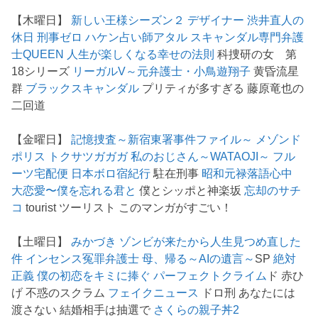
【木曜日】
新しい王様シーズン２
デザイナー 渋井直人の
休日
刑事ゼロ
ハケン占い師アタル
スキャンダル専門弁護
士QUEEN
人生が楽しくなる幸せの法則
科捜研の女 第
18シリーズ
リーガルV～元弁護士・小鳥遊翔子
黄昏流星
群
ブラックスキャンダル
プリティが多すぎる 藤原竜也の
二回道
【金曜日】
記憶捜査～新宿東署事件ファイル～
メゾンド
ポリス
トクサツガガガ
私のおじさん～WATAOJI～
フル
ーツ宅配便
日本ボロ宿紀行
駐在刑事
昭和元禄落語心中
大恋愛〜僕を忘れる君と
僕とシッポと神楽坂
忘却のサチ
コ
tourist ツーリスト このマンガがすごい！
【土曜日】
みかづき
ゾンビが来たから人生見つめ直した
件
インセンス冤罪弁護士
母、帰る～AIの遺言～
SP
絶対
正義
僕の初恋をキミに捧ぐ
パーフェクトクライム
ド 赤ひ
げ 不惑のスクラム
フェイクニュース
ドロ刑 あなたには
渡さない 結婚相手は抽選で
さくらの親子丼2