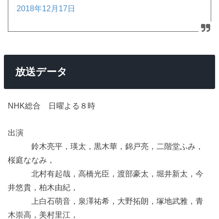
2018年12月17日
放送データ
NHK総合 日曜よる８時
出演
鈴木亮平，瑛太，黒木華，錦戸亮，二階堂ふみ，
桜庭ななみ，
北村有起哉，高橋光臣，渡部豪太，堀井新太，今
井悠貴，柏木由紀，
上白石萌音，泉澤祐希，大野拓朗，塚地武雅，青
木崇高，美村里江，