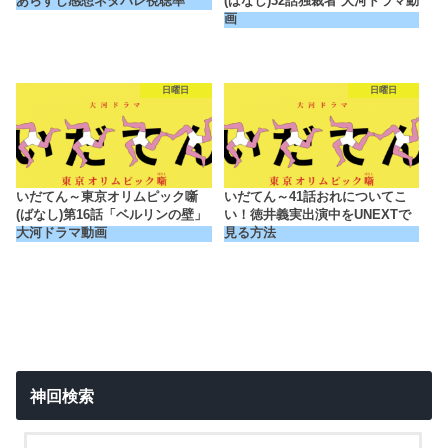
あらすじ感想ネタバレ視聴率
(ばなし)32話独裁者 大河ドラマ動
画
日曜日
日曜日
いだてん～東京オリムピック噺
いだてん～41話おれについてこ
(ばなし)第16話「ベルリンの壁」
い！徳井義実出演中をUNEXTで
大河ドラマ動画
見る方法
神回検索