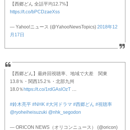
【西郷どん 全話平均12.7%】
https://t.co/bPCDzaeXss
— Yahoo!ニュース (@YahooNewsTopics)
2018年12
月17日
【西郷どん】最終回視聴率、地域で大差 関東
13.8％・関西15.2％・北部九州
18.0％
https://t.co/1rdGAslOzT
…
#鈴木亮平
#NHK
#大河ドラマ
#西郷どん
#視聴率
@ryoheiheisuzuki
@nhk_segodon
— ORICON NEWS（オリコンニュース） (@oricon)