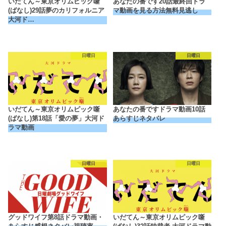
いだてん～東京オリムピック噺
あなたの番です20話最終回ドラ
(ばなし)29話夢のカリフォルニア
マ動画を見る方法無料見逃し
大河ド…
日曜日
日曜日
いだてん～東京オリムピック噺
あなたの番ですドラマ動画10話
(ばなし)第18話「愛の夢」大河ド
あらすじネタバレ
ラマ動画
日曜日
日曜日
グッドワイフ第8話ドラマ動画・
いだてん～東京オリムピック噺