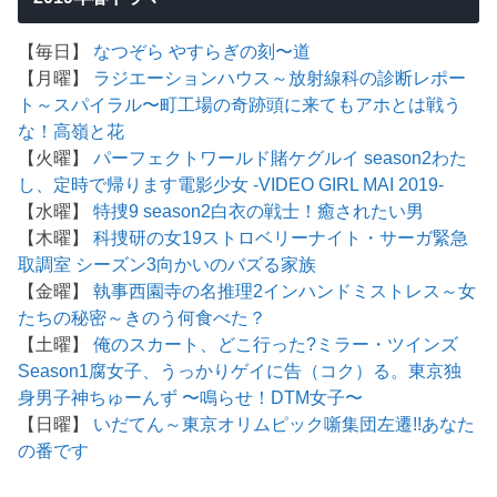
【毎日】
なつぞら
やすらぎの刻〜道
【月曜】
ラジエーションハウス～放射線科の診断レポー
ト～
スパイラル〜町工場の奇跡
頭に来てもアホとは戦う
な！
高嶺と花
【火曜】
パーフェクトワールド
賭ケグルイ season2
わた
し、定時で帰ります
電影少女 -VIDEO GIRL MAI 2019-
【水曜】
特捜9 season2
白衣の戦士！
癒されたい男
【木曜】
科捜研の女19
ストロベリーナイト・サーガ
緊急
取調室 シーズン3
向かいのバズる家族
【金曜】
執事西園寺の名推理2
インハンド
ミストレス～女
たちの秘密～
きのう何食べた？
【土曜】
俺のスカート、どこ行った?
ミラー・ツインズ
Season1
腐女子、うっかりゲイに告（コク）る。
東京独
身男子
神ちゅーんず 〜鳴らせ！DTM女子〜
【日曜】
いだてん～東京オリムピック噺
集団左遷!!
あなた
の番です