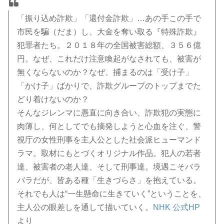
「振り込め詐欺」「還付金詐欺」…あの手この手で
市民を騙（だま）し、大金を奪い取る『特殊詐欺』
犯罪者たち。２０１８年の全国被害総額、３５６億
円。なぜ、これだけ注意喚起がなされても、被害が
無くならないのか？なぜ、捕まるのは「受け子」
「かけ子」ばかりで、詐欺グループのトップまでた
どり着けないのか？
そんなジレンマに愚直に向き合い、詐欺犯の実態に
肉薄し、何としてでも摘発しようと心血を注ぐ、警
視庁の女性刑事を主人公とした社会派ヒューマンド
ラマ。取材にもとづくオリジナル作品。犯人の若者
達、被害者の老人達、そして刑事達。境遇こそバラ
バラだが、皆ある種「生きづらさ」を抱えている。
それでも人は“一生懸命に生きていく”ということを、
主人公の眼差しを通して描いていく。
NHK 公式HP
より