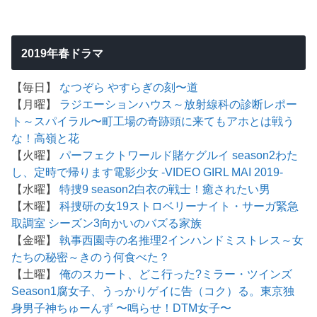
2019年春ドラマ
【毎日】
なつぞら
やすらぎの刻〜道
【月曜】
ラジエーションハウス～放射線科の診断レポー
ト～
スパイラル〜町工場の奇跡
頭に来てもアホとは戦う
な！
高嶺と花
【火曜】
パーフェクトワールド
賭ケグルイ season2
わた
し、定時で帰ります
電影少女 -VIDEO GIRL MAI 2019-
【水曜】
特捜9 season2
白衣の戦士！
癒されたい男
【木曜】
科捜研の女19
ストロベリーナイト・サーガ
緊急
取調室 シーズン3
向かいのバズる家族
【金曜】
執事西園寺の名推理2
インハンド
ミストレス～女
たちの秘密～
きのう何食べた？
【土曜】
俺のスカート、どこ行った?
ミラー・ツインズ
Season1
腐女子、うっかりゲイに告（コク）る。
東京独
身男子
神ちゅーんず 〜鳴らせ！DTM女子〜