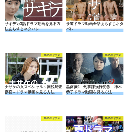
サギデカ3話ドラマ動画を見る方
サ道ドラマ動画全話あらすじネタ
法あらすじネタバレ
バレ
2019年ドラマ
2019年ドラマ
ナサケの女スペシャル～国税局査
黒薔薇2 刑事課強行犯係 神木
察官～ドラマ動画を見る方法
恭子ドラマ動画を見る方法
2019年ドラマ
2019年ドラマ