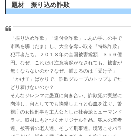
題材 振り込め詐欺
「振り込め詐欺」「還付金詐欺」…あの手この手で
市民を騙（だま）し、大金を奪い取る『特殊詐欺』
犯罪者たち。２０１８年の全国被害総額、３５６億
円。なぜ、これだけ注意喚起がなされても、被害が
無くならないのか？なぜ、捕まるのは「受け子」
「かけ子」ばかりで、詐欺グループのトップまでた
どり着けないのか？
そんなジレンマに愚直に向き合い、詐欺犯の実態に
肉薄し、何としてでも摘発しようと心血を注ぐ、警
視庁の女性刑事を主人公とした社会派ヒューマンド
ラマ。取材にもとづくオリジナル作品。犯人の若者
達、被害者の老人達、そして刑事達。境遇こそバラ