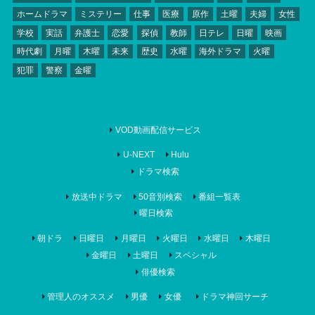
ホームドラマ
ミステリー
仕事
医療
原作
土曜
夫婦
女性
学校
実話
弁護士
恋愛
探偵
教師
日テレ
日曜
映画
時代劇
月曜
木曜
未来
歴史
水曜
海外ドラマ
火曜
犯罪
警察
金曜
VOD動画配信サービス
U-NEXT
Hulu
ドラマ検索
放送中ドラマ
50音別検索
番組一覧表
曜日検索
朝ドラ
日曜日
月曜日
火曜日
水曜日
木曜日
金曜日
土曜日
スペシャル
俳優検索
管理人のオススメ
男優
女優
ドラマ神回サーチ