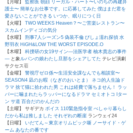
【月曜】
監察医 朝顔
リーガル・ハート〜いのちの再建弁
護士〜
簡単なお仕事です。に応募してみた
僕はまだ君を
愛さないことができる
いつか、眠りにつく日
【火曜】
TWO WEEKS
Heaven？〜ご苦楽レストラン〜
スカム
インディゴの気分
【水曜】
刑事7人シーズン5
偽装不倫
びしょ濡れ探偵 水
野羽衣
HiGH&LOW THE WORST EPISODE.O
【木曜】
科捜研の女19
サイン―法医学者 柚木貴志の事件
―
と象
ルパンの娘
わたし旦那をシェアしてた
テレビ演劇
サクセス荘
【金曜】
警視庁ゼロ係〜生活安全課なんでも相談室〜
SEASON4
凪のお暇（なぎのおいとま）
ネコ的人生論ド
ラマ 捨て猫に拾われた男
これは経費で落ちません！
ラッ
パーに噛まれたらラッパーになるドラマ
セミオトコ
Iター
ン
サ道
百合だのかんだの
【土曜】 サギデカ
ボイス 110緊急指令室
べしゃり暮らし
だから私は推しました
それぞれの断崖
ランウェイ24
【日曜】
いだてん～東京オリムピック噺
ノーサイド・ゲ
ーム
あなたの番です