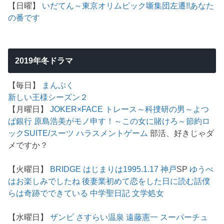
【日曜】
いだてん～東京オリムピック噺
集団左遷!!
あなた
の番です
2019年冬ドラマ
【毎日】
まんぷく
新しい王様シーズン２
【月曜日】
JOKER×FACE
トレース～科捜研の男～
よつ
ば銀行 原島浩美がモノ申す！～この女に賭けろ～
節約ロ
ック
SUITE/スーツ
ハラスメントゲーム
部活、好きじゃダ
メですか？
【火曜日】
BRIDGE はじまりは1995.1.17 神戸
SP
ゆうべ
はお楽しみでしたね
後妻業
初めて恋をした日に読む話
僕
らは奇跡でできている
中学聖日記
文学処女
【水曜日】
ザンビ
さすらい温泉 遠藤憲一
スーパーチュ