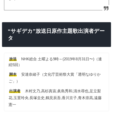
“サギデカ”放送日原作主題歌出演者デー
タ
放送
NHK総合 土曜よる9時～(2019年8月31日〜)（連
続5回）
脚本
安達奈緒子（文化庁芸術祭大賞「透明なゆりか
ご」）
出演者
木村文乃,高杉真宙,眞島秀和,清水尋也,足立梨
花,玉置玲央,長塚圭史,鶴見辰吾,香川京子,青木崇高,遠藤
憲一