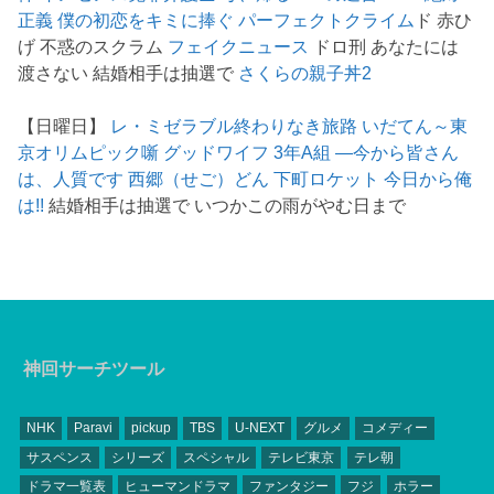
正義
僕の初恋をキミに捧ぐ
パーフェクトクライム
ド 赤ひ
げ 不惑のスクラム
フェイクニュース
ドロ刑 あなたには
渡さない 結婚相手は抽選で
さくらの親子丼2
【日曜日】
レ・ミゼラブル終わりなき旅路
いだてん～東
京オリムピック噺
グッドワイフ
3年A組 ―今から皆さん
は、人質です
西郷（せご）どん
下町ロケット
今日から俺
は!!
結婚相手は抽選で いつかこの雨がやむ日まで
神回サーチツール
NHK
Paravi
pickup
TBS
U-NEXT
グルメ
コメディー
サスペンス
シリーズ
スペシャル
テレビ東京
テレ朝
ドラマ一覧表
ヒューマンドラマ
ファンタジー
フジ
ホラー