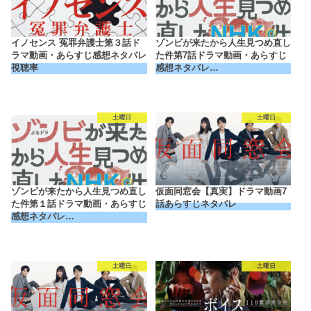
イノセンス 冤罪弁護士第３話ド
ゾンビが来たから人生見つめ直し
ラマ動画・あらすじ感想ネタバレ
た件第7話ドラマ動画・あらすじ
視聴率
感想ネタバレ…
土曜日
土曜日
ゾンビが来たから人生見つめ直し
仮面同窓会【真実】ドラマ動画7
た件第１話ドラマ動画・あらすじ
話あらすじネタバレ
感想ネタバレ…
土曜日
土曜日