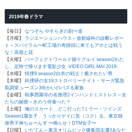
2019年春ドラマ
【毎日】
なつぞら
やすらぎの刻〜道
【月曜】
ラジエーションハウス～放射線科の診断レポー
ト～
スパイラル〜町工場の奇跡
頭に来てもアホとは戦う
な！
高嶺と花
【火曜】
パーフェクトワールド
賭ケグルイ season2
わた
し、定時で帰ります
電影少女 -VIDEO GIRL MAI 2019-
【水曜】
特捜9 season2
白衣の戦士！
癒されたい男
【木曜】
科捜研の女19
ストロベリーナイト・サーガ
緊急
取調室 シーズン3
向かいのバズる家族
【金曜】
執事西園寺の名推理2
インハンド
ミストレス～女
たちの秘密～
きのう何食べた？
【土曜】
俺のスカート、どこ行った?
ミラー・ツインズ
Season1
腐女子、うっかりゲイに告（コク）る。
東京独
身男子
神ちゅーんず 〜鳴らせ！DTM女子〜
【日曜】
いだてん～東京オリムピック噺
集団左遷!!
あなた