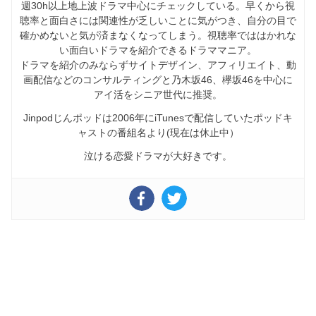
週30h以上地上波ドラマ中心にチェックしている。早くから視
聴率と面白さには関連性が乏しいことに気がつき、自分の目で
確かめないと気が済まなくなってしまう。視聴率でははかれな
い面白いドラマを紹介できるドラママニア。
ドラマを紹介のみならずサイトデザイン、アフィリエイト、動
画配信などのコンサルティングと乃木坂46、欅坂46を中心に
アイ活をシニア世代に推奨。
Jinpodじんポッドは2006年にiTunesで配信していたポッドキ
ャストの番組名より(現在は休止中）
泣ける恋愛ドラマが大好きです。