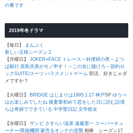
の番です
2019年冬ドラマ
【毎日】
まんぷく
新しい王様シーズン２
【月曜日】
JOKER×FACE
トレース～科捜研の男～
よつ
ば銀行 原島浩美がモノ申す！～この女に賭けろ～
節約ロ
ック
SUITE/スーツ
ハラスメントゲーム
部活、好きじゃダ
メですか？
【火曜日】
BRIDGE はじまりは1995.1.17 神戸
SP
ゆうべ
はお楽しみでしたね
後妻業
初めて恋をした日に読む話
僕
らは奇跡でできている
中学聖日記
文学処女
【水曜日】
ザンビ
さすらい温泉 遠藤憲一
スーパーチュ
ーナー/異能機関
家売るオンナの逆襲
相棒 シーズン17