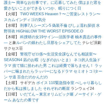
護士〜
簡単なお仕事です。に応募してみた
僕はまだ君を
愛さないことができる
いつか、眠りにつく日
【火曜】
TWO WEEKS
Heaven？〜ご苦楽レストラン〜
スカム
インディゴの気分
【水曜】
刑事7人シーズン5
偽装不倫
びしょ濡れ探偵 水
野羽衣
HiGH&LOW THE WORST EPISODE.O
【木曜】
科捜研の女19
サイン―法医学者 柚木貴志の事件
―
と象
ルパンの娘
わたし旦那をシェアしてた
テレビ演劇
サクセス荘
【金曜】
警視庁ゼロ係〜生活安全課なんでも相談室〜
SEASON4
凪のお暇（なぎのおいとま）
ネコ的人生論ド
ラマ 捨て猫に拾われた男
これは経費で落ちません！
ラッ
パーに噛まれたらラッパーになるドラマ
セミオトコ
Iター
ン
サ道
百合だのかんだの
【土曜】 サギデカ
ボイス 110緊急指令室
べしゃり暮らし
だから私は推しました
それぞれの断崖
ランウェイ24
【日曜】
いだてん～東京オリムピック噺
ノーサイド・ゲ
ーム
あなたの番です