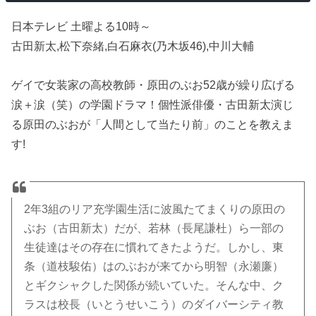
日本テレビ 土曜よる10時～
古田新太,松下奈緒,白石麻衣(乃木坂46),中川大輔
ゲイで女装家の高校教師・原田のぶお52歳が繰り広げる
涙＋涙（笑）の学園ドラマ！個性派俳優・古田新太演じ
る原田のぶおが「人間として当たり前」のことを教えま
す!
2年3組のリア充学園生活に波風たてまくりの原田の
ぶお（古田新太）だが、若林（長尾謙杜）ら一部の
生徒達はその存在に慣れてきたようだ。しかし、東
条（道枝駿佑）はのぶおが来てから明智（永瀬廉）
とギクシャクした関係が続いていた。そんな中、ク
ラスは校長（いとうせいこう）のダイバーシティ教