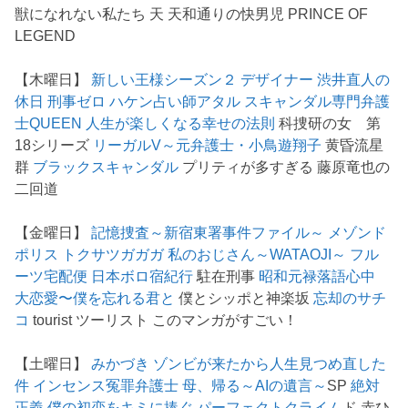
獣になれない私たち 天 天和通りの快男児 PRINCE OF
LEGEND
【木曜日】
新しい王様シーズン２
デザイナー 渋井直人の
休日
刑事ゼロ
ハケン占い師アタル
スキャンダル専門弁護
士QUEEN
人生が楽しくなる幸せの法則
科捜研の女 第
18シリーズ
リーガルV～元弁護士・小鳥遊翔子
黄昏流星
群
ブラックスキャンダル
プリティが多すぎる 藤原竜也の
二回道
【金曜日】
記憶捜査～新宿東署事件ファイル～
メゾンド
ポリス
トクサツガガガ
私のおじさん～WATAOJI～
フル
ーツ宅配便
日本ボロ宿紀行
駐在刑事
昭和元禄落語心中
大恋愛〜僕を忘れる君と
僕とシッポと神楽坂
忘却のサチ
コ
tourist ツーリスト このマンガがすごい！
【土曜日】
みかづき
ゾンビが来たから人生見つめ直した
件
インセンス冤罪弁護士
母、帰る～AIの遺言～
SP
絶対
正義
僕の初恋をキミに捧ぐ
パーフェクトクライム
ド 赤ひ