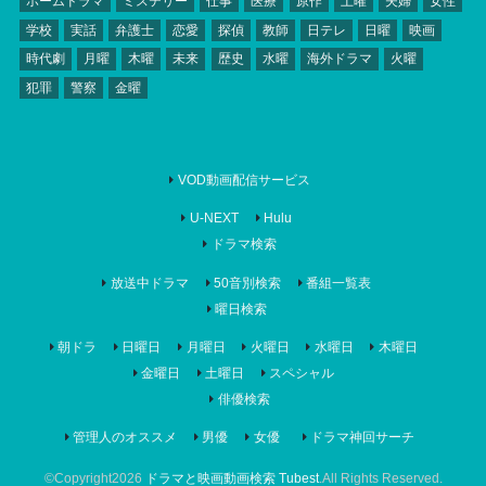
ホームドラマ
ミステリー
仕事
医療
原作
土曜
夫婦
女性
学校
実話
弁護士
恋愛
探偵
教師
日テレ
日曜
映画
時代劇
月曜
木曜
未来
歴史
水曜
海外ドラマ
火曜
犯罪
警察
金曜
VOD動画配信サービス
U-NEXT
Hulu
ドラマ検索
放送中ドラマ
50音別検索
番組一覧表
曜日検索
朝ドラ
日曜日
月曜日
火曜日
水曜日
木曜日
金曜日
土曜日
スペシャル
俳優検索
管理人のオススメ
男優
女優
ドラマ神回サーチ
©Copyright2026
ドラマと映画動画検索 Tubest
.All Rights Reserved.