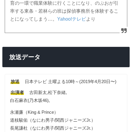
育の一環で職業体験に行くことになり、のぶおが引
率する東条・若林らの班は探偵事務所を体験するこ
とになってしまう…。
Yahoo!テレビ
より
放送データ
放送
日本テレビ 土曜よる10時～(2019年4月20日〜)
出演者
古田新太,松下奈緒,
白石麻衣(乃木坂46),
永瀬廉（King & Prince）
道枝駿佑（なにわ男子/関西ジャニーズJr.）
長尾謙杜（なにわ男子/関西ジャニーズJr.）