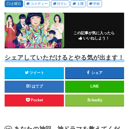
土曜日
コメディー
日テレ
土曜
学校
この記事が気に入ったら
いいねしよう！
シェアしていただけるとやる気が出ます！
ツイート
シェア
はてブ
LINE
Pocket
feedly
あなたの神回、神ドラマを教えてくだ