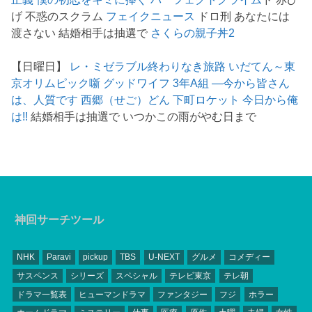
げ 不惑のスクラム
フェイクニュース
ドロ刑 あなたには
渡さない 結婚相手は抽選で
さくらの親子丼2
【日曜日】
レ・ミゼラブル終わりなき旅路
いだてん～東
京オリムピック噺
グッドワイフ
3年A組 ―今から皆さん
は、人質です
西郷（せご）どん
下町ロケット
今日から俺
は!!
結婚相手は抽選で いつかこの雨がやむ日まで
神回サーチツール
NHK
Paravi
pickup
TBS
U-NEXT
グルメ
コメディー
サスペンス
シリーズ
スペシャル
テレビ東京
テレ朝
ドラマ一覧表
ヒューマンドラマ
ファンタジー
フジ
ホラー