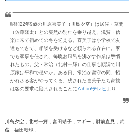
昭和22年9歳の川原喜美子（川島夕空）は居候・草間
（佐藤隆太）との突然の別れを乗り越え、滋賀・信
楽に来て初めての冬を迎える。喜美子は小学校で友
達もできて、相談を受けるなど頼られる存在に。家
でも家事を任され、毎晩お風呂を沸かす作業は手慣
れたもの。父・常治（北村一輝）の仕事も順調で川
原家は平和で穏やか。ある日、常治が留守の間、招
かれざる客がやってくる。残された喜美子たち家族
は客の要求に悩まされることに
Yahoo!テレビ
より
川島夕空，北村一輝，富田靖子，マギー，財前直見，武
蔵，福田転球，