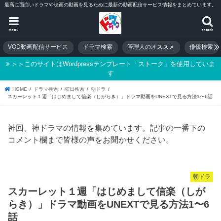
最高に面白いドラマや映画の動画を見るために最新の動画配信サービス情報をまとめています。
menu
search
VOD動画配信サービス
ドラマ検索
管理人のオススメ
俳優検索
＞＞このサイトはWordpressテンプレート「ストーク」を使用していま
す
HOME
ドラマ検索
曜日検索
朝ドラ
スカーレット１週「はじめまして信楽（しがらき）」ドラマ動画をUNEXTで見る方法1〜6話
神回、神ドラマの情報を集めています。記事の一番下の
コメント欄まで皆様の声をお聞かせください。
朝ドラ
スカーレット１週「はじめまして信楽（しが
らき）」ドラマ動画をUNEXTで見る方法1〜6
話