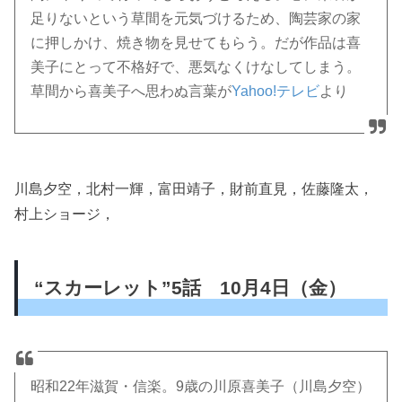
足りないという草間を元気づけるため、陶芸家の家
に押しかけ、焼き物を見せてもらう。だが作品は喜
美子にとって不格好で、悪気なくけなしてしまう。
草間から喜美子へ思わぬ言葉が
Yahoo!テレビ
より
川島夕空，北村一輝，富田靖子，財前直見，佐藤隆太，
村上ショージ，
“スカーレット”5話 10月4日（金）
昭和22年滋賀・信楽。9歳の川原喜美子（川島夕空）