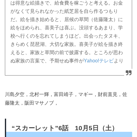
は得意な絵描きで、給食費を稼ごうと考える。お金
がなくて見られなかった紙芝居を自ら作るつもり
だ。絵を描き始めると、居候の草間（佐藤隆太）に
絵をほめられ、喜美子は喜ぶ。没頭するあまり、学
校へ行くのを忘れてしまうほど。出会ったタヌキ、
きらめく琵琶湖、大切な家族。喜美子が絵を描き終
えると、家族と草間の前で披露する。ところが思わ
ぬ家族の言葉で、予期せぬ事件が
Yahoo!テレビ
より
川島夕空，北村一輝，富田靖子，マギー，財前直見，佐
藤隆太，阪田マサノブ，
“スカーレット”6話 10月5日（土）