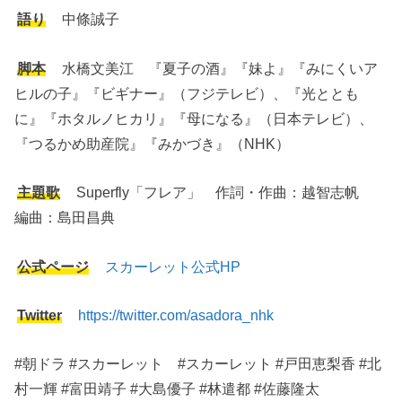
語り
中條誠子
脚本
水橋文美江 『夏子の酒』『妹よ』『みにくいア
ヒルの子』『ビギナー』（フジテレビ）、『光ととも
に』『ホタルノヒカリ』『母になる』（日本テレビ）、
『つるかめ助産院』『みかづき』（NHK）
主題歌
Superfly「フレア」 作詞・作曲：越智志帆
編曲：島田昌典
公式ページ
スカーレット公式HP
Twitter
https://twitter.com/asadora_nhk
#朝ドラ #スカーレット #スカーレット #戸田恵梨香 #北
村一輝 #富田靖子 #大島優子 #林遣都 #佐藤隆太