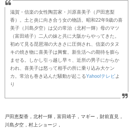
滋賀・信楽の女性陶芸家・川原喜美子（戸田恵梨
香）。土と炎に向き合う女の物語。昭和22年9歳の喜
美子（川島夕空）は父の常治（北村一輝）母のマツ
（富田靖子）二人の妹と共に大阪からやってきた。
初めて見る琵琶湖の大きさに圧倒され、信楽のタヌ
キの焼き物に喜美子は興奮。新生活への期待を膨ら
ませる。しかし引っ越し早々、近所の男子にからか
われ、喜美子は怒って相手の所に乗り込み大ケン
カ。常治も巻き込んだ騒動が起こる
Yahoo!テレビ
よ
り
戸田恵梨香，北村一輝，富田靖子，マギー，財前直見，
川島夕空，村上ショージ，