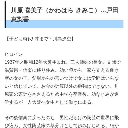
川原 喜美子（かわはら きみこ）…戸田
恵梨香
【子ども時代9才まで：川島夕空】
ヒロイン
1937年／昭和12年大阪生まれ。三人姉妹の長女。９歳で
滋賀県・信楽に移り住み、幼い頃から一家を支える働き
者の女の子。父親からの言いつけで女には学問はいらな
いと信じていて、お金の計算以外の勉強はできない。川
原家の家計をささえるため中学を卒業後、幼なじみが進
学するが一人大阪へ女中として働きに出る。
その後信楽に戻ったのち、男性だらけの陶芸の世界に飛
び込み、女性陶芸家の草分けとして歩みはじめる。細か