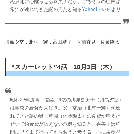
ぬ展開に心躍らせる喜美子だが、ごちそうの理由は
常治が連れてきた謎の男だと知る
Yahoo!テレビ
より
川島夕空，北村一輝，富田靖子，財前直見，佐藤隆太，
“スカーレット”4話 10月3日（木）
昭和22年滋賀・信楽。9歳の川原喜美子（川島夕空）
は学校の給食が大好き。父・常治（北村一輝）が連
れてきた謎の男・草間（佐藤隆太）の食費が増えた
せいで給食費が払えない危機を知ると、喜美子は草
間に早く出て行ってもらおうと考える。心に栄養が