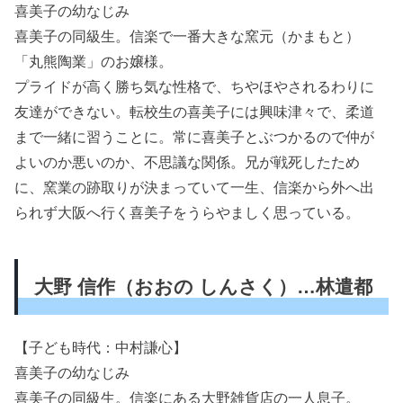
喜美子の幼なじみ
喜美子の同級生。信楽で一番大きな窯元（かまもと）
「丸熊陶業」のお嬢様。
プライドが高く勝ち気な性格で、ちやほやされるわりに
友達ができない。転校生の喜美子には興味津々で、柔道
まで一緒に習うことに。常に喜美子とぶつかるので仲が
よいのか悪いのか、不思議な関係。兄が戦死したため
に、窯業の跡取りが決まっていて一生、信楽から外へ出
られず大阪へ行く喜美子をうらやましく思っている。
大野 信作（おおの しんさく）…林遣都
【子ども時代：中村謙心】
喜美子の幼なじみ
喜美子の同級生。信楽にある大野雑貨店の一人息子。