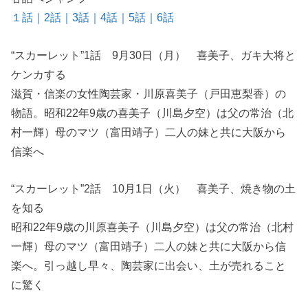
１話｜
2話｜
3話｜
4話｜
5話｜
6話
“スカーレット”1話 9月30日（月） 喜美子、ガキ大将と
ケンカする
滋賀・信楽の女性陶芸家・川原喜美子（戸田恵梨香）の
物語。昭和22年9歳の喜美子（川島夕空）は父の常治（北
村一輝）母のマツ（富田靖子）二人の妹と共に大阪から
信楽へ
“スカーレット”2話 10月1日（火） 喜美子、焼き物の土
を知る
昭和22年9歳の川原喜美子（川島夕空）は父の常治（北村
一輝）母のマツ（富田靖子）二人の妹と共に大阪から信
楽へ。引っ越し早々、陶芸家に出会い、土が売れること
に驚く