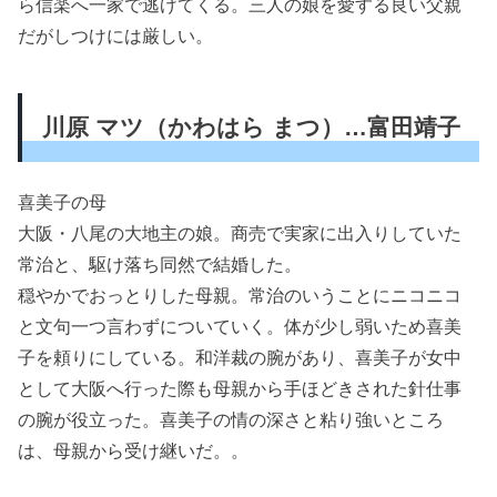
ら信楽へ一家で逃げてくる。三人の娘を愛する良い父親
だがしつけには厳しい。
川原 マツ（かわはら まつ）…富田靖子
喜美子の母
大阪・八尾の大地主の娘。商売で実家に出入りしていた
常治と、駆け落ち同然で結婚した。
穏やかでおっとりした母親。常治のいうことにニコニコ
と文句一つ言わずについていく。体が少し弱いため喜美
子を頼りにしている。和洋裁の腕があり、喜美子が女中
として大阪へ行った際も母親から手ほどきされた針仕事
の腕が役立った。喜美子の情の深さと粘り強いところ
は、母親から受け継いだ。。