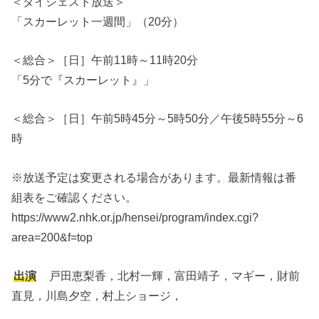
＜ダイジェスト放送＞
「スカーレット一週間」（20分）
＜総合＞［日］午前11時～11時20分
「5分で『スカーレット』」
＜総合＞［日］午前5時45分～5時50分／午後5時55分～6
時
※放送予定は変更される場合があります。最新情報は番
組表をご確認ください。
https://www2.nhk.or.jp/hensei/program/index.cgi?
area=200&f=top
出演
戸田恵梨香，北村一輝，富田靖子，マギー，財前
直見，川島夕空，村上ショージ，