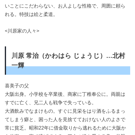
いことにこだわらない、お人よしな性格で、周囲に頼ら
れる。特技は絵と柔道。
<川原家の人々>
川原 常治（かわはら じょうじ）…北村
一輝
喜美子の父
大阪出身。小学校を卒業後、商家に丁稚奉公に。両親は
すでに亡く、兄二人も戦争で失っている。
大酒飲みでなまけもの。すぐに見栄をはり酒をふるまっ
てしまう癖と、困った人を見捨てておけない人のよさで
常に貧乏。昭和22年に借金取りから逃れるために大阪か