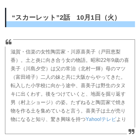
“スカーレット”2話 10月1日（火）
滋賀・信楽の女性陶芸家・川原喜美子（戸田恵梨
香）。土と炎に向き合う女の物語。昭和22年9歳の喜
美子（川島夕空）は父の常治（北村一輝）母のマツ
（富田靖子）二人の妹と共に大阪からやってきた。
転入した小学校に向かう途中、喜美子は野生のタヌ
キに出くわす。後をつけていくと、地面を掘り返す
男（村上ショージ）の姿。たずねると陶芸家で焼き
物を作る土を集めていると言う。喜美子は土が売り
物になると知り、驚き興味を持つ
Yahoo!テレビ
より