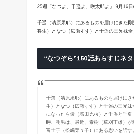
25週「なつよ、千遥よ、咲太郎よ」 9月16日(月
千遥（清原果耶）にあるものを届けにきた剛
将生）となつ（広瀬すず）と千遥の三兄妹全
“なつぞら”150話あらすじネ
千遥（清原果耶）にあるものを届けにき
生）となつ（広瀬すず）と千遥の三兄妹
になったら優（増田光桜）と千遥と千夏
時、剛男は、最近、泰樹（草刈正雄）が
富士子（松嶋菜々子）にある思いを話す