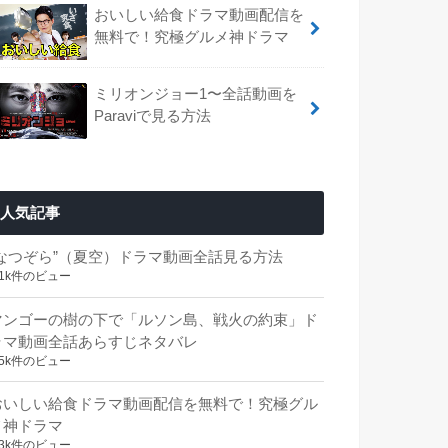
おいしい給食ドラマ動画配信を
無料で！究極グルメ神ドラマ
ミリオンジョー1〜全話動画を
Paraviで見る方法
人気記事
“なつぞら”（夏空）ドラマ動画全話見る方法
.1k件のビュー
マンゴーの樹の下で「ルソン島、戦火の約束」ド
ラマ動画全話あらすじネタバレ
.5k件のビュー
おいしい給食ドラマ動画配信を無料で！究極グル
メ神ドラマ
.3k件のビュー