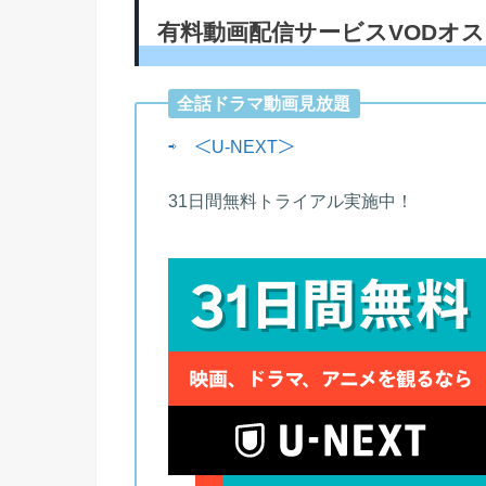
有料動画配信サービスVODオ
全話ドラマ動画見放題
⇨
＜U-NEXT＞
31日間無料トライアル実施中！