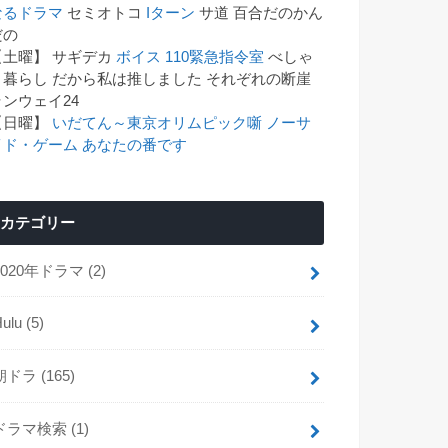
なるドラマ
セミオトコ
Iターン
サ道 百合だのかん
゙の
【土曜】 サギデカ
ボイス 110緊急指令室
べしゃ
り暮らし だから私は推しました それぞれの断崖
ランウェイ24
【日曜】
いだてん～東京オリムピック噺
ノーサ
イド・ゲーム
あなたの番です
カテゴリー
2020年ドラマ
(2)
Hulu
(5)
朝ドラ
(165)
ドラマ検索
(1)