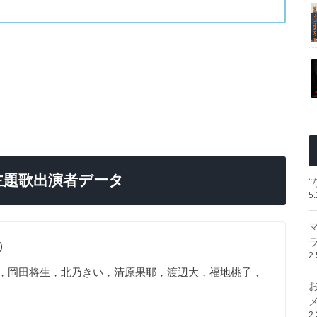
主題歌出演者データ
5
)
2
，岡田将生，北乃きい，清原果耶，渡辺大，福地桃子，
2