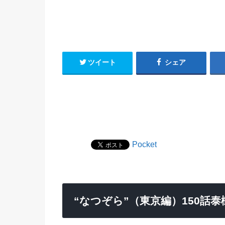
ツイート
シェア
Pocket
“なつぞら”（東京編）150話