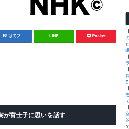
はてブ
LINE
Pocket
E
室
泰樹が富士子に思いを話す