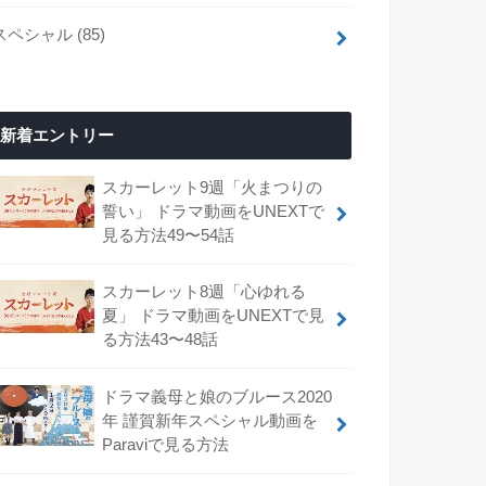
スペシャル
(85)
新着エントリー
スカーレット9週「火まつりの
誓い」 ドラマ動画をUNEXTで
見る方法49〜54話
スカーレット8週「心ゆれる
夏」 ドラマ動画をUNEXTで見
る方法43〜48話
ドラマ義母と娘のブルース2020
年 謹賀新年スペシャル動画を
Paraviで見る方法