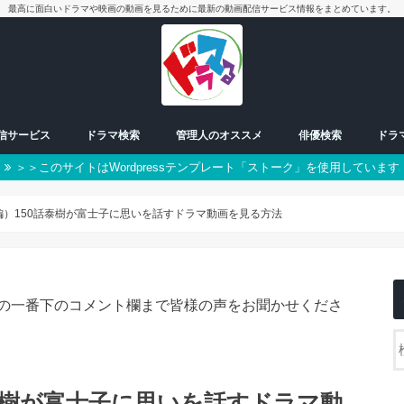
最高に面白いドラマや映画の動画を見るために最新の動画配信サービス情報をまとめています。
配信サービス
ドラマ検索
管理人のオススメ
俳優検索
ドラ
＞＞このサイトはWordpressテンプレート「ストーク」を使用しています
放送中ドラマ
50音別検索
番組一覧表
曜日検索
男優
女優
朝ドラ
日曜日
月曜日
火曜日
水曜日
木曜日
金曜日
土曜日
スペシャル
編）150話泰樹が富士子に思いを話すドラマ動画を見る方法
の一番下のコメント欄まで皆様の声をお聞かせくださ
泰樹が富士子に思いを話すドラマ動