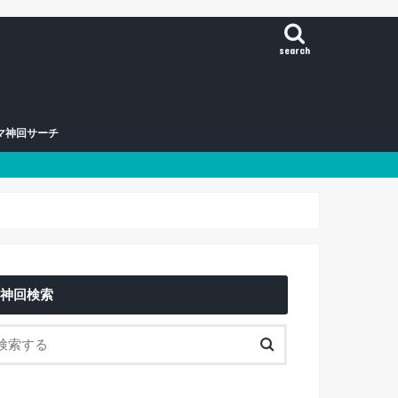
search
マ神回サーチ
神回検索