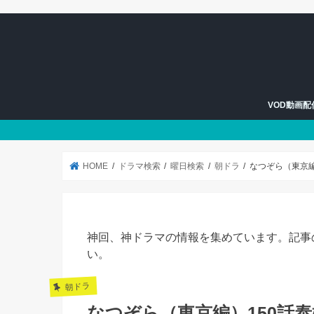
VOD動画
U-NEXT
Hulu
HOME
ドラマ検索
曜日検索
朝ドラ
なつぞら（東京
神回、神ドラマの情報を集めています。記事
い。
朝ドラ
なつぞら（東京編）150話