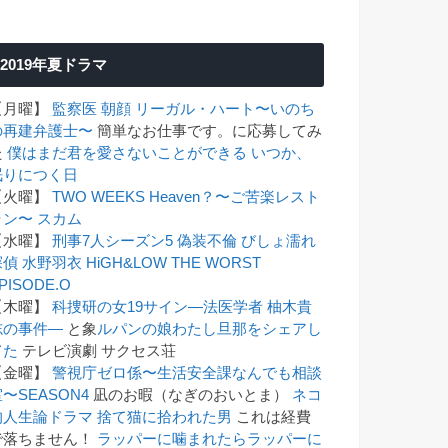
2019年夏ドラマ
【月曜】
監察医 朝顔
リーガル・ハート〜いのち
の再建弁護士〜
簡単なお仕事です。に応募してみ
た
僕はまだ君を愛さないことができる
いつか、
眠りにつく日
【火曜】
TWO WEEKS
Heaven？〜ご苦楽レスト
ラン〜
スカム
【水曜】
刑事7人シーズン5
偽装不倫
びしょ濡れ
探偵 水野羽衣
HiGH&LOW THE WORST
PISODE.O
【木曜】
科捜研の女19
サイン―法医学者 柚木貴
志の事件―
と象
ルパンの娘
わたし旦那をシェアし
てた
テレビ演劇 サクセス荘
【金曜】
警視庁ゼロ係〜生活安全課なんでも相談
〜SEASON4
凪のお暇（なぎのおいとま）
ネコ
的人生論ドラマ 捨て猫に拾われた男
これは経費
で落ちません！
ラッパーに噛まれたらラッパーに