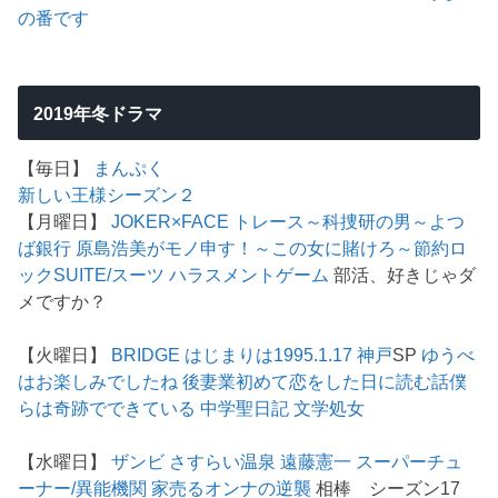
の番です
2019年冬ドラマ
【毎日】
まんぷく
新しい王様シーズン２
【月曜日】
JOKER×FACE
トレース～科捜研の男～
よつ
ば銀行 原島浩美がモノ申す！～この女に賭けろ～
節約ロ
ック
SUITE/スーツ
ハラスメントゲーム
部活、好きじゃダ
メですか？
【火曜日】
BRIDGE はじまりは1995.1.17 神戸
SP
ゆうべ
はお楽しみでしたね
後妻業
初めて恋をした日に読む話
僕
らは奇跡でできている
中学聖日記
文学処女
【水曜日】
ザンビ
さすらい温泉 遠藤憲一
スーパーチュ
ーナー/異能機関
家売るオンナの逆襲
相棒 シーズン17