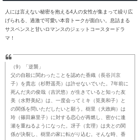
人には言えない秘密を抱える4人の女性が集まって繰り広
げられる、過激で可愛い本音トークが面白い。息詰まる
サスペンスと甘いロマンスのジェットコースタードラ
マ！
（9）「逆襲」
父の自殺に関わったことを認めた香織（長谷川京
子）を貴志（杉野遥亮）は許せないでいた。7年前に
死んだ夫の俊哉（吉沢悠）が生きていると知った友
美（水野美紀）は、一度会ってミキ（筧美和子）と
の関係を問いただしたいと願う。樹里（大政絢）は
玲（篠田麻里子）に対する恋心が再燃し、密かに逢
瀬を重ねるようになった。冴子（玄理）は夫との関
係が決裂し、樹里の家に転がり込む。そんな時、香