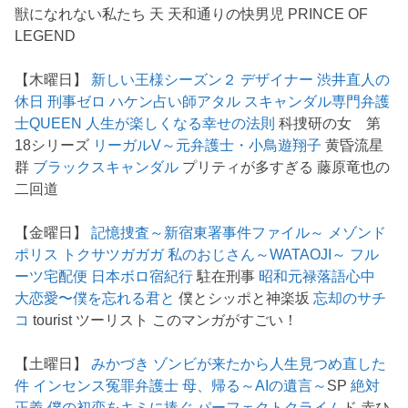
獣になれない私たち 天 天和通りの快男児 PRINCE OF
LEGEND
【木曜日】
新しい王様シーズン２
デザイナー 渋井直人の
休日
刑事ゼロ
ハケン占い師アタル
スキャンダル専門弁護
士QUEEN
人生が楽しくなる幸せの法則
科捜研の女 第
18シリーズ
リーガルV～元弁護士・小鳥遊翔子
黄昏流星
群
ブラックスキャンダル
プリティが多すぎる 藤原竜也の
二回道
【金曜日】
記憶捜査～新宿東署事件ファイル～
メゾンド
ポリス
トクサツガガガ
私のおじさん～WATAOJI～
フル
ーツ宅配便
日本ボロ宿紀行
駐在刑事
昭和元禄落語心中
大恋愛〜僕を忘れる君と
僕とシッポと神楽坂
忘却のサチ
コ
tourist ツーリスト このマンガがすごい！
【土曜日】
みかづき
ゾンビが来たから人生見つめ直した
件
インセンス冤罪弁護士
母、帰る～AIの遺言～
SP
絶対
正義
僕の初恋をキミに捧ぐ
パーフェクトクライム
ド 赤ひ