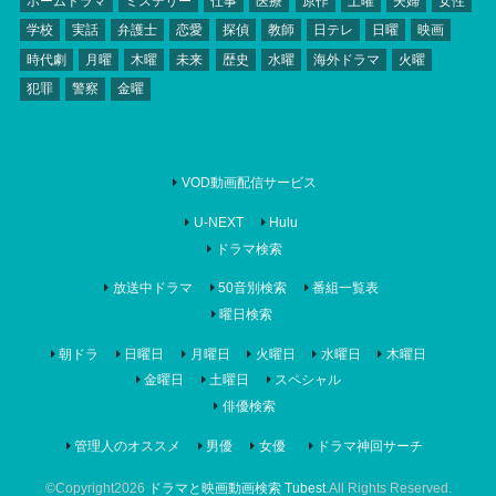
ホームドラマ
ミステリー
仕事
医療
原作
土曜
夫婦
女性
学校
実話
弁護士
恋愛
探偵
教師
日テレ
日曜
映画
時代劇
月曜
木曜
未来
歴史
水曜
海外ドラマ
火曜
犯罪
警察
金曜
VOD動画配信サービス
U-NEXT
Hulu
ドラマ検索
放送中ドラマ
50音別検索
番組一覧表
曜日検索
朝ドラ
日曜日
月曜日
火曜日
水曜日
木曜日
金曜日
土曜日
スペシャル
俳優検索
管理人のオススメ
男優
女優
ドラマ神回サーチ
©Copyright2026
ドラマと映画動画検索 Tubest
.All Rights Reserved.