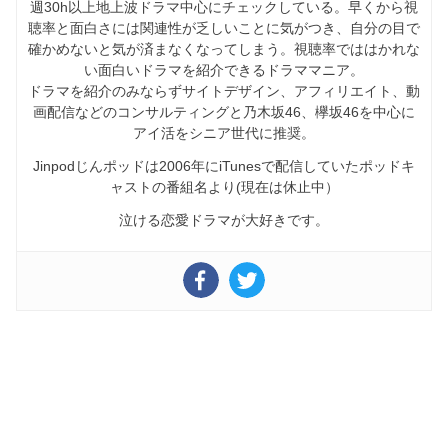
週30h以上地上波ドラマ中心にチェックしている。早くから視
聴率と面白さには関連性が乏しいことに気がつき、自分の目で
確かめないと気が済まなくなってしまう。視聴率でははかれな
い面白いドラマを紹介できるドラママニア。
ドラマを紹介のみならずサイトデザイン、アフィリエイト、動
画配信などのコンサルティングと乃木坂46、欅坂46を中心に
アイ活をシニア世代に推奨。
Jinpodじんポッドは2006年にiTunesで配信していたポッドキ
ャストの番組名より(現在は休止中）
泣ける恋愛ドラマが大好きです。