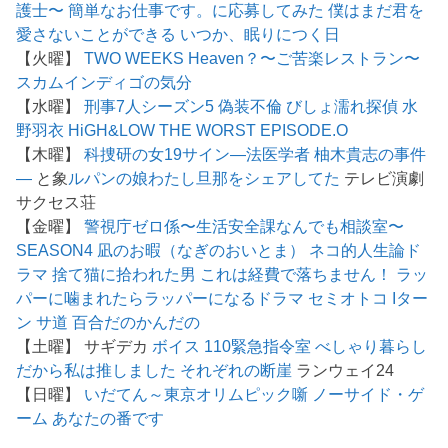
護士〜
簡単なお仕事です。に応募してみた
僕はまだ君を
愛さないことができる
いつか、眠りにつく日
【火曜】
TWO WEEKS
Heaven？〜ご苦楽レストラン〜
スカム
インディゴの気分
【水曜】
刑事7人シーズン5
偽装不倫
びしょ濡れ探偵 水
野羽衣
HiGH&LOW THE WORST EPISODE.O
【木曜】
科捜研の女19
サイン―法医学者 柚木貴志の事件
―
と象
ルパンの娘
わたし旦那をシェアしてた
テレビ演劇
サクセス荘
【金曜】
警視庁ゼロ係〜生活安全課なんでも相談室〜
SEASON4
凪のお暇（なぎのおいとま）
ネコ的人生論ド
ラマ 捨て猫に拾われた男
これは経費で落ちません！
ラッ
パーに噛まれたらラッパーになるドラマ
セミオトコ
Iター
ン
サ道
百合だのかんだの
【土曜】 サギデカ
ボイス 110緊急指令室
べしゃり暮らし
だから私は推しました
それぞれの断崖
ランウェイ24
【日曜】
いだてん～東京オリムピック噺
ノーサイド・ゲ
ーム
あなたの番です