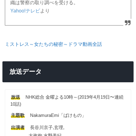
織は警察の取り調べを受ける。
Yahoo!テレビ
より
ミストレス～女たちの秘密～ドラマ動画全話
放送データ
放送
NHK総合 金曜よる10時～(2019年4月19日〜連続
10話)
主題歌
NakamuraEmi「ばけもの」
出演者
長谷川京子,玄理,
大政絢,水野美紀,