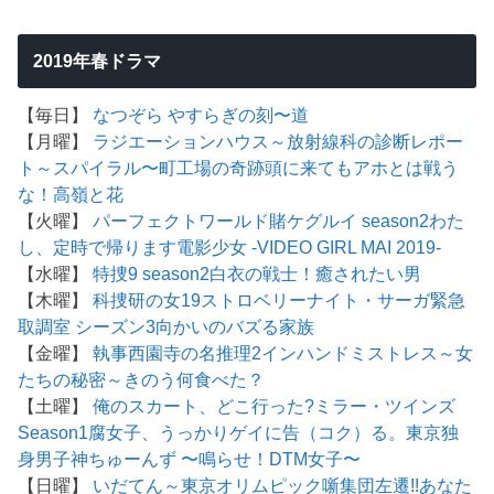
2019年春ドラマ
【毎日】
なつぞら
やすらぎの刻〜道
【月曜】
ラジエーションハウス～放射線科の診断レポー
ト～
スパイラル〜町工場の奇跡
頭に来てもアホとは戦う
な！
高嶺と花
【火曜】
パーフェクトワールド
賭ケグルイ season2
わた
し、定時で帰ります
電影少女 -VIDEO GIRL MAI 2019-
【水曜】
特捜9 season2
白衣の戦士！
癒されたい男
【木曜】
科捜研の女19
ストロベリーナイト・サーガ
緊急
取調室 シーズン3
向かいのバズる家族
【金曜】
執事西園寺の名推理2
インハンド
ミストレス～女
たちの秘密～
きのう何食べた？
【土曜】
俺のスカート、どこ行った?
ミラー・ツインズ
Season1
腐女子、うっかりゲイに告（コク）る。
東京独
身男子
神ちゅーんず 〜鳴らせ！DTM女子〜
【日曜】
いだてん～東京オリムピック噺
集団左遷!!
あなた