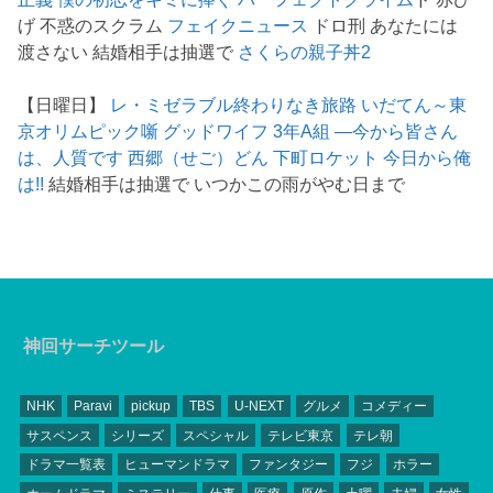
げ 不惑のスクラム
フェイクニュース
ドロ刑 あなたには
渡さない 結婚相手は抽選で
さくらの親子丼2
【日曜日】
レ・ミゼラブル終わりなき旅路
いだてん～東
京オリムピック噺
グッドワイフ
3年A組 ―今から皆さん
は、人質です
西郷（せご）どん
下町ロケット
今日から俺
は!!
結婚相手は抽選で いつかこの雨がやむ日まで
神回サーチツール
NHK
Paravi
pickup
TBS
U-NEXT
グルメ
コメディー
サスペンス
シリーズ
スペシャル
テレビ東京
テレ朝
ドラマ一覧表
ヒューマンドラマ
ファンタジー
フジ
ホラー