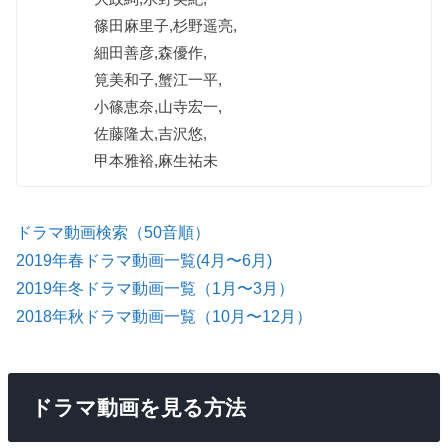
篠田麻里子,杉野遥亮,
細田善彦,森優作,
筧美和子,蟹江一平,
小篠恵奈,山寺宏一,
佐藤隆太,吉沢悠,
甲本雅裕,麻生祐未
ドラマ動画検索（50音順）
2019年春ドラマ動画一覧(4月〜6月)
2019年冬ドラマ動画一覧（1月〜3月）
2018年秋ドラマ動画一覧（10月〜12月）
ドラマ動画を見る方法