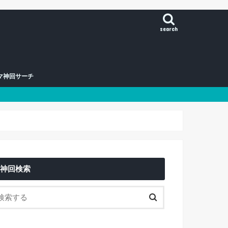
search
マ神回サーチ
神回検索