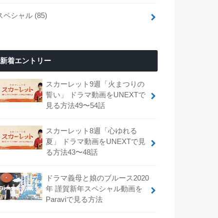
スペシャル
(85)
新着エントリー
スカーレット9週「火まつりの
誓い」 ドラマ動画をUNEXTで
見る方法49〜54話
スカーレット8週「心ゆれる
夏」 ドラマ動画をUNEXTで見
る方法43〜48話
ドラマ義母と娘のブルース2020
年 謹賀新年スペシャル動画を
Paraviで見る方法