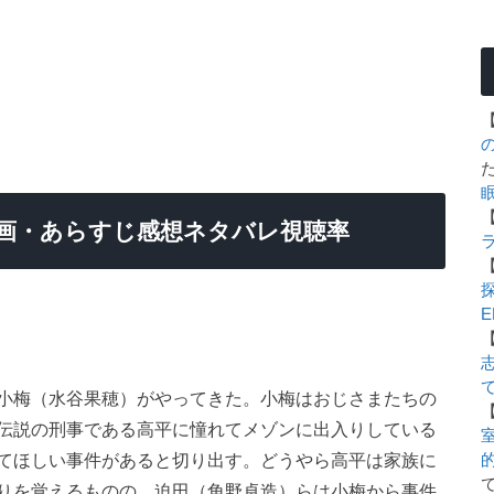
画・あらすじ感想ネタバレ視聴率
E
小梅（水谷果穂）がやってきた。小梅はおじさまたちの
伝説の刑事である高平に憧れてメゾンに出入りしている
室
てほしい事件があると切り出す。どうやら高平は家族に
りを覚えるものの、迫田（角野卓造）らは小梅から事件