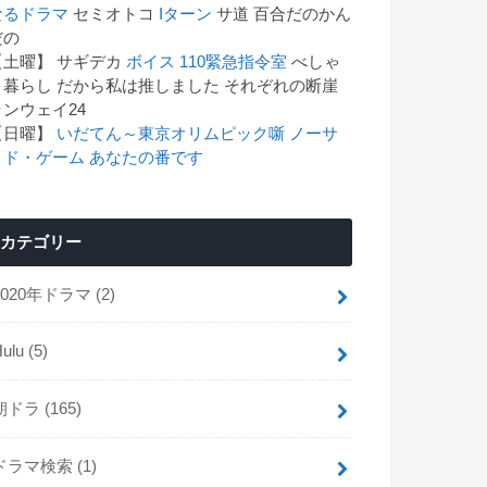
なるドラマ
セミオトコ
Iターン
サ道 百合だのかん
゙の
【土曜】 サギデカ
ボイス 110緊急指令室
べしゃ
り暮らし だから私は推しました それぞれの断崖
ランウェイ24
【日曜】
いだてん～東京オリムピック噺
ノーサ
イド・ゲーム
あなたの番です
カテゴリー
2020年ドラマ
(2)
Hulu
(5)
朝ドラ
(165)
ドラマ検索
(1)