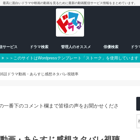
最高に面白いドラマや映画の動画を見るために最新の動画配信サービス情報をまとめています。
配信サービス
ドラマ検索
管理人のオススメ
俳優検索
ドラ
＞＞このサイトはWordpressテンプレート「ストーク」を使用しています
放送中ドラマ
50音別検索
番組一覧表
曜日検索
男優
女優
朝ドラ
日曜日
月曜日
火曜日
水曜日
木曜日
金曜日
土曜日
スペシャル
第6話ドラマ動画・あらすじ感想ネタバレ視聴率
の一番下のコメント欄まで皆様の声をお聞かせくださ
マ動画・あらすじ感想ネタバレ視聴