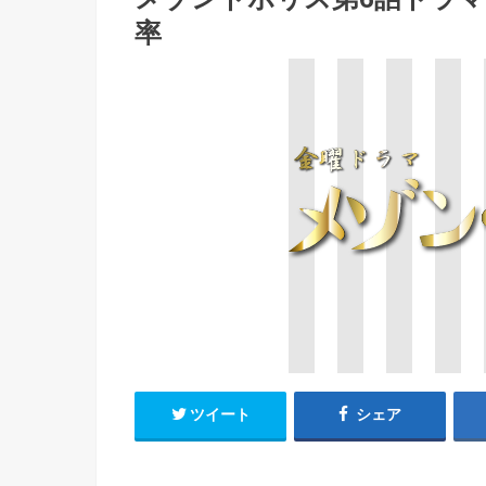
率
ツイート
シェア