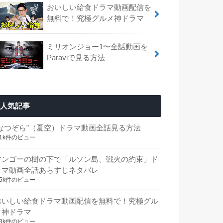
おいしい給食ドラマ動画配信を
無料で！究極グルメ神ドラマ
ミリオンジョー1〜全話動画を
Paraviで見る方法
人気記事
“なつぞら”（夏空）ドラマ動画全話見る方法
.1k件のビュー
マンゴーの樹の下で「ルソン島、戦火の約束」ド
ラマ動画全話あらすじネタバレ
.5k件のビュー
おいしい給食ドラマ動画配信を無料で！究極グル
メ神ドラマ
.3k件のビュー