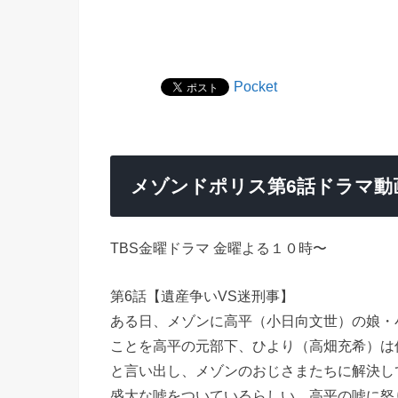
Pocket
メゾンドポリス第6話ドラマ動
TBS金曜ドラマ 金曜よる１０時〜
第6話【遺産争いVS迷刑事】
ある日、メゾンに高平（小日向文世）の娘・
ことを高平の元部下、ひより（高畑充希）は
と言い出し、メゾンのおじさまたちに解決し
盛大な嘘をついているらしい。高平の嘘に怒