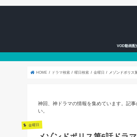
VOD動画
U-NEXT
Hulu
HOME
ドラマ検索
曜日検索
金曜日
メゾンドポリス
神回、神ドラマの情報を集めています。記事
い。
金曜日
メゾンドポリス第6話ドラ