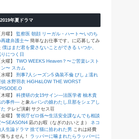
2019年夏ドラマ
【月曜】
監察医 朝顔
リーガル・ハート〜いのち
の再建弁護士〜
簡単なお仕事です。に応募してみ
た
僕はまだ君を愛さないことができる
いつか、
眠りにつく日
【火曜】
TWO WEEKS
Heaven？〜ご苦楽レスト
ラン〜
スカム
【水曜】
刑事7人シーズン5
偽装不倫
びしょ濡れ
探偵 水野羽衣
HiGH&LOW THE WORST
PISODE.O
【木曜】
科捜研の女19
サイン―法医学者 柚木貴
志の事件―
と象
ルパンの娘
わたし旦那をシェアし
てた
テレビ演劇 サクセス荘
【金曜】
警視庁ゼロ係〜生活安全課なんでも相談
〜SEASON4
凪のお暇（なぎのおいとま）
ネコ
的人生論ドラマ 捨て猫に拾われた男
これは経費
で落ちません！
ラッパーに噛まれたらラッパーに