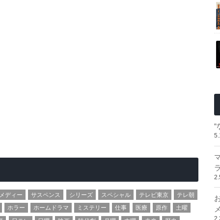
5
2
メディー
サスペンス
シリーズ
スペシャル
テレビ東京
テレ朝
ホラー
ホームドラマ
ミステリー
仕事
医療
原作
土曜
2