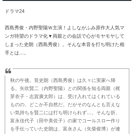
ドラマ24
西島秀俊・内野聖陽Ｗ主演！よしながふみ原作大人気マ
ンガ待望のドラマ化▼両親との会話で心がモヤモヤして
しまった史朗（西島秀俊）。そんな本音を打ち明けた相
手とは…。
秋の午後。筧史朗（西島秀俊）は久々に実家へ帰
る。矢吹賢二（内野聖陽）との関係を知る両親（梶
芽衣子・志賀廣太郎）は、受け入れてはくれている
ものの、どこか不自然だ。だがそのなんとも言えな
い気持ちを賢二には打ち明けられず…。そんな折、
富永佳代子（田中美佐子）の家でコールスロー作り
を手伝っていた史朗は、富永さん（矢柴俊博）が連