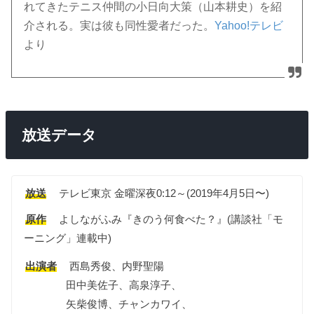
れてきたテニス仲間の小日向大策（山本耕史）を紹
介される。実は彼も同性愛者だった。
Yahoo!テレビ
より
放送データ
放送
テレビ東京 金曜深夜0:12～(2019年4月5日〜)
原作
よしながふみ『きのう何食べた？』(講談社「モ
ーニング」連載中)
出演者
西島秀俊、内野聖陽
田中美佐子、高泉淳子、
矢柴俊博、チャンカワイ、