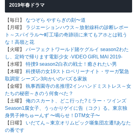
2019年春ドラマ
【毎日】
なつぞら
やすらぎの刻〜道
【月曜】
ラジエーションハウス～放射線科の診断レポー
ト～
スパイラル〜町工場の奇跡
頭に来てもアホとは戦う
な！
高嶺と花
【火曜】
パーフェクトワールド
賭ケグルイ season2
わた
し、定時で帰ります
電影少女 -VIDEO GIRL MAI 2019-
【水曜】
特捜9 season2
白衣の戦士！
癒されたい男
【木曜】
科捜研の女19
ストロベリーナイト・サーガ
緊急
取調室 シーズン3
向かいのバズる家族
【金曜】
執事西園寺の名推理2
インハンド
ミストレス～女
たちの秘密～
きのう何食べた？
【土曜】
俺のスカート、どこ行った?
ミラー・ツインズ
Season1
腐女子、うっかりゲイに告（コク）る。
東京独
身男子
神ちゅーんず 〜鳴らせ！DTM女子〜
【日曜】
いだてん～東京オリムピック噺
集団左遷!!
あなた
の番です