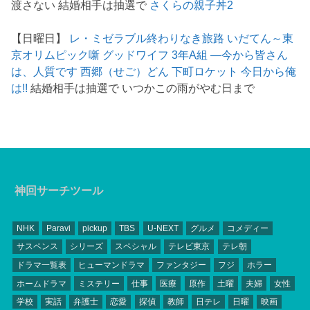
渡さない 結婚相手は抽選で
さくらの親子丼2
【日曜日】
レ・ミゼラブル終わりなき旅路
いだてん～東
京オリムピック噺
グッドワイフ
3年A組 ―今から皆さん
は、人質です
西郷（せご）どん
下町ロケット
今日から俺
は!!
結婚相手は抽選で いつかこの雨がやむ日まで
神回サーチツール
NHK
Paravi
pickup
TBS
U-NEXT
グルメ
コメディー
サスペンス
シリーズ
スペシャル
テレビ東京
テレ朝
ドラマ一覧表
ヒューマンドラマ
ファンタジー
フジ
ホラー
ホームドラマ
ミステリー
仕事
医療
原作
土曜
夫婦
女性
学校
実話
弁護士
恋愛
探偵
教師
日テレ
日曜
映画