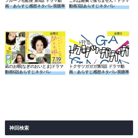
フルーツ宅配便 第9話 ドラマ動
これは経費で落ちません！ドラマ
画・あらすじ感想ネタバレ視聴率
動画3話あらすじネタバレ
金曜日
金曜日
凪のお暇(なぎのおいとま)ドラマ
トクサツガガガ第5話 ドラマ動
動画6話あらすじネタバレ
画・あらすじ感想ネタバレ視聴率
神回検索