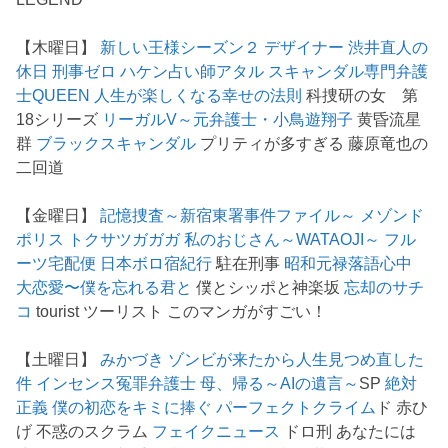
【木曜日】
新しい王様シーズン２
デザイナー 渋井直人の
休日
刑事ゼロ
ハケン占い師アタル
スキャンダル専門弁護
士QUEEN
人生が楽しくなる幸せの法則
科捜研の女 第
18シリーズ
リーガルV～元弁護士・小鳥遊翔子
黄昏流星
群
ブラックスキャンダル
プリティが多すぎる 藤原竜也の
二回道
【金曜日】
記憶捜査～新宿東署事件ファイル～
メゾンド
ポリス
トクサツガガガ
私のおじさん～WATAOJI～
フル
ーツ宅配便
日本ボロ宿紀行
駐在刑事
昭和元禄落語心中
大恋愛〜僕を忘れる君と
僕とシッポと神楽坂
忘却のサチ
コ
tourist ツーリスト このマンガがすごい！
【土曜日】
みかづき
ゾンビが来たから人生見つめ直した
件
インセンス冤罪弁護士
母、帰る～AIの遺言～
SP
絶対
正義
僕の初恋をキミに捧ぐ
パーフェクトクライム
ド 赤ひ
げ 不惑のスクラム
フェイクニュース
ドロ刑 あなたには