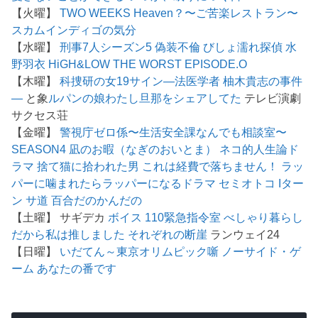
【火曜】
TWO WEEKS
Heaven？〜ご苦楽レストラン〜
スカム
インディゴの気分
【水曜】
刑事7人シーズン5
偽装不倫
びしょ濡れ探偵 水
野羽衣
HiGH&LOW THE WORST EPISODE.O
【木曜】
科捜研の女19
サイン―法医学者 柚木貴志の事件
―
と象
ルパンの娘
わたし旦那をシェアしてた
テレビ演劇
サクセス荘
【金曜】
警視庁ゼロ係〜生活安全課なんでも相談室〜
SEASON4
凪のお暇（なぎのおいとま）
ネコ的人生論ド
ラマ 捨て猫に拾われた男
これは経費で落ちません！
ラッ
パーに噛まれたらラッパーになるドラマ
セミオトコ
Iター
ン
サ道
百合だのかんだの
【土曜】 サギデカ
ボイス 110緊急指令室
べしゃり暮らし
だから私は推しました
それぞれの断崖
ランウェイ24
【日曜】
いだてん～東京オリムピック噺
ノーサイド・ゲ
ーム
あなたの番です