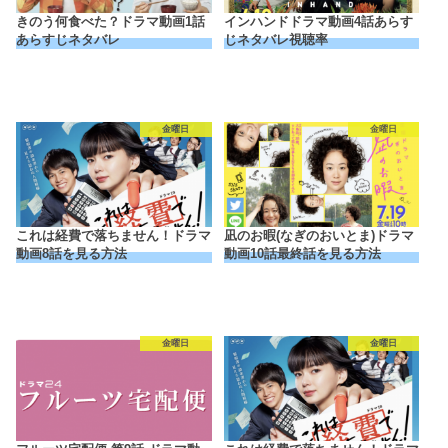
きのう何食べた？ドラマ動画1話
インハンドドラマ動画4話あらす
あらすじネタバレ
じネタバレ視聴率
金曜日
金曜日
これは経費で落ちません！ドラマ
凪のお暇(なぎのおいとま)ドラマ
動画8話を見る方法
動画10話最終話を見る方法
金曜日
金曜日