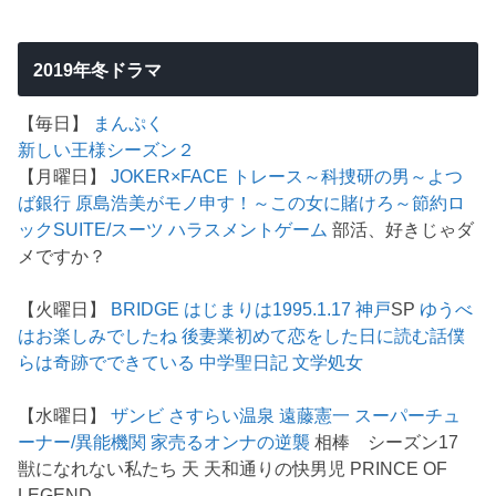
2019年冬ドラマ
【毎日】
まんぷく
新しい王様シーズン２
【月曜日】
JOKER×FACE
トレース～科捜研の男～
よつ
ば銀行 原島浩美がモノ申す！～この女に賭けろ～
節約ロ
ック
SUITE/スーツ
ハラスメントゲーム
部活、好きじゃダ
メですか？
【火曜日】
BRIDGE はじまりは1995.1.17 神戸
SP
ゆうべ
はお楽しみでしたね
後妻業
初めて恋をした日に読む話
僕
らは奇跡でできている
中学聖日記
文学処女
【水曜日】
ザンビ
さすらい温泉 遠藤憲一
スーパーチュ
ーナー/異能機関
家売るオンナの逆襲
相棒 シーズン17
獣になれない私たち 天 天和通りの快男児 PRINCE OF
LEGEND