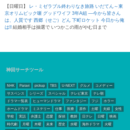
【日曜日】
レ・ミゼラブル終わりなき旅路
いだてん～東
京オリムピック噺
グッドワイフ
3年A組 ―今から皆さん
は、人質です
西郷（せご）どん
下町ロケット
今日から俺
は!!
結婚相手は抽選で いつかこの雨がやむ日まで
神回サーチツール
NHK
Paravi
pickup
TBS
U-NEXT
グルメ
コメディー
サスペンス
シリーズ
スペシャル
テレビ東京
テレ朝
ドラマ一覧表
ヒューマンドラマ
ファンタジー
フジ
ホラー
ホームドラマ
ミステリー
仕事
医療
原作
土曜
夫婦
女性
学校
実話
弁護士
恋愛
探偵
教師
日テレ
日曜
映画
時代劇
月曜
木曜
未来
歴史
水曜
海外ドラマ
火曜