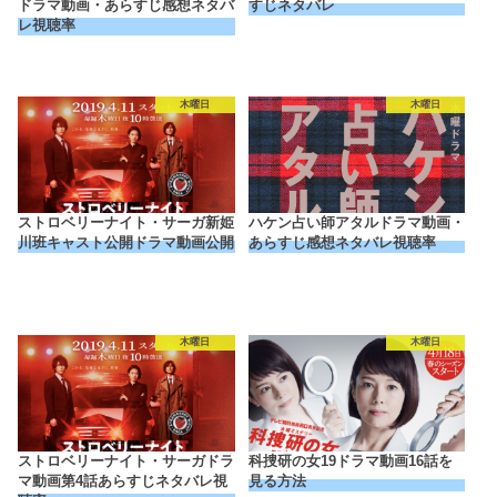
ドラマ動画・あらすじ感想ネタバ
すじネタバレ
レ視聴率
木曜日
木曜日
ストロベリーナイト・サーガ新姫
ハケン占い師アタルドラマ動画・
川班キャスト公開ドラマ動画公開
あらすじ感想ネタバレ視聴率
木曜日
木曜日
ストロベリーナイト・サーガドラ
科捜研の女19ドラマ動画16話を
マ動画第4話あらすじネタバレ視
見る方法