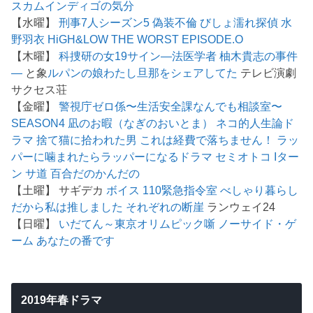
スカム
インディゴの気分
【水曜】
刑事7人シーズン5
偽装不倫
びしょ濡れ探偵 水
野羽衣
HiGH&LOW THE WORST EPISODE.O
【木曜】
科捜研の女19
サイン―法医学者 柚木貴志の事件
―
と象
ルパンの娘
わたし旦那をシェアしてた
テレビ演劇
サクセス荘
【金曜】
警視庁ゼロ係〜生活安全課なんでも相談室〜
SEASON4
凪のお暇（なぎのおいとま）
ネコ的人生論ド
ラマ 捨て猫に拾われた男
これは経費で落ちません！
ラッ
パーに噛まれたらラッパーになるドラマ
セミオトコ
Iター
ン
サ道
百合だのかんだの
【土曜】 サギデカ
ボイス 110緊急指令室
べしゃり暮らし
だから私は推しました
それぞれの断崖
ランウェイ24
【日曜】
いだてん～東京オリムピック噺
ノーサイド・ゲ
ーム
あなたの番です
2019年春ドラマ