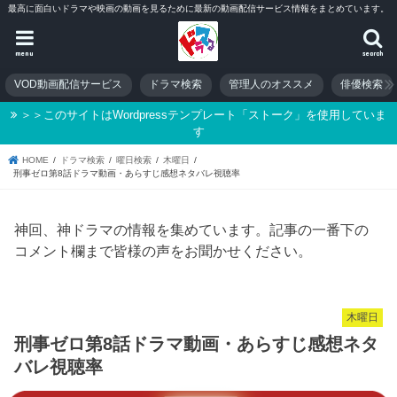
最高に面白いドラマや映画の動画を見るために最新の動画配信サービス情報をまとめています。
menu
search
VOD動画配信サービス
ドラマ検索
管理人のオススメ
俳優検索
＞＞このサイトはWordpressテンプレート「ストーク」を使用していま
す
HOME
ドラマ検索
曜日検索
木曜日
刑事ゼロ第8話ドラマ動画・あらすじ感想ネタバレ視聴率
神回、神ドラマの情報を集めています。記事の一番下の
コメント欄まで皆様の声をお聞かせください。
木曜日
刑事ゼロ第8話ドラマ動画・あらすじ感想ネタ
バレ視聴率