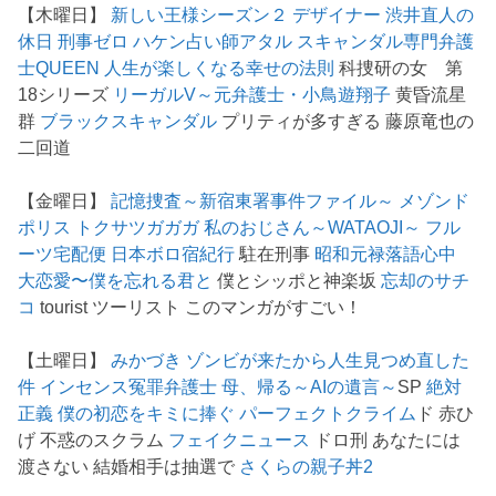
【木曜日】
新しい王様シーズン２
デザイナー 渋井直人の
休日
刑事ゼロ
ハケン占い師アタル
スキャンダル専門弁護
士QUEEN
人生が楽しくなる幸せの法則
科捜研の女 第
18シリーズ
リーガルV～元弁護士・小鳥遊翔子
黄昏流星
群
ブラックスキャンダル
プリティが多すぎる 藤原竜也の
二回道
【金曜日】
記憶捜査～新宿東署事件ファイル～
メゾンド
ポリス
トクサツガガガ
私のおじさん～WATAOJI～
フル
ーツ宅配便
日本ボロ宿紀行
駐在刑事
昭和元禄落語心中
大恋愛〜僕を忘れる君と
僕とシッポと神楽坂
忘却のサチ
コ
tourist ツーリスト このマンガがすごい！
【土曜日】
みかづき
ゾンビが来たから人生見つめ直した
件
インセンス冤罪弁護士
母、帰る～AIの遺言～
SP
絶対
正義
僕の初恋をキミに捧ぐ
パーフェクトクライム
ド 赤ひ
げ 不惑のスクラム
フェイクニュース
ドロ刑 あなたには
渡さない 結婚相手は抽選で
さくらの親子丼2