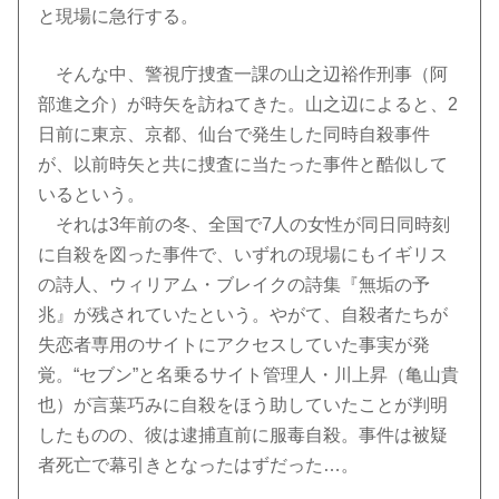
と現場に急行する。
そんな中、警視庁捜査一課の山之辺裕作刑事（阿
部進之介）が時矢を訪ねてきた。山之辺によると、2
日前に東京、京都、仙台で発生した同時自殺事件
が、以前時矢と共に捜査に当たった事件と酷似して
いるという。
それは3年前の冬、全国で7人の女性が同日同時刻
に自殺を図った事件で、いずれの現場にもイギリス
の詩人、ウィリアム・ブレイクの詩集『無垢の予
兆』が残されていたという。やがて、自殺者たちが
失恋者専用のサイトにアクセスしていた事実が発
覚。“セブン”と名乗るサイト管理人・川上昇（亀山貴
也）が言葉巧みに自殺をほう助していたことが判明
したものの、彼は逮捕直前に服毒自殺。事件は被疑
者死亡で幕引きとなったはずだった…。