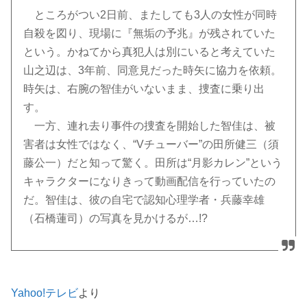
ところがつい2日前、またしても3人の女性が同時
自殺を図り、現場に『無垢の予兆』が残されていた
という。かねてから真犯人は別にいると考えていた
山之辺は、3年前、同意見だった時矢に協力を依頼。
時矢は、右腕の智佳がいないまま、捜査に乗り出
す。
一方、連れ去り事件の捜査を開始した智佳は、被
害者は女性ではなく、“Vチューバー”の田所健三（須
藤公一）だと知って驚く。田所は“月影カレン”という
キャラクターになりきって動画配信を行っていたの
だ。智佳は、彼の自宅で認知心理学者・兵藤幸雄
（石橋蓮司）の写真を見かけるが…!?
Yahoo!テレビ
より