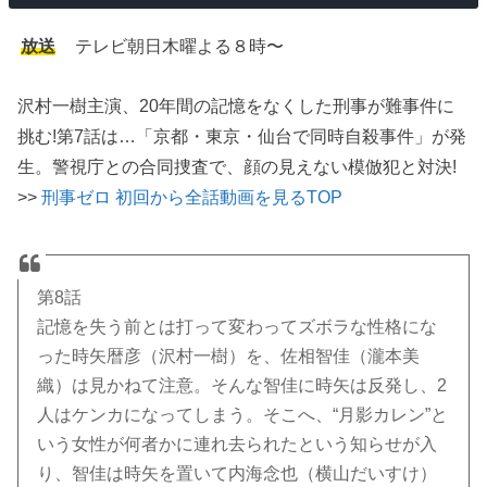
放送
テレビ朝日木曜よる８時〜
沢村一樹主演、20年間の記憶をなくした刑事が難事件に
挑む!第7話は…「京都・東京・仙台で同時自殺事件」が発
生。警視庁との合同捜査で、顔の見えない模倣犯と対決!
>>
刑事ゼロ 初回から全話動画を見るTOP
第8話
記憶を失う前とは打って変わってズボラな性格にな
った時矢暦彦（沢村一樹）を、佐相智佳（瀧本美
織）は見かねて注意。そんな智佳に時矢は反発し、2
人はケンカになってしまう。そこへ、“月影カレン”と
いう女性が何者かに連れ去られたという知らせが入
り、智佳は時矢を置いて内海念也（横山だいすけ）