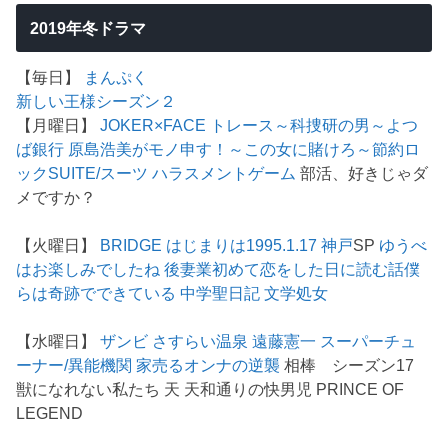
2019年冬ドラマ
【毎日】
まんぷく
新しい王様シーズン２
【月曜日】
JOKER×FACE
トレース～科捜研の男～
よつ
ば銀行 原島浩美がモノ申す！～この女に賭けろ～
節約ロ
ック
SUITE/スーツ
ハラスメントゲーム
部活、好きじゃダ
メですか？
【火曜日】
BRIDGE はじまりは1995.1.17 神戸
SP
ゆうべ
はお楽しみでしたね
後妻業
初めて恋をした日に読む話
僕
らは奇跡でできている
中学聖日記
文学処女
【水曜日】
ザンビ
さすらい温泉 遠藤憲一
スーパーチュ
ーナー/異能機関
家売るオンナの逆襲
相棒 シーズン17
獣になれない私たち 天 天和通りの快男児 PRINCE OF
LEGEND