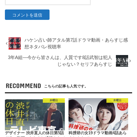
ハケン占い師アタル第7話ドラマ動画・あらすじ感
想ネタバレ視聴率
3年A組―今から皆さんは、人質です8話武智は犯人
じゃない？セリフあらすじ
RECOMMEND
こちらの記事も人気です。
木曜日
木曜日
デザイナー 渋井直人の休日第5話
科捜研の女19ドラマ動画4話あら