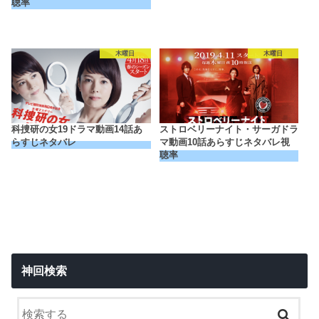
聴率
木曜日
木曜日
科捜研の女19ドラマ動画14話あ
ストロベリーナイト・サーガドラ
らすじネタバレ
マ動画10話あらすじネタバレ視
聴率
神回検索