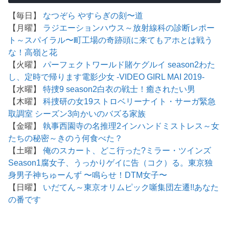
【毎日】
なつぞら
やすらぎの刻〜道
【月曜】
ラジエーションハウス～放射線科の診断レポー
ト～
スパイラル〜町工場の奇跡
頭に来てもアホとは戦う
な！
高嶺と花
【火曜】
パーフェクトワールド
賭ケグルイ season2
わた
し、定時で帰ります
電影少女 -VIDEO GIRL MAI 2019-
【水曜】
特捜9 season2
白衣の戦士！
癒されたい男
【木曜】
科捜研の女19
ストロベリーナイト・サーガ
緊急
取調室 シーズン3
向かいのバズる家族
【金曜】
執事西園寺の名推理2
インハンド
ミストレス～女
たちの秘密～
きのう何食べた？
【土曜】
俺のスカート、どこ行った?
ミラー・ツインズ
Season1
腐女子、うっかりゲイに告（コク）る。
東京独
身男子
神ちゅーんず 〜鳴らせ！DTM女子〜
【日曜】
いだてん～東京オリムピック噺
集団左遷!!
あなた
の番です