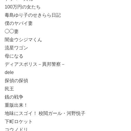
100万円の女たち
毒島ゆり子のせきらら日記
僕のヤバイ妻
◯◯妻
闇金ウシジマくん
流星ワゴン
母になる
ディアスポリス－異邦警察－
dele
探偵の探偵
民王
銭の戦争
重版出来！
地味にスゴイ！ 校閲ガール・河野悦子
下町ロケット
コウノドリ