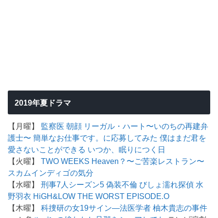
2019年夏ドラマ
【月曜】
監察医 朝顔
リーガル・ハート〜いのちの再建弁
護士〜
簡単なお仕事です。に応募してみた
僕はまだ君を
愛さないことができる
いつか、眠りにつく日
【火曜】
TWO WEEKS
Heaven？〜ご苦楽レストラン〜
スカム
インディゴの気分
【水曜】
刑事7人シーズン5
偽装不倫
びしょ濡れ探偵 水
野羽衣
HiGH&LOW THE WORST EPISODE.O
【木曜】
科捜研の女19
サイン―法医学者 柚木貴志の事件