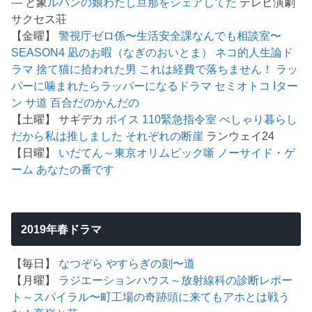
―
と象
ルパンの娘
わたし旦那をシェアしてた
テレビ演劇
サクセス荘
【金曜】
警視庁ゼロ係〜生活安全課なんでも相談室〜
SEASON4
凪のお暇（なぎのおいとま）
ネコ的人生論ド
ラマ 捨て猫に拾われた男
これは経費で落ちません！
ラッ
パーに噛まれたらラッパーになるドラマ
セミオトコ
Iター
ン
サ道
百合だのかんだの
【土曜】 サギデカ
ボイス 110緊急指令室
べしゃり暮らし
だから私は推しました
それぞれの断崖
ランウェイ24
【日曜】
いだてん～東京オリムピック噺
ノーサイド・ゲ
ーム
あなたの番です
2019年春ドラマ
【毎日】
なつぞら
やすらぎの刻〜道
【月曜】
ラジエーションハウス～放射線科の診断レポー
ト～
スパイラル〜町工場の奇跡
頭に来てもアホとは戦う