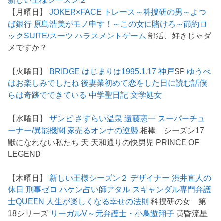
新しい王様シーズン２
【月曜日】
JOKER×FACE
トレース～科捜研の男～
よつ
ば銀行 原島浩美がモノ申す！～この女に賭けろ～
節約ロ
ック
SUITE/スーツ
ハラスメントゲーム
部活、好きじゃダ
メですか？
【火曜日】
BRIDGE はじまりは1995.1.17 神戸
SP
ゆうべ
はお楽しみでしたね
後妻業
初めて恋をした日に読む話
僕
らは奇跡でできている
中学聖日記
文学処女
【水曜日】
ザンビ
さすらい温泉 遠藤憲一
スーパーチュ
ーナー/異能機関
家売るオンナの逆襲
相棒 シーズン17
獣になれない私たち 天 天和通りの快男児 PRINCE OF
LEGEND
【木曜日】
新しい王様シーズン２
デザイナー 渋井直人の
休日
刑事ゼロ
ハケン占い師アタル
スキャンダル専門弁護
士QUEEN
人生が楽しくなる幸せの法則
科捜研の女 第
18シリーズ
リーガルV～元弁護士・小鳥遊翔子
黄昏流星