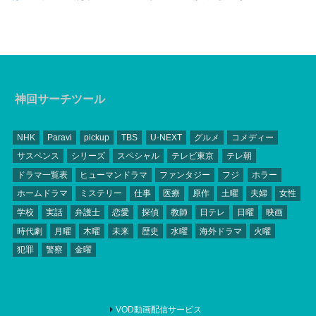
神回サーチツール
NHK
Paravi
pickup
TBS
U-NEXT
グルメ
コメディー
サスペンス
シリーズ
スペシャル
テレビ東京
テレ朝
ドラマ一覧表
ヒューマンドラマ
ファンタジー
フジ
ホラー
ホームドラマ
ミステリー
仕事
医療
原作
土曜
夫婦
女性
学校
実話
弁護士
恋愛
探偵
教師
日テレ
日曜
映画
時代劇
月曜
木曜
未来
歴史
水曜
海外ドラマ
火曜
犯罪
警察
金曜
VOD動画配信サービス