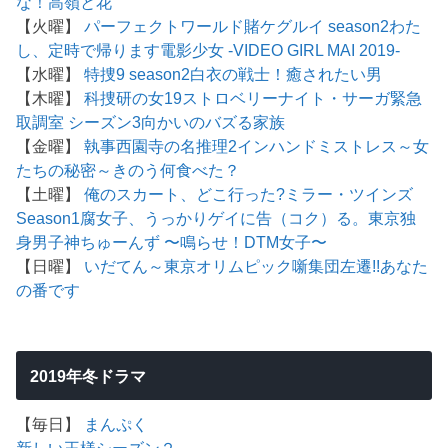
な！
高嶺と花
【火曜】
パーフェクトワールド
賭ケグルイ season2
わた
し、定時で帰ります
電影少女 -VIDEO GIRL MAI 2019-
【水曜】
特捜9 season2
白衣の戦士！
癒されたい男
【木曜】
科捜研の女19
ストロベリーナイト・サーガ
緊急
取調室 シーズン3
向かいのバズる家族
【金曜】
執事西園寺の名推理2
インハンド
ミストレス～女
たちの秘密～
きのう何食べた？
【土曜】
俺のスカート、どこ行った?
ミラー・ツインズ
Season1
腐女子、うっかりゲイに告（コク）る。
東京独
身男子
神ちゅーんず 〜鳴らせ！DTM女子〜
【日曜】
いだてん～東京オリムピック噺
集団左遷!!
あなた
の番です
2019年冬ドラマ
【毎日】
まんぷく