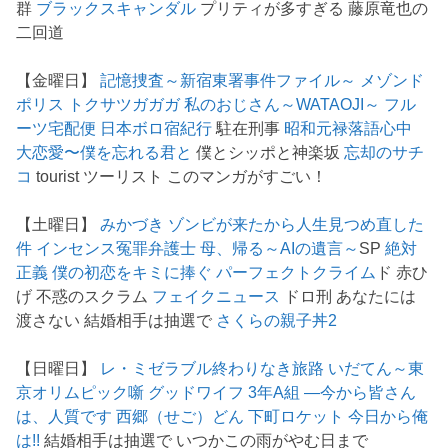
群
ブラックスキャンダル
プリティが多すぎる 藤原竜也の
二回道
【金曜日】
記憶捜査～新宿東署事件ファイル～
メゾンド
ポリス
トクサツガガガ
私のおじさん～WATAOJI～
フル
ーツ宅配便
日本ボロ宿紀行
駐在刑事
昭和元禄落語心中
大恋愛〜僕を忘れる君と
僕とシッポと神楽坂
忘却のサチ
コ
tourist ツーリスト このマンガがすごい！
【土曜日】
みかづき
ゾンビが来たから人生見つめ直した
件
インセンス冤罪弁護士
母、帰る～AIの遺言～
SP
絶対
正義
僕の初恋をキミに捧ぐ
パーフェクトクライム
ド 赤ひ
げ 不惑のスクラム
フェイクニュース
ドロ刑 あなたには
渡さない 結婚相手は抽選で
さくらの親子丼2
【日曜日】
レ・ミゼラブル終わりなき旅路
いだてん～東
京オリムピック噺
グッドワイフ
3年A組 ―今から皆さん
は、人質です
西郷（せご）どん
下町ロケット
今日から俺
は!!
結婚相手は抽選で いつかこの雨がやむ日まで