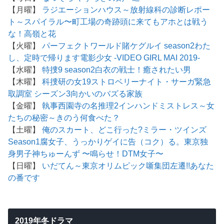
【月曜】
ラジエーションハウス～放射線科の診断レポー
ト～
スパイラル〜町工場の奇跡
頭に来てもアホとは戦う
な！
高嶺と花
【火曜】
パーフェクトワールド
賭ケグルイ season2
わた
し、定時で帰ります
電影少女 -VIDEO GIRL MAI 2019-
【水曜】
特捜9 season2
白衣の戦士！
癒されたい男
【木曜】
科捜研の女19
ストロベリーナイト・サーガ
緊急
取調室 シーズン3
向かいのバズる家族
【金曜】
執事西園寺の名推理2
インハンド
ミストレス～女
たちの秘密～
きのう何食べた？
【土曜】
俺のスカート、どこ行った?
ミラー・ツインズ
Season1
腐女子、うっかりゲイに告（コク）る。
東京独
身男子
神ちゅーんず 〜鳴らせ！DTM女子〜
【日曜】
いだてん～東京オリムピック噺
集団左遷!!
あなた
の番です
2019年冬ドラマ