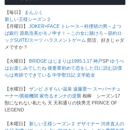
【毎日】
まんぷく
新しい王様シーズン２
【月曜日】
JOKER×FACE
トレース～科捜研の男～
よつ
ば銀行 原島浩美がモノ申す！～この女に賭けろ～
節約ロ
ック
SUITE/スーツ
ハラスメントゲーム
部活、好きじゃダ
メですか？
【火曜日】
BRIDGE はじまりは1995.1.17 神戸
SP
ゆうべ
はお楽しみでしたね
後妻業
初めて恋をした日に読む話
僕
らは奇跡でできている
中学聖日記
文学処女
【水曜日】
ザンビ
さすらい温泉 遠藤憲一
スーパーチュ
ーナー/異能機関
家売るオンナの逆襲
相棒 シーズン17
獣になれない私たち 天 天和通りの快男児 PRINCE OF
LEGEND
【木曜日】
新しい王様シーズン２
デザイナー 渋井直人の