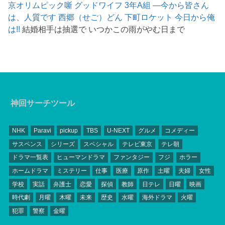
京オリムピック噺
グッドワイフ
3年A組 ―今から皆さん
は、人質です
西郷（せご）どん
下町ロケット
今日から俺
は!!
結婚相手は抽選で いつかこの雨がやむ日まで
神回サーチツール
NHK
Paravi
pickup
TBS
U-NEXT
グルメ
コメディー
サスペンス
シリーズ
スペシャル
テレビ東京
テレ朝
ドラマ一覧表
ヒューマンドラマ
ファンタジー
フジ
ホラー
ホームドラマ
ミステリー
仕事
医療
原作
土曜
夫婦
女性
学校
実話
弁護士
恋愛
探偵
教師
日テレ
日曜
映画
時代劇
月曜
木曜
未来
歴史
水曜
海外ドラマ
火曜
犯罪
警察
金曜