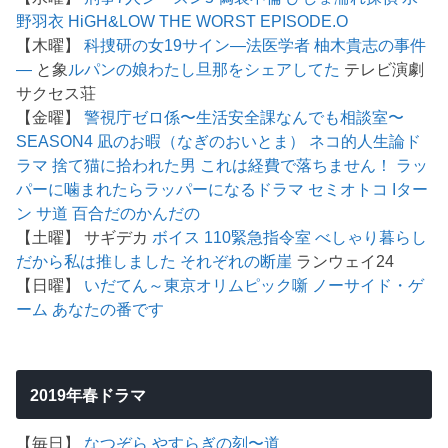
野羽衣
HiGH&LOW THE WORST EPISODE.O
【木曜】
科捜研の女19
サイン―法医学者 柚木貴志の事件
―
と象
ルパンの娘
わたし旦那をシェアしてた
テレビ演劇
サクセス荘
【金曜】
警視庁ゼロ係〜生活安全課なんでも相談室〜
SEASON4
凪のお暇（なぎのおいとま）
ネコ的人生論ド
ラマ 捨て猫に拾われた男
これは経費で落ちません！
ラッ
パーに噛まれたらラッパーになるドラマ
セミオトコ
Iター
ン
サ道
百合だのかんだの
【土曜】 サギデカ
ボイス 110緊急指令室
べしゃり暮らし
だから私は推しました
それぞれの断崖
ランウェイ24
【日曜】
いだてん～東京オリムピック噺
ノーサイド・ゲ
ーム
あなたの番です
2019年春ドラマ
【毎日】
なつぞら
やすらぎの刻〜道