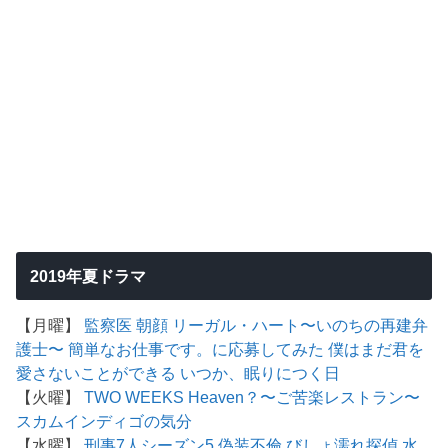
2019年夏ドラマ
【月曜】
監察医 朝顔
リーガル・ハート〜いのちの再建弁
護士〜
簡単なお仕事です。に応募してみた
僕はまだ君を
愛さないことができる
いつか、眠りにつく日
【火曜】
TWO WEEKS
Heaven？〜ご苦楽レストラン〜
スカム
インディゴの気分
【水曜】
刑事7人シーズン5
偽装不倫
びしょ濡れ探偵 水