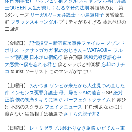
休日
刑事ゼロ
ハケン占い師アタル
スキャンダル専門弁護
士QUEEN
人生が楽しくなる幸せの法則
科捜研の女 第
18シリーズ
リーガルV～元弁護士・小鳥遊翔子
黄昏流星
群
ブラックスキャンダル
プリティが多すぎる 藤原竜也の
二回道
【金曜日】
記憶捜査～新宿東署事件ファイル～
メゾンド
ポリス
トクサツガガガ
私のおじさん～WATAOJI～
フル
ーツ宅配便
日本ボロ宿紀行
駐在刑事
昭和元禄落語心中
大恋愛〜僕を忘れる君と
僕とシッポと神楽坂
忘却のサチ
コ
tourist ツーリスト このマンガがすごい！
【土曜日】
みかづき
ゾンビが来たから人生見つめ直した
件
インセンス冤罪弁護士
母、帰る～AIの遺言～
SP
絶対
正義
僕の初恋をキミに捧ぐ
パーフェクトクライム
ド 赤ひ
げ 不惑のスクラム
フェイクニュース
ドロ刑 あなたには
渡さない 結婚相手は抽選で
さくらの親子丼2
【日曜日】
レ・ミゼラブル終わりなき旅路
いだてん～東