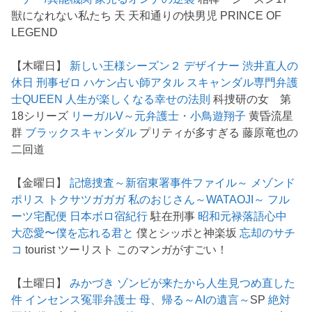
獣になれない私たち 天 天和通りの快男児 PRINCE OF
LEGEND
【木曜日】
新しい王様シーズン２
デザイナー 渋井直人の
休日
刑事ゼロ
ハケン占い師アタル
スキャンダル専門弁護
士QUEEN
人生が楽しくなる幸せの法則
科捜研の女 第
18シリーズ
リーガルV～元弁護士・小鳥遊翔子
黄昏流星
群
ブラックスキャンダル
プリティが多すぎる 藤原竜也の
二回道
【金曜日】
記憶捜査～新宿東署事件ファイル～
メゾンド
ポリス
トクサツガガガ
私のおじさん～WATAOJI～
フル
ーツ宅配便
日本ボロ宿紀行
駐在刑事
昭和元禄落語心中
大恋愛〜僕を忘れる君と
僕とシッポと神楽坂
忘却のサチ
コ
tourist ツーリスト このマンガがすごい！
【土曜日】
みかづき
ゾンビが来たから人生見つめ直した
件
インセンス冤罪弁護士
母、帰る～AIの遺言～
SP
絶対