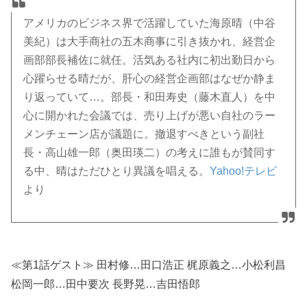
アメリカのビジネス界で活躍していた海原晴（中谷
美紀）は大手商社の五木商事に引き抜かれ、経営企
画部部長補佐に就任。活気ある社内に初出勤日から
心躍らせる晴だが、肝心の経営企画部はなぜか静ま
り返っていて…。部長・和田寿史（藤木直人）を中
心に開かれた会議では、売り上げが悪い自社のラー
メンチェーン店が議題に。撤退すべきという副社
長・高山雄一郎（奥田瑛二）の考えに誰もが賛同す
る中、晴はただひとり異議を唱える。
Yahoo!テレビ
より
≪第1話ゲスト≫ 田村修…田口浩正 梶原義之…小松利昌
松岡一郎…田中要次 長野晃…吉田悟郎