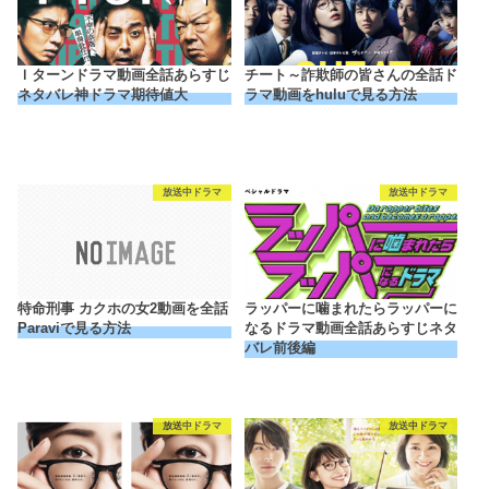
Ｉターンドラマ動画全話あらすじ
チート～詐欺師の皆さんの全話ド
ネタバレ神ドラマ期待値大
ラマ動画をhuluで見る方法
放送中ドラマ
放送中ドラマ
特命刑事 カクホの女2動画を全話
ラッパーに噛まれたらラッパーに
Paraviで見る方法
なるドラマ動画全話あらすじネタ
バレ前後編
放送中ドラマ
放送中ドラマ