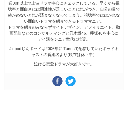
週30h以上地上波ドラマ中心にチェックしている。早くから視
聴率と面白さには関連性が乏しいことに気がつき、自分の目で
確かめないと気が済まなくなってしまう。視聴率でははかれな
い面白いドラマを紹介できるドラママニア。
ドラマを紹介のみならずサイトデザイン、アフィリエイト、動
画配信などのコンサルティングと乃木坂46、欅坂46を中心に
アイ活をシニア世代に推奨。
Jinpodじんポッドは2006年にiTunesで配信していたポッドキ
ャストの番組名より(現在は休止中）
泣ける恋愛ドラマが大好きです。