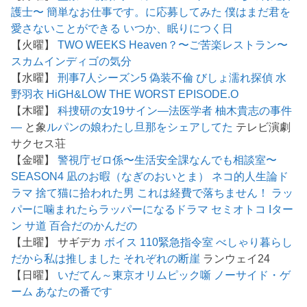
護士〜
簡単なお仕事です。に応募してみた
僕はまだ君を
愛さないことができる
いつか、眠りにつく日
【火曜】
TWO WEEKS
Heaven？〜ご苦楽レストラン〜
スカム
インディゴの気分
【水曜】
刑事7人シーズン5
偽装不倫
びしょ濡れ探偵 水
野羽衣
HiGH&LOW THE WORST EPISODE.O
【木曜】
科捜研の女19
サイン―法医学者 柚木貴志の事件
―
と象
ルパンの娘
わたし旦那をシェアしてた
テレビ演劇
サクセス荘
【金曜】
警視庁ゼロ係〜生活安全課なんでも相談室〜
SEASON4
凪のお暇（なぎのおいとま）
ネコ的人生論ド
ラマ 捨て猫に拾われた男
これは経費で落ちません！
ラッ
パーに噛まれたらラッパーになるドラマ
セミオトコ
Iター
ン
サ道
百合だのかんだの
【土曜】 サギデカ
ボイス 110緊急指令室
べしゃり暮らし
だから私は推しました
それぞれの断崖
ランウェイ24
【日曜】
いだてん～東京オリムピック噺
ノーサイド・ゲ
ーム
あなたの番です