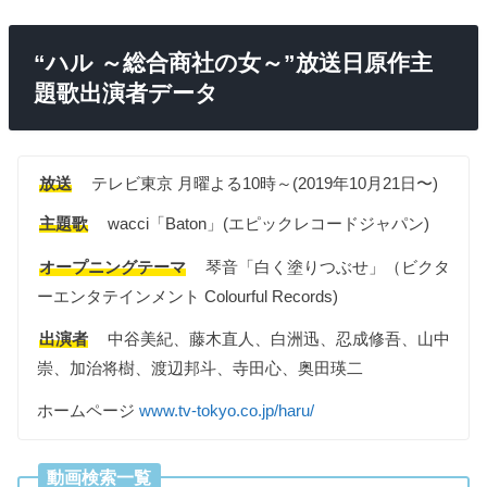
“ハル ～総合商社の女～”放送日原作主
題歌出演者データ
放送
テレビ東京 月曜よる10時～(2019年10月21日〜)
主題歌
wacci「Baton」(エピックレコードジャパン)
オープニングテーマ
琴音「白く塗りつぶせ」（ビクタ
ーエンタテインメント Colourful Records)
出演者
中谷美紀、藤木直人、白洲迅、忍成修吾、山中
崇、加治将樹、渡辺邦斗、寺田心、奥田瑛二
ホームページ
www.tv-tokyo.co.jp/haru/
動画検索一覧