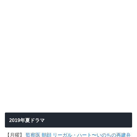
2019年夏ドラマ
【月曜】
監察医 朝顔
リーガル・ハート〜いのちの再建弁