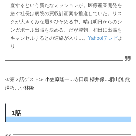
査するという新たなミッションが。医療産業開発を
急ぐ社長は病院の買収計画案を推進していた。リス
クが大きくみな眉をひそめる中、晴は明日からのシ
ンガポール出張を決める。だが翌朝、和田に出張を
キャンセルするとの連絡が入り…。
Yahoo!テレビ
よ
り
≪第２話ゲスト≫ 小笠原隆一…寺田農 櫻井保…桐山漣 熊
澤巧…小林隆
1話