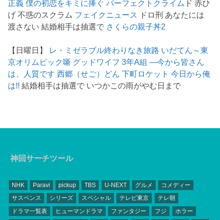
正義
僕の初恋をキミに捧ぐ
パーフェクトクライム
ド 赤ひ
げ 不惑のスクラム
フェイクニュース
ドロ刑 あなたには
渡さない 結婚相手は抽選で
さくらの親子丼2
【日曜日】
レ・ミゼラブル終わりなき旅路
いだてん～東
京オリムピック噺
グッドワイフ
3年A組 ―今から皆さん
は、人質です
西郷（せご）どん
下町ロケット
今日から俺
は!!
結婚相手は抽選で いつかこの雨がやむ日まで
神回サーチツール
NHK
Paravi
pickup
TBS
U-NEXT
グルメ
コメディー
サスペンス
シリーズ
スペシャル
テレビ東京
テレ朝
ドラマ一覧表
ヒューマンドラマ
ファンタジー
フジ
ホラー