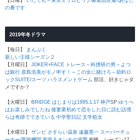
の番です
2019年冬ドラマ
【毎日】
まんぷく
新しい王様シーズン２
【月曜日】
JOKER×FACE
トレース～科捜研の男～
よつ
ば銀行 原島浩美がモノ申す！～この女に賭けろ～
節約ロ
ック
SUITE/スーツ
ハラスメントゲーム
部活、好きじゃダ
メですか？
【火曜日】
BRIDGE はじまりは1995.1.17 神戸
SP
ゆうべ
はお楽しみでしたね
後妻業
初めて恋をした日に読む話
僕
らは奇跡でできている
中学聖日記
文学処女
【水曜日】
ザンビ
さすらい温泉 遠藤憲一
スーパーチュ
ーナー/異能機関
家売るオンナの逆襲
相棒 シーズン17