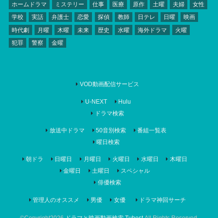
ホームドラマ
ミステリー
仕事
医療
原作
土曜
夫婦
女性
学校
実話
弁護士
恋愛
探偵
教師
日テレ
日曜
映画
時代劇
月曜
木曜
未来
歴史
水曜
海外ドラマ
火曜
犯罪
警察
金曜
VOD動画配信サービス
U-NEXT
Hulu
ドラマ検索
放送中ドラマ
50音別検索
番組一覧表
曜日検索
朝ドラ
日曜日
月曜日
火曜日
水曜日
木曜日
金曜日
土曜日
スペシャル
俳優検索
管理人のオススメ
男優
女優
ドラマ神回サーチ