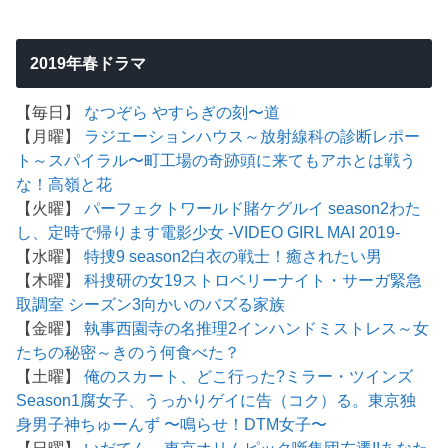
2019年春ドラマ
【毎日】
なつぞら
やすらぎの刻〜道
【月曜】
ラジエーションハウス～放射線科の診断レポー
ト～
スパイラル〜町工場の奇跡
頭に来てもアホとは戦う
な！
高嶺と花
【火曜】
パーフェクトワールド
賭ケグルイ season2
わた
し、定時で帰ります
電影少女 -VIDEO GIRL MAI 2019-
【水曜】
特捜9 season2
白衣の戦士！
癒されたい男
【木曜】
科捜研の女19
ストロベリーナイト・サーガ
緊急
取調室 シーズン3
向かいのバズる家族
【金曜】
執事西園寺の名推理2
インハンド
ミストレス～女
たちの秘密～
きのう何食べた？
【土曜】
俺のスカート、どこ行った?
ミラー・ツインズ
Season1
腐女子、うっかりゲイに告（コク）る。
東京独
身男子
神ちゅーんず 〜鳴らせ！DTM女子〜
【日曜】
いだてん～東京オリムピック噺
集団左遷!!
あなた