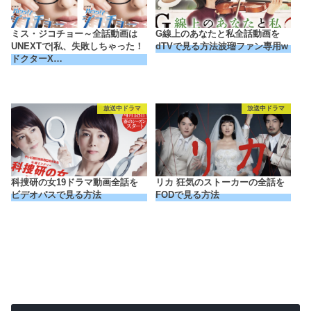
ミス・ジコチョー～全話動画は
G線上のあなたと私全話動画を
UNEXTで|私、失敗しちゃった！
dTVで見る方法波瑠ファン専用w
ドクターX…
放送中ドラマ
放送中ドラマ
科捜研の女19ドラマ動画全話を
リカ 狂気のストーカーの全話を
ビデオパスで見る方法
FODで見る方法