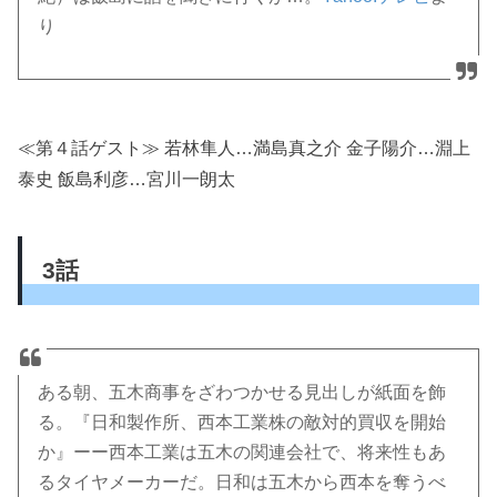
り
≪第４話ゲスト≫ 若林隼人…満島真之介 金子陽介…淵上
泰史 飯島利彦…宮川一朗太
3話
ある朝、五木商事をざわつかせる見出しが紙面を飾
る。『日和製作所、西本工業株の敵対的買収を開始
か』ーー西本工業は五木の関連会社で、将来性もあ
るタイヤメーカーだ。日和は五木から西本を奪うべ