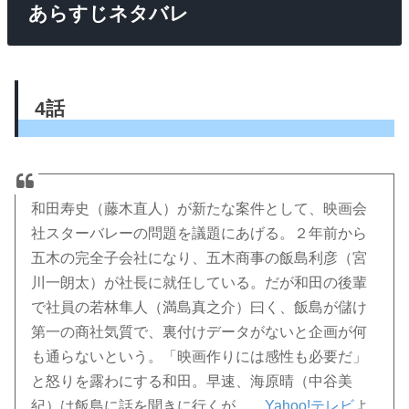
あらすじネタバレ
4話
和田寿史（藤木直人）が新たな案件として、映画会
社スターバレーの問題を議題にあげる。２年前から
五木の完全子会社になり、五木商事の飯島利彦（宮
川一朗太）が社長に就任している。だが和田の後輩
で社員の若林隼人（満島真之介）曰く、飯島が儲け
第一の商社気質で、裏付けデータがないと企画が何
も通らないという。「映画作りには感性も必要だ」
と怒りを露わにする和田。早速、海原晴（中谷美
紀）は飯島に話を聞きに行くが…。
Yahoo!テレビ
よ