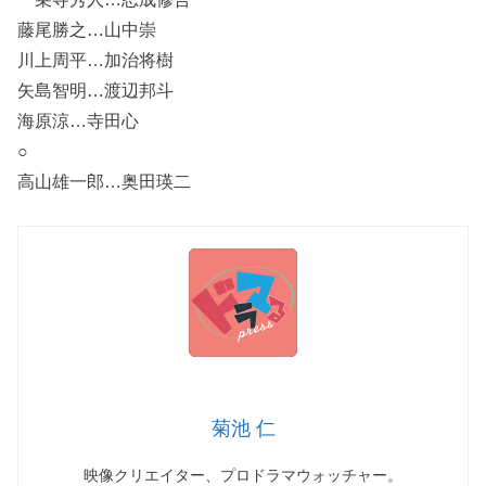
藤尾勝之…山中崇
川上周平…加治将樹
矢島智明…渡辺邦斗
海原涼…寺田心
○
高山雄一郎…奥田瑛二
菊池 仁
映像クリエイター、プロドラマウォッチャー。