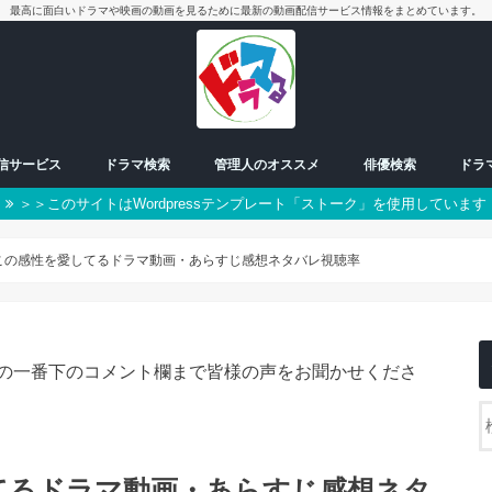
最高に面白いドラマや映画の動画を見るために最新の動画配信サービス情報をまとめています。
配信サービス
ドラマ検索
管理人のオススメ
俳優検索
ドラ
＞＞このサイトはWordpressテンプレート「ストーク」を使用しています
放送中ドラマ
50音別検索
番組一覧表
曜日検索
男優
女優
朝ドラ
日曜日
月曜日
火曜日
水曜日
木曜日
金曜日
土曜日
スペシャル
この感性を愛してるドラマ動画・あらすじ感想ネタバレ視聴率
の一番下のコメント欄まで皆様の声をお聞かせくださ
てるドラマ動画・あらすじ感想ネタ