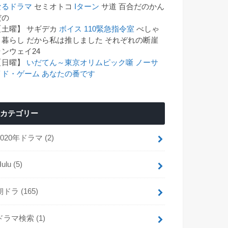
なるドラマ
セミオトコ
Iターン
サ道 百合だのかん
゙の
【土曜】 サギデカ
ボイス 110緊急指令室
べしゃ
り暮らし だから私は推しました それぞれの断崖
ランウェイ24
【日曜】
いだてん～東京オリムピック噺
ノーサ
イド・ゲーム
あなたの番です
カテゴリー
2020年ドラマ
(2)
Hulu
(5)
朝ドラ
(165)
ドラマ検索
(1)