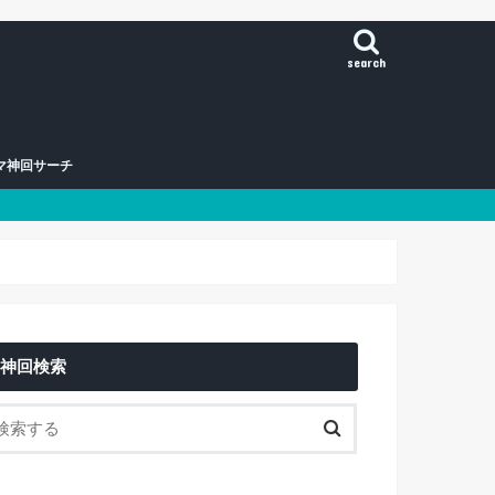
search
マ神回サーチ
神回検索