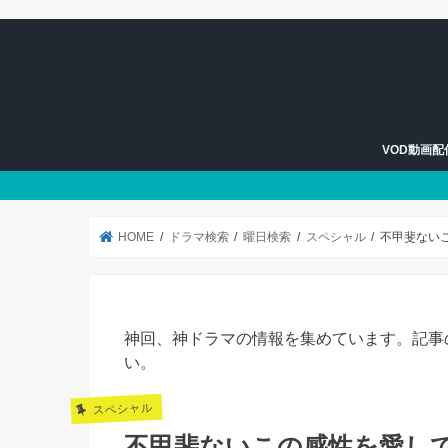
VOD動画
U-NEXT
Hulu
HOME
ドラマ検索
曜日検索
スペシャル
不甲斐ない
神回、神ドラマの情報を集めています。記事
い。
スペシャル
不甲斐ないこの感性を愛し