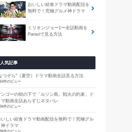
おいしい給食ドラマ動画配信を
無料で！究極グルメ神ドラマ
ミリオンジョー1〜全話動画を
Paraviで見る方法
人気記事
“なつぞら”（夏空）ドラマ動画全話見る方法
.1k件のビュー
マンゴーの樹の下で「ルソン島、戦火の約束」ド
ラマ動画全話あらすじネタバレ
.5k件のビュー
おいしい給食ドラマ動画配信を無料で！究極グル
メ神ドラマ
.3k件のビュー