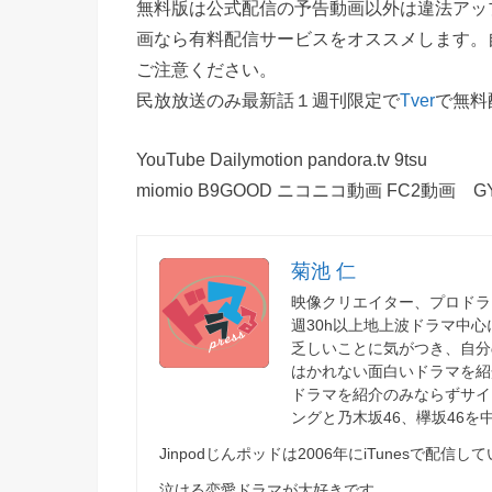
無料版は公式配信の予告動画以外は違法アッ
画なら有料配信サービスをオススメします。
ご注意ください。
民放放送のみ最新話１週刊限定で
Tver
で無料
YouTube Dailymotion pandora.tv 9tsu
miomio B9GOOD ニコニコ動画 FC2動画 G
菊池 仁
映像クリエイター、プロドラ
週30h以上地上波ドラマ中
乏しいことに気がつき、自分
はかれない面白いドラマを紹
ドラマを紹介のみならずサイ
ングと乃木坂46、欅坂46
Jinpodじんポッドは2006年にiTunesで
泣ける恋愛ドラマが大好きです。