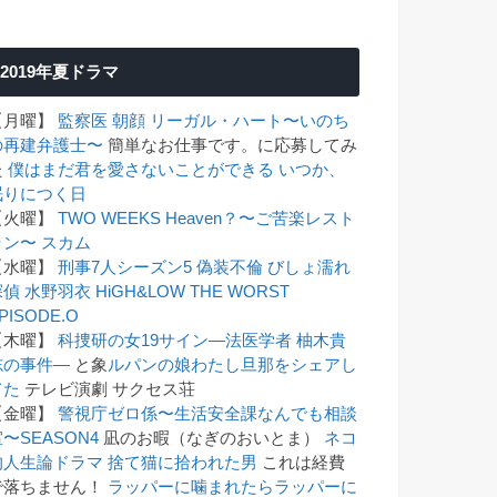
2019年夏ドラマ
【月曜】
監察医 朝顔
リーガル・ハート〜いのち
の再建弁護士〜
簡単なお仕事です。に応募してみ
た
僕はまだ君を愛さないことができる
いつか、
眠りにつく日
【火曜】
TWO WEEKS
Heaven？〜ご苦楽レスト
ラン〜
スカム
【水曜】
刑事7人シーズン5
偽装不倫
びしょ濡れ
探偵 水野羽衣
HiGH&LOW THE WORST
PISODE.O
【木曜】
科捜研の女19
サイン―法医学者 柚木貴
志の事件―
と象
ルパンの娘
わたし旦那をシェアし
てた
テレビ演劇 サクセス荘
【金曜】
警視庁ゼロ係〜生活安全課なんでも相談
〜SEASON4
凪のお暇（なぎのおいとま）
ネコ
的人生論ドラマ 捨て猫に拾われた男
これは経費
で落ちません！
ラッパーに噛まれたらラッパーに