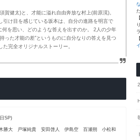
た
須賀健太)と、才能に溢れ自由奔放な村上(前原滉)。
し引け目を感じている坂本は、自分の進路を明言で
に何を思い、どのような答えを出すのか。 2人の少年
れ持った才能の差”というものに自分なりの答えを見つ
した完全オリジナルストーリー。
日SP)
木勝大 戸塚純貴 安田啓人 伊島空 百瀬朔 小松和