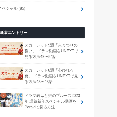
スペシャル
(85)
新着エントリー
スカーレット9週「火まつりの
誓い」 ドラマ動画をUNEXTで
見る方法49〜54話
スカーレット8週「心ゆれる
夏」 ドラマ動画をUNEXTで見
る方法43〜48話
ドラマ義母と娘のブルース2020
年 謹賀新年スペシャル動画を
Paraviで見る方法