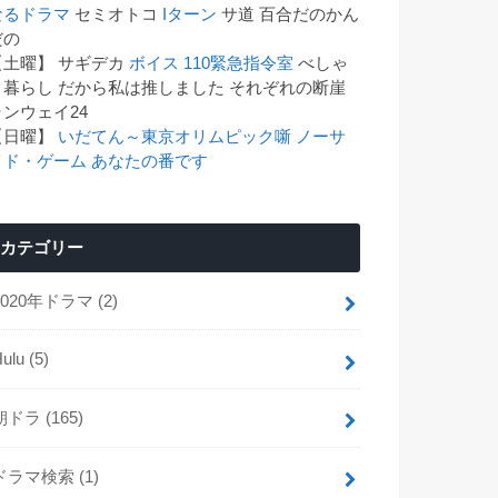
なるドラマ
セミオトコ
Iターン
サ道 百合だのかん
゙の
【土曜】 サギデカ
ボイス 110緊急指令室
べしゃ
り暮らし だから私は推しました それぞれの断崖
ランウェイ24
【日曜】
いだてん～東京オリムピック噺
ノーサ
イド・ゲーム
あなたの番です
カテゴリー
2020年ドラマ
(2)
Hulu
(5)
朝ドラ
(165)
ドラマ検索
(1)