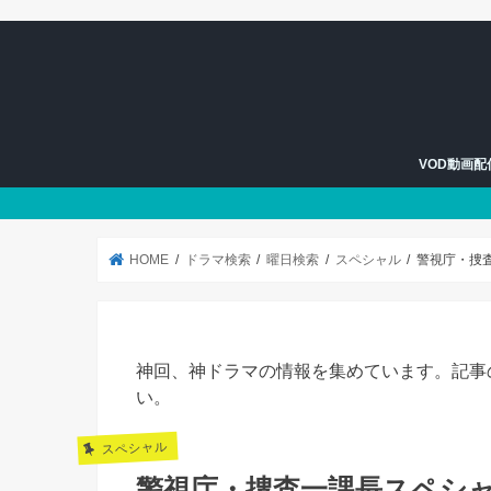
VOD動画
U-NEXT
Hulu
HOME
ドラマ検索
曜日検索
スペシャル
警視庁・捜
神回、神ドラマの情報を集めています。記事
い。
スペシャル
警視庁・捜査一課長スペシ