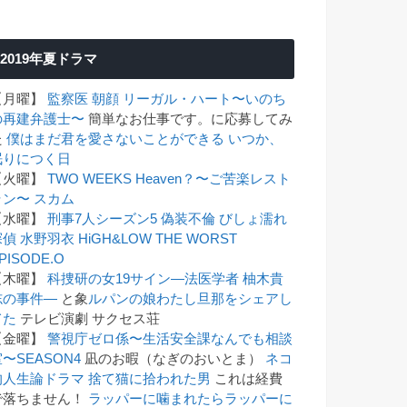
2019年夏ドラマ
【月曜】
監察医 朝顔
リーガル・ハート〜いのち
の再建弁護士〜
簡単なお仕事です。に応募してみ
た
僕はまだ君を愛さないことができる
いつか、
眠りにつく日
【火曜】
TWO WEEKS
Heaven？〜ご苦楽レスト
ラン〜
スカム
【水曜】
刑事7人シーズン5
偽装不倫
びしょ濡れ
探偵 水野羽衣
HiGH&LOW THE WORST
PISODE.O
【木曜】
科捜研の女19
サイン―法医学者 柚木貴
志の事件―
と象
ルパンの娘
わたし旦那をシェアし
てた
テレビ演劇 サクセス荘
【金曜】
警視庁ゼロ係〜生活安全課なんでも相談
〜SEASON4
凪のお暇（なぎのおいとま）
ネコ
的人生論ドラマ 捨て猫に拾われた男
これは経費
で落ちません！
ラッパーに噛まれたらラッパーに