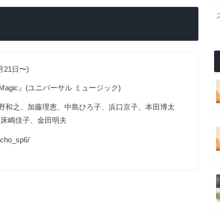
21日〜)
The Magic』(ユニバーサル ミュージック)
野和之、加藤理恵、中島ひろ子、浜口京子、本田博太
、床嶋佳子、金田明夫
cho_sp6/