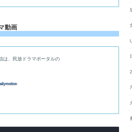
マ動画
信は、民放ドラマポータルの
ilymotion