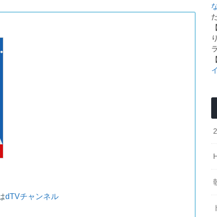
た
は
dTVチャンネル