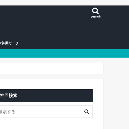
search
マ神回サーチ
神回検索