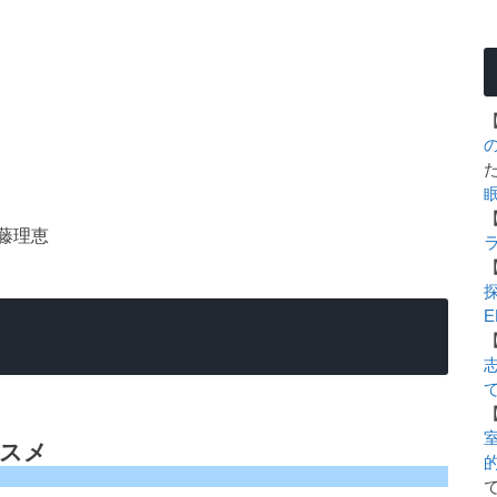
藤理恵
E
室
ススメ