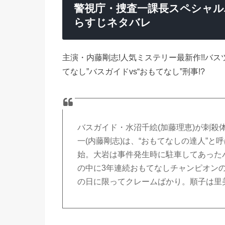
警視庁・捜査一課長スペシャル
らすじネタバレ
主演・内藤剛志!人気ミステリー最新作!!バス
てなし”バスガイドvs“おもてなし”刑事!?
バスガイド・水沼千絵(加藤理恵)が刺
一(内藤剛志)は、“おもてなしの達人”と
始。大岩は事件発生時に駐車してあった
の中に3年連続おもてなしチャンピオンの
の日に限ってクレームばかり。順子は里美