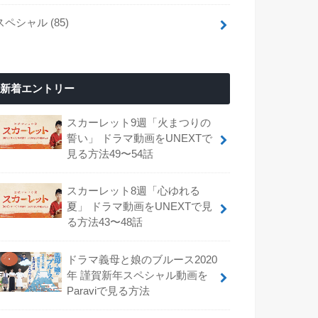
スペシャル
(85)
新着エントリー
スカーレット9週「火まつりの
誓い」 ドラマ動画をUNEXTで
見る方法49〜54話
スカーレット8週「心ゆれる
夏」 ドラマ動画をUNEXTで見
る方法43〜48話
ドラマ義母と娘のブルース2020
年 謹賀新年スペシャル動画を
Paraviで見る方法