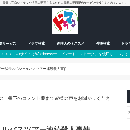
最高に面白いドラマや映画の動画を見るために最新の動画配信サービス情報をまとめています。
配信サービス
ドラマ検索
管理人のオススメ
俳優検索
ドラ
＞＞このサイトはWordpressテンプレート「ストーク」を使用しています
放送中ドラマ
50音別検索
番組一覧表
曜日検索
男優
女優
朝ドラ
日曜日
月曜日
火曜日
水曜日
木曜日
金曜日
土曜日
スペシャル
査一課長スペシャルバスツアー連続殺人事件
の一番下のコメント欄まで皆様の声をお聞かせくださ
ャルバスツアー連続殺人事件