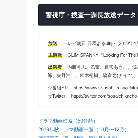
警視庁・捜査一課長放送データ
放送
テレビ朝日 日曜よる9時～(2019年4月
主題歌
GLIM SPANKY『Looking For 
出演者
内藤剛志、乙葉、雛形あきこ、浅
郎、矢野浩二、鈴木裕樹、塙宣之(ナイツ)
☆番組HP https://www.tv-asahi.co.jp/ichika
☆Twitter https://twitter.com/sosaichikacho
ドラマ動画検索（50音順）
2019年秋ドラマ動画一覧（10月〜12月）