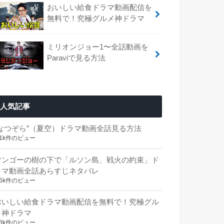
おいしい給食ドラマ動画配信を
無料で！究極グルメ神ドラマ
ミリオンジョー1〜全話動画を
Paraviで見る方法
人気記事
“なつぞら”（夏空）ドラマ動画全話見る方法
.1k件のビュー
マンゴーの樹の下で「ルソン島、戦火の約束」ド
ラマ動画全話あらすじネタバレ
.5k件のビュー
おいしい給食ドラマ動画配信を無料で！究極グル
メ神ドラマ
.3k件のビュー