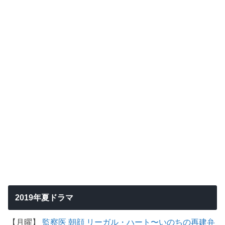
2019年夏ドラマ
【月曜】
監察医 朝顔
リーガル・ハート〜いのちの再建弁