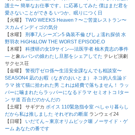
護士〜
簡単なお仕事です。に応募してみた
僕はまだ君を
愛さないことができる
いつか、眠りにつく日
【火曜】
TWO WEEKS
Heaven？〜ご苦楽レストラン〜
スカム
インディゴの気分
【水曜】
刑事7人シーズン5
偽装不倫
びしょ濡れ探偵 水
野羽衣
HiGH&LOW THE WORST EPISODE.O
【木曜】
科捜研の女19
サイン―法医学者 柚木貴志の事件
―
と象
ルパンの娘
わたし旦那をシェアしてた
テレビ演劇
サクセス荘
【金曜】
警視庁ゼロ係〜生活安全課なんでも相談室〜
SEASON4
凪のお暇（なぎのおいとま）
ネコ的人生論ド
ラマ 捨て猫に拾われた男
これは経費で落ちません！
ラッ
パーに噛まれたらラッパーになるドラマ
セミオトコ
Iター
ン
サ道
百合だのかんだの
【土曜】 サギデカ
ボイス 110緊急指令室
べしゃり暮らし
だから私は推しました
それぞれの断崖
ランウェイ24
【日曜】
いだてん～東京オリムピック噺
ノーサイド・ゲ
ーム
あなたの番です