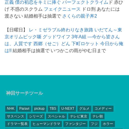
正義
僕の初恋をキミに捧ぐ
パーフェクトクライム
ド 赤ひ
げ 不惑のスクラム
フェイクニュース
ドロ刑 あなたには
渡さない 結婚相手は抽選で
さくらの親子丼2
【日曜日】
レ・ミゼラブル終わりなき旅路
いだてん～東
京オリムピック噺
グッドワイフ
3年A組 ―今から皆さん
は、人質です
西郷（せご）どん
下町ロケット
今日から俺
は!!
結婚相手は抽選で いつかこの雨がやむ日まで
神回サーチツール
NHK
Paravi
pickup
TBS
U-NEXT
グルメ
コメディー
サスペンス
シリーズ
スペシャル
テレビ東京
テレ朝
ドラマ一覧表
ヒューマンドラマ
ファンタジー
フジ
ホラー