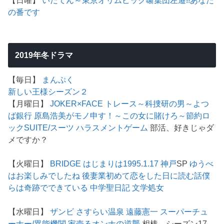
【日曜】
いだてん～東京オリムピック噺
集団左遷!!
あなた
の番です
2019年冬ドラマ
【毎日】
まんぷく
新しい王様シーズン２
【月曜日】
JOKER×FACE
トレース～科捜研の男～
よつ
ば銀行 原島浩美がモノ申す！～この女に賭けろ～
節約ロ
ック
SUITE/スーツ
ハラスメントゲーム
部活、好きじゃダ
メですか？
【火曜日】
BRIDGE はじまりは1995.1.17 神戸
SP
ゆうべ
はお楽しみでしたね
後妻業
初めて恋をした日に読む話
僕
らは奇跡でできている
中学聖日記
文学処女
【水曜日】
ザンビ
さすらい温泉 遠藤憲一
スーパーチュ
ーナー/異能機関
家売るオンナの逆襲
相棒 シーズン17