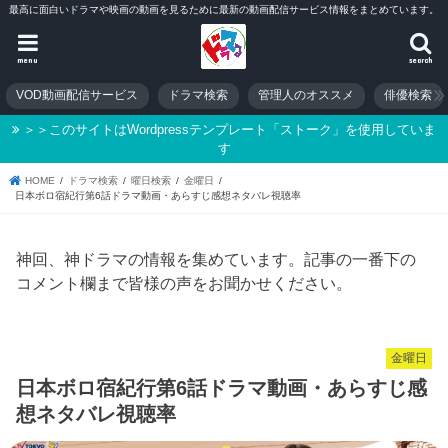
最高に面白いドラマや映画の動画を見るために最新の動画配信サービス情報をまとめています。
menu
search
VOD動画配信サービス
ドラマ検索
管理人のオススメ
俳優検索
＞＞このサイトはWordpressテンプレート「ストーク」を使用していま
す
HOME
ドラマ検索
曜日検索
金曜日
日本ボロ宿紀行第6話ドラマ動画・あらすじ感想ネタバレ視聴率
神回、神ドラマの情報を集めています。記事の一番下の
コメント欄まで皆様の声をお聞かせください。
金曜日
日本ボロ宿紀行第6話ドラマ動画・あらすじ感
想ネタバレ視聴率