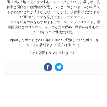
週30h以上地上波ドラマ中心にチェックしている。早くから視
聴率と面白さには関連性が乏しいことに気がつき、自分の目で
確かめないと気が済まなくなってしまう。視聴率でははかれな
い面白いドラマを紹介できるドラママニア。
ドラマを紹介のみならずサイトデザイン、アフィリエイト、動
画配信などのコンサルティングと乃木坂46、欅坂46を中心に
アイ活をシニア世代に推奨。
Jinpodじんポッドは2006年にiTunesで配信していたポッドキ
ャストの番組名より(現在は休止中）
泣ける恋愛ドラマが大好きです。