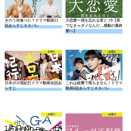
きのう何食べた？ドラマ動画11
大恋愛〜僕を忘れる君と ♯9【君
話あらすじネタバレ
でなきゃダメなんだ…感動の最終
章へ】
金曜日
金曜日
日本ボロ宿紀行ドラマ動画全話あ
これは経費で落ちません！ドラマ
らすじ
動画6話あらすじネタバレ
金曜日
金曜日