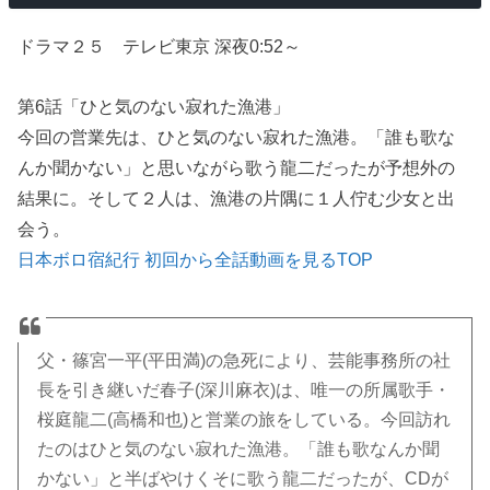
ドラマ２５ テレビ東京 深夜0:52～
第6話「ひと気のない寂れた漁港」
今回の営業先は、ひと気のない寂れた漁港。「誰も歌な
んか聞かない」と思いながら歌う龍二だったが予想外の
結果に。そして２人は、漁港の片隅に１人佇む少女と出
会う。
日本ボロ宿紀行 初回から全話動画を見るTOP
父・篠宮一平(平田満)の急死により、芸能事務所の社
長を引き継いだ春子(深川麻衣)は、唯一の所属歌手・
桜庭龍二(高橋和也)と営業の旅をしている。今回訪れ
たのはひと気のない寂れた漁港。「誰も歌なんか聞
かない」と半ばやけくそに歌う龍二だったが、CDが