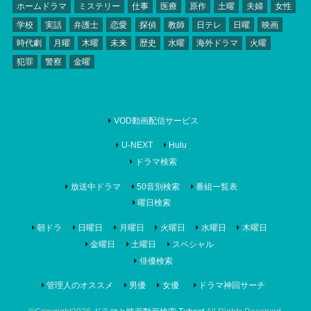
ホームドラマ
ミステリー
仕事
医療
原作
土曜
夫婦
女性
学校
実話
弁護士
恋愛
探偵
教師
日テレ
日曜
映画
時代劇
月曜
木曜
未来
歴史
水曜
海外ドラマ
火曜
犯罪
警察
金曜
VOD動画配信サービス
U-NEXT
Hulu
ドラマ検索
放送中ドラマ
50音別検索
番組一覧表
曜日検索
朝ドラ
日曜日
月曜日
火曜日
水曜日
木曜日
金曜日
土曜日
スペシャル
俳優検索
管理人のオススメ
男優
女優
ドラマ神回サーチ