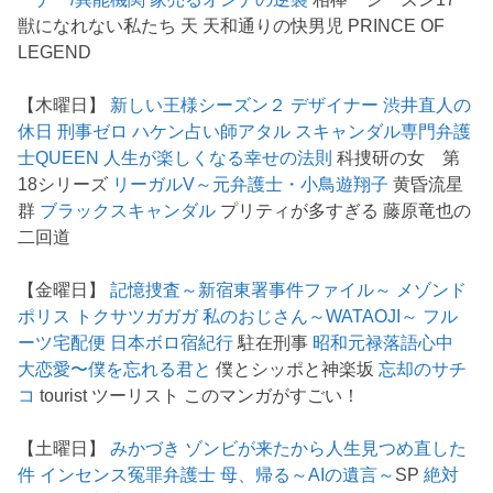
獣になれない私たち 天 天和通りの快男児 PRINCE OF
LEGEND
【木曜日】
新しい王様シーズン２
デザイナー 渋井直人の
休日
刑事ゼロ
ハケン占い師アタル
スキャンダル専門弁護
士QUEEN
人生が楽しくなる幸せの法則
科捜研の女 第
18シリーズ
リーガルV～元弁護士・小鳥遊翔子
黄昏流星
群
ブラックスキャンダル
プリティが多すぎる 藤原竜也の
二回道
【金曜日】
記憶捜査～新宿東署事件ファイル～
メゾンド
ポリス
トクサツガガガ
私のおじさん～WATAOJI～
フル
ーツ宅配便
日本ボロ宿紀行
駐在刑事
昭和元禄落語心中
大恋愛〜僕を忘れる君と
僕とシッポと神楽坂
忘却のサチ
コ
tourist ツーリスト このマンガがすごい！
【土曜日】
みかづき
ゾンビが来たから人生見つめ直した
件
インセンス冤罪弁護士
母、帰る～AIの遺言～
SP
絶対