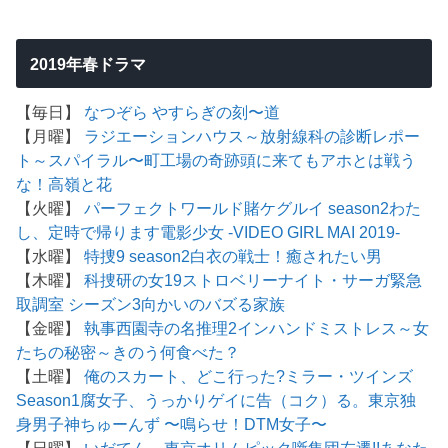
2019年春ドラマ
【毎日】
なつぞら
やすらぎの刻〜道
【月曜】
ラジエーションハウス～放射線科の診断レポー
ト～
スパイラル〜町工場の奇跡
頭に来てもアホとは戦う
な！
高嶺と花
【火曜】
パーフェクトワールド
賭ケグルイ season2
わた
し、定時で帰ります
電影少女 -VIDEO GIRL MAI 2019-
【水曜】
特捜9 season2
白衣の戦士！
癒されたい男
【木曜】
科捜研の女19
ストロベリーナイト・サーガ
緊急
取調室 シーズン3
向かいのバズる家族
【金曜】
執事西園寺の名推理2
インハンド
ミストレス～女
たちの秘密～
きのう何食べた？
【土曜】
俺のスカート、どこ行った?
ミラー・ツインズ
Season1
腐女子、うっかりゲイに告（コク）る。
東京独
身男子
神ちゅーんず 〜鳴らせ！DTM女子〜