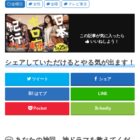
金曜日
女性
金曜
テレビ東京
この記事が気に入ったら
いいねしよう！
シェアしていただけるとやる気が出ます！
ツイート
シェア
はてブ
LINE
Pocket
feedly
あなたの神回、神ドラマを教えてくだ