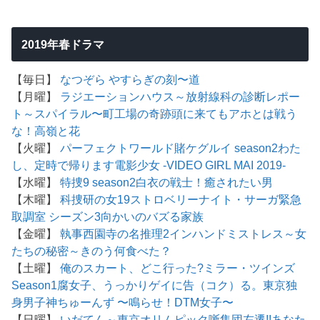
2019年春ドラマ
【毎日】
なつぞら
やすらぎの刻〜道
【月曜】
ラジエーションハウス～放射線科の診断レポー
ト～
スパイラル〜町工場の奇跡
頭に来てもアホとは戦う
な！
高嶺と花
【火曜】
パーフェクトワールド
賭ケグルイ season2
わた
し、定時で帰ります
電影少女 -VIDEO GIRL MAI 2019-
【水曜】
特捜9 season2
白衣の戦士！
癒されたい男
【木曜】
科捜研の女19
ストロベリーナイト・サーガ
緊急
取調室 シーズン3
向かいのバズる家族
【金曜】
執事西園寺の名推理2
インハンド
ミストレス～女
たちの秘密～
きのう何食べた？
【土曜】
俺のスカート、どこ行った?
ミラー・ツインズ
Season1
腐女子、うっかりゲイに告（コク）る。
東京独
身男子
神ちゅーんず 〜鳴らせ！DTM女子〜
【日曜】
いだてん～東京オリムピック噺
集団左遷!!
あなた