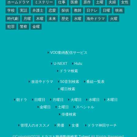
ホームドラマ
ミステリー
仕事
医療
原作
土曜
夫婦
女性
学校
実話
弁護士
恋愛
探偵
教師
日テレ
日曜
映画
時代劇
月曜
木曜
未来
歴史
水曜
海外ドラマ
火曜
犯罪
警察
金曜
VOD動画配信サービス
U-NEXT
Hulu
ドラマ検索
放送中ドラマ
50音別検索
番組一覧表
曜日検索
朝ドラ
日曜日
月曜日
火曜日
水曜日
木曜日
金曜日
土曜日
スペシャル
俳優検索
管理人のオススメ
男優
女優
ドラマ神回サーチ
©Copyright2026
ドラマと映画動画検索 Tubest
.All Rights Reserved.