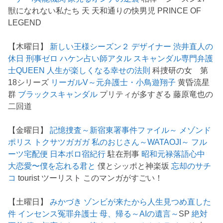
獣になれない私たち 天 天和通りの快男児 PRINCE OF
LEGEND
【木曜日】
新しい王様シーズン２
デザイナー 渋井直人の
休日
刑事ゼロ
ハケン占い師アタル
スキャンダル専門弁護
士QUEEN
人生が楽しくなる幸せの法則
科捜研の女 第
18シリーズ
リーガルV～元弁護士・小鳥遊翔子
黄昏流星
群
ブラックスキャンダル
プリティが多すぎる 藤原竜也の
二回道
【金曜日】
記憶捜査～新宿東署事件ファイル～
メゾンド
ポリス
トクサツガガガ
私のおじさん～WATAOJI～
フル
ーツ宅配便
日本ボロ宿紀行
駐在刑事
昭和元禄落語心中
大恋愛〜僕を忘れる君と
僕とシッポと神楽坂
忘却のサチ
コ
tourist ツーリスト このマンガがすごい！
【土曜日】
みかづき
ゾンビが来たから人生見つめ直した
件
インセンス冤罪弁護士
母、帰る～AIの遺言～
SP
絶対