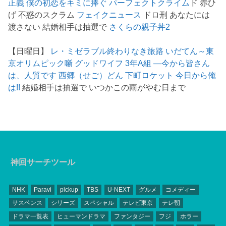
正義
僕の初恋をキミに捧ぐ
パーフェクトクライム
ド 赤ひ
げ 不惑のスクラム
フェイクニュース
ドロ刑 あなたには
渡さない 結婚相手は抽選で
さくらの親子丼2
【日曜日】
レ・ミゼラブル終わりなき旅路
いだてん～東
京オリムピック噺
グッドワイフ
3年A組 ―今から皆さん
は、人質です
西郷（せご）どん
下町ロケット
今日から俺
は!!
結婚相手は抽選で いつかこの雨がやむ日まで
神回サーチツール
NHK
Paravi
pickup
TBS
U-NEXT
グルメ
コメディー
サスペンス
シリーズ
スペシャル
テレビ東京
テレ朝
ドラマ一覧表
ヒューマンドラマ
ファンタジー
フジ
ホラー