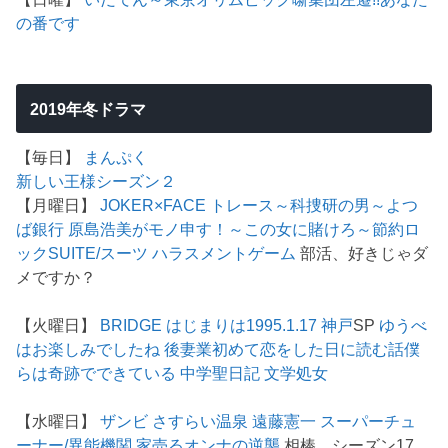
の番です
2019年冬ドラマ
【毎日】
まんぷく
新しい王様シーズン２
【月曜日】
JOKER×FACE
トレース～科捜研の男～
よつ
ば銀行 原島浩美がモノ申す！～この女に賭けろ～
節約ロ
ック
SUITE/スーツ
ハラスメントゲーム
部活、好きじゃダ
メですか？
【火曜日】
BRIDGE はじまりは1995.1.17 神戸
SP
ゆうべ
はお楽しみでしたね
後妻業
初めて恋をした日に読む話
僕
らは奇跡でできている
中学聖日記
文学処女
【水曜日】
ザンビ
さすらい温泉 遠藤憲一
スーパーチュ
ーナー/異能機関
家売るオンナの逆襲
相棒 シーズン17