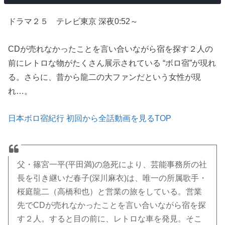
ドラマ２５ テレビ東京 深夜0:52～
CDが売れなかったことを言い合いながら宿を探す２人の
前にレトロな物がたくさん展示されている “ボロ宿”が現れ
る。さらに、昔から龍二の大ファンだという女性が現
れ…。
日本ボロ宿紀行 初回から全話動画を見るTOP
父・篠宮一平(平田満)の急死により、芸能事務所の社
長を引き継いだ春子(深川麻衣)は、唯一の所属歌手・
桜庭龍二（高橋和也）と営業の旅をしている。営業
先でCDが売れなかったことを言い合いながら宿を探
す２人。すると目の前に、レトロな車を発見。そこ