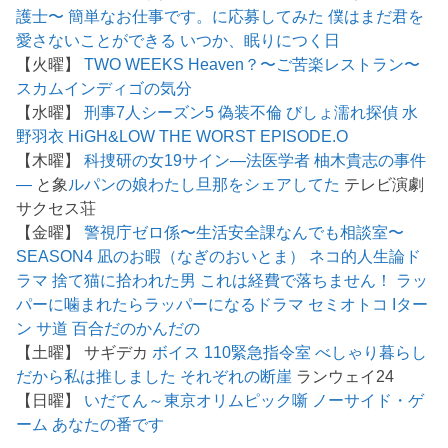
護士〜
簡単なお仕事です。に応募してみた
僕はまだ君を
愛さないことができる
いつか、眠りにつく日
【火曜】
TWO WEEKS
Heaven？〜ご苦楽レストラン〜
スカム
インディゴの気分
【水曜】
刑事7人シーズン5
偽装不倫
びしょ濡れ探偵 水
野羽衣
HiGH&LOW THE WORST EPISODE.O
【木曜】
科捜研の女19
サイン―法医学者 柚木貴志の事件
―
と象
ルパンの娘
わたし旦那をシェアしてた
テレビ演劇
サクセス荘
【金曜】
警視庁ゼロ係〜生活安全課なんでも相談室〜
SEASON4
凪のお暇（なぎのおいとま）
ネコ的人生論ド
ラマ 捨て猫に拾われた男
これは経費で落ちません！
ラッ
パーに噛まれたらラッパーになるドラマ
セミオトコ
Iター
ン
サ道
百合だのかんだの
【土曜】 サギデカ
ボイス 110緊急指令室
べしゃり暮らし
だから私は推しました
それぞれの断崖
ランウェイ24
【日曜】
いだてん～東京オリムピック噺
ノーサイド・ゲ
ーム
あなたの番です