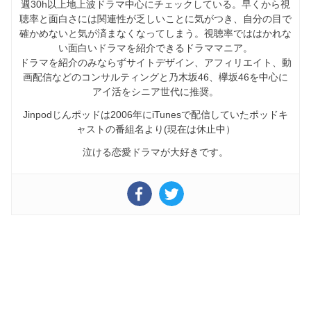
週30h以上地上波ドラマ中心にチェックしている。早くから視
聴率と面白さには関連性が乏しいことに気がつき、自分の目で
確かめないと気が済まなくなってしまう。視聴率でははかれな
い面白いドラマを紹介できるドラママニア。
ドラマを紹介のみならずサイトデザイン、アフィリエイト、動
画配信などのコンサルティングと乃木坂46、欅坂46を中心に
アイ活をシニア世代に推奨。
Jinpodじんポッドは2006年にiTunesで配信していたポッドキ
ャストの番組名より(現在は休止中）
泣ける恋愛ドラマが大好きです。