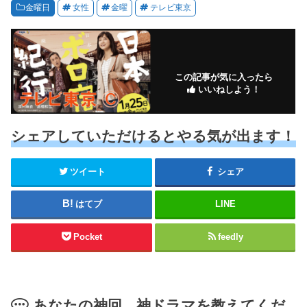
金曜日
女性
金曜
テレビ東京
この記事が気に入ったら
いいねしよう！
シェアしていただけるとやる気が出ます！
ツイート
シェア
はてブ
LINE
Pocket
feedly
あなたの神回、神ドラマを教えてくだ