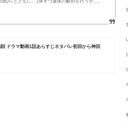
平岩紙)らとともに、1体ずつ遺体の解剖を行うが…。
朝顔 ドラマ動画1話あらすじネタバレ初回から神回