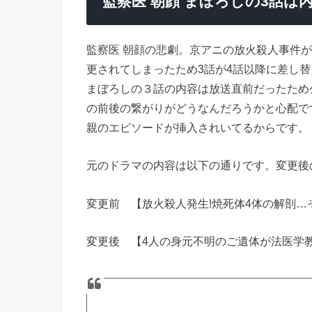
監察医 朝顔 まぼろしの3話は
監察医 朝顔の悲劇。京アニの放火殺人事件
更されてしまったため3話が4話以降に差し
まぼろしの３話の内容は放送直前だったため
の前後の繋がりがどうなんだろうかと心配で
親のエピソードが挿入されいてるからです。
元のドラマの内容は以下の通りです。変更後
変更前 【放火殺人発生!焼死体4体の解剖…
変更後 【4人の身元不明のご遺体が法医学教