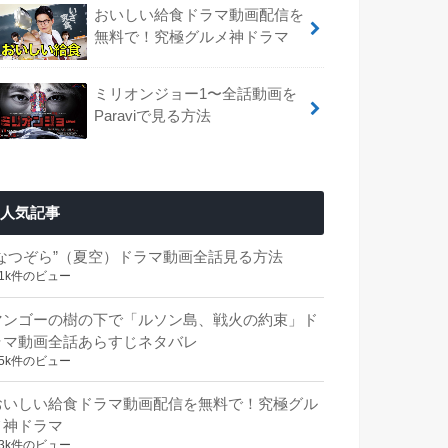
おいしい給食ドラマ動画配信を
無料で！究極グルメ神ドラマ
ミリオンジョー1〜全話動画を
Paraviで見る方法
人気記事
“なつぞら”（夏空）ドラマ動画全話見る方法
.1k件のビュー
マンゴーの樹の下で「ルソン島、戦火の約束」ド
ラマ動画全話あらすじネタバレ
.5k件のビュー
おいしい給食ドラマ動画配信を無料で！究極グル
メ神ドラマ
.3k件のビュー