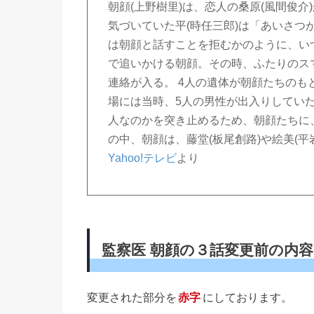
朝顔(上野樹里)は、恋人の桑原(風間俊
気づいていた平(時任三郎)は「あいさ
は朝顔と話すことを拒むかのように、い
で追いかける朝顔。その時、ふたりのス
連絡が入る。 4人の遺体が朝顔たちの
場には当時、5人の男性が出入りしてい
人なのかを突き止めるため、朝顔たちに、
の中、朝顔は、藤堂(板尾創路)や絵美(
Yahoo!テレビ
より
監察医 朝顔の３話変更前の内容
変更された部分を
赤字
にしております。