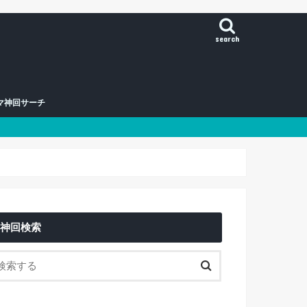
search
マ神回サーチ
神回検索