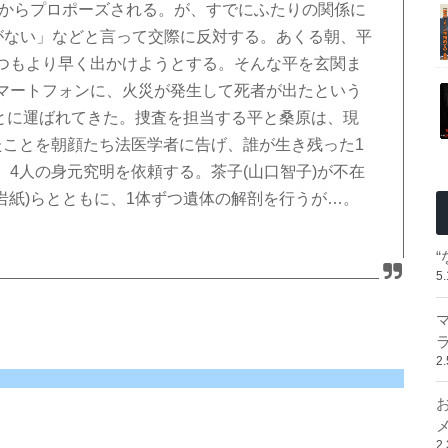
介)からプロポーズされる。が、すでにふたりの関係に
つがない」などと言って交際に反対する。あくる朝、平
つもより早く出かけようとする。そんな平を玄関ま
マートフォンに、火災が発生して死者が出たという
もとに運ばれてきた。捜査を担当する平と桑原は、現
たことを朝顔たち法医学者に告げ、誰が生き残った1
4人の身元究明を依頼する。茶子(山口智子)が不在
平岩紙)らとともに、1体ずつ遺体の解剖を行うが…。
5
2
2