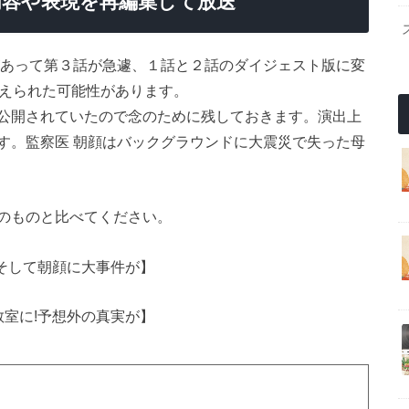
内容や表現を再編集して放送
があって第３話が急遽、１話と２話のダイジェスト版に変
替えられた可能性があります。
公開されていたので念のために残しておきます。演出上
す。監察医 朝顔はバックグラウンドに大震災で失った母
のものと比べてください。
そして朝顔に大事件が】
室に!予想外の真実が】