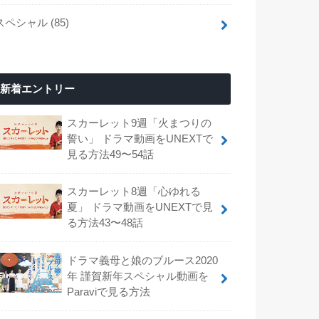
スペシャル
(85)
新着エントリー
スカーレット9週「火まつりの
誓い」 ドラマ動画をUNEXTで
見る方法49〜54話
スカーレット8週「心ゆれる
夏」 ドラマ動画をUNEXTで見
る方法43〜48話
ドラマ義母と娘のブルース2020
年 謹賀新年スペシャル動画を
Paraviで見る方法