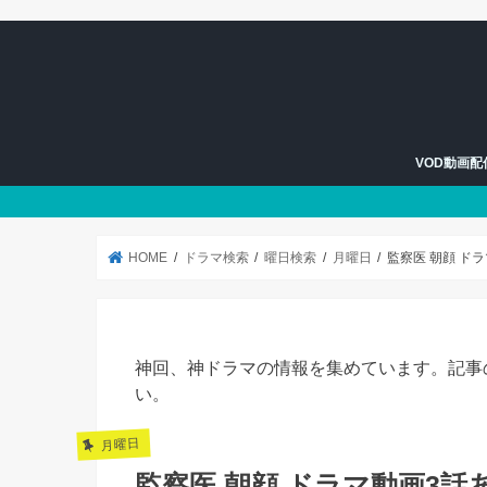
VOD動画
U-NEXT
Hulu
HOME
ドラマ検索
曜日検索
月曜日
監察医 朝顔 ド
神回、神ドラマの情報を集めています。記事
い。
月曜日
監察医 朝顔 ドラマ動画3