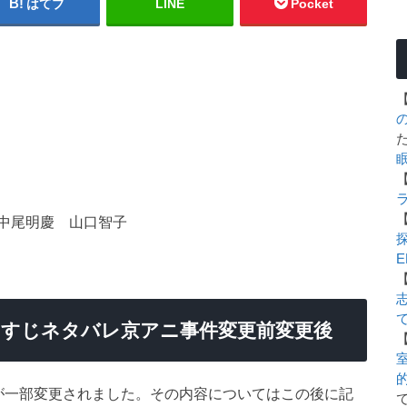
はてブ
LINE
Pocket
中尾明慶 山口智子
E
あらすじネタバレ京アニ事件変更前変更後
室
が一部変更されました。その内容についてはこの後に記