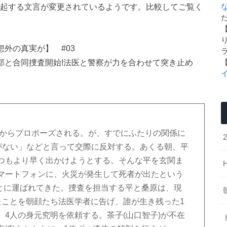
を想起する文言が変更されているようです。比較してご覧く
た
想外の真実が】 #03
部と合同捜査開始!法医と警察が力を合わせて突き止め
介)からプロポーズされる。が、すでにふたりの関係に
つがない」などと言って交際に反対する。あくる朝、平
つもより早く出かけようとする。そんな平を玄関ま
マートフォンに、火災が発生して死者が出たという
もとに運ばれてきた。捜査を担当する平と桑原は、現
たことを朝顔たち法医学者に告げ、誰が生き残った1
4人の身元究明を依頼する。茶子(山口智子)が不在