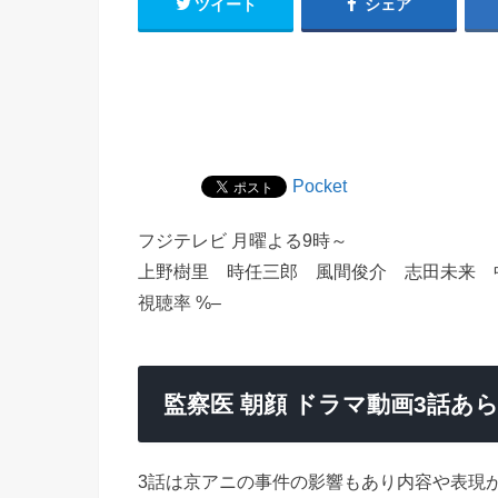
ツイート
シェア
Pocket
フジテレビ 月曜よる9時～
上野樹里 時任三郎 風間俊介 志田未来 
視聴率 %–
監察医 朝顔 ドラマ動画3話
3話は京アニの事件の影響もあり内容や表現