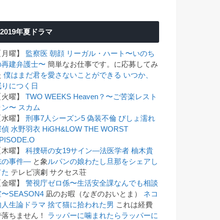
2019年夏ドラマ
【月曜】
監察医 朝顔
リーガル・ハート〜いのち
の再建弁護士〜
簡単なお仕事です。に応募してみ
た
僕はまだ君を愛さないことができる
いつか、
眠りにつく日
【火曜】
TWO WEEKS
Heaven？〜ご苦楽レスト
ラン〜
スカム
【水曜】
刑事7人シーズン5
偽装不倫
びしょ濡れ
探偵 水野羽衣
HiGH&LOW THE WORST
PISODE.O
【木曜】
科捜研の女19
サイン―法医学者 柚木貴
志の事件―
と象
ルパンの娘
わたし旦那をシェアし
てた
テレビ演劇 サクセス荘
【金曜】
警視庁ゼロ係〜生活安全課なんでも相談
〜SEASON4
凪のお暇（なぎのおいとま）
ネコ
的人生論ドラマ 捨て猫に拾われた男
これは経費
で落ちません！
ラッパーに噛まれたらラッパーに