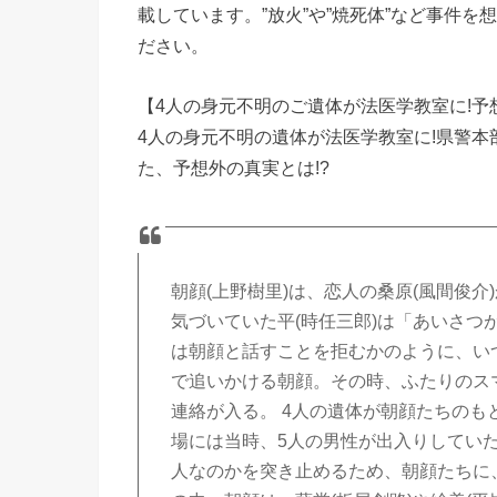
載しています。”放火”や”焼死体”など事件
ださい。
【4人の身元不明のご遺体が法医学教室に!予
4人の身元不明の遺体が法医学教室に!県警本
た、予想外の真実とは!?
朝顔(上野樹里)は、恋人の桑原(風間俊
気づいていた平(時任三郎)は「あいさ
は朝顔と話すことを拒むかのように、い
で追いかける朝顔。その時、ふたりのス
連絡が入る。 4人の遺体が朝顔たちの
場には当時、5人の男性が出入りしてい
人なのかを突き止めるため、朝顔たちに、