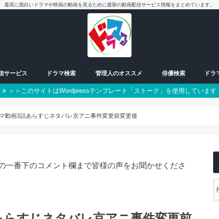
最高に面白いドラマや映画の動画を見るために最新の動画配信サービス情報をまとめています。
配信サービス
ドラマ検索
管理人のオススメ
俳優検索
ドラ
＞＞このサイトはWordpressテンプレート「ストーク」を使用しています
放送中ドラマ
50音別検索
番組一覧表
曜日検索
男優
女優
朝ドラ
日曜日
月曜日
火曜日
水曜日
木曜日
金曜日
土曜日
スペシャル
ラマ動画3話あらすじネタバレ京アニ事件変更前変更後
の一番下のコメント欄まで皆様の声をお聞かせくださ
話あらすじネタバレ京アニ事件変更前