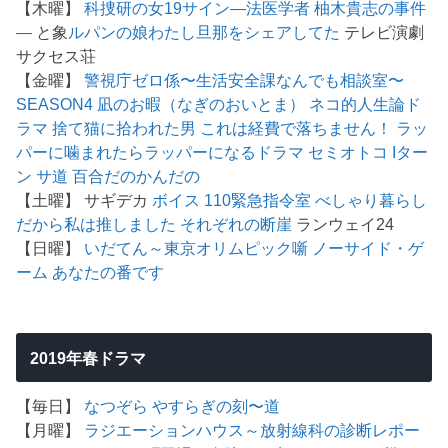
【木曜】
科捜研の女19
サイン―法医学者 柚木貴志の事件
―
と象
ルパンの娘
わたし旦那をシェアしてた
テレビ演劇
サクセス荘
【金曜】
警視庁ゼロ係〜生活安全課なんでも相談室〜
SEASON4
凪のお暇（なぎのおいとま）
ネコ的人生論ド
ラマ 捨て猫に拾われた男
これは経費で落ちません！
ラッ
パーに噛まれたらラッパーになるドラマ
セミオトコ
Iター
ン
サ道
百合だのかんだの
【土曜】 サギデカ
ボイス 110緊急指令室
べしゃり暮らし
だから私は推しました
それぞれの断崖
ランウェイ24
【日曜】
いだてん～東京オリムピック噺
ノーサイド・ゲ
ーム
あなたの番です
2019年春ドラマ
【毎日】
なつぞら
やすらぎの刻〜道
【月曜】
ラジエーションハウス～放射線科の診断レポー