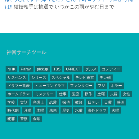
は!!
結婚相手は抽選で いつかこの雨がやむ日まで
神回サーチツール
NHK
Paravi
pickup
TBS
U-NEXT
グルメ
コメディー
サスペンス
シリーズ
スペシャル
テレビ東京
テレ朝
ドラマ一覧表
ヒューマンドラマ
ファンタジー
フジ
ホラー
ホームドラマ
ミステリー
仕事
医療
原作
土曜
夫婦
女性
学校
実話
弁護士
恋愛
探偵
教師
日テレ
日曜
映画
時代劇
月曜
木曜
未来
歴史
水曜
海外ドラマ
火曜
犯罪
警察
金曜