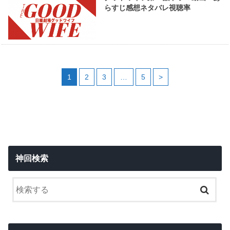
らすじ感想ネタバレ視聴率
1
2
3
…
5
>
神回検索