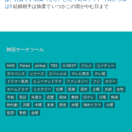
は!!
結婚相手は抽選で いつかこの雨がやむ日まで
神回サーチツール
NHK
Paravi
pickup
TBS
U-NEXT
グルメ
コメディー
サスペンス
シリーズ
スペシャル
テレビ東京
テレ朝
ドラマ一覧表
ヒューマンドラマ
ファンタジー
フジ
ホラー
ホームドラマ
ミステリー
仕事
医療
原作
土曜
夫婦
女性
学校
実話
弁護士
恋愛
探偵
教師
日テレ
日曜
映画
時代劇
月曜
木曜
未来
歴史
水曜
海外ドラマ
火曜
犯罪
警察
金曜