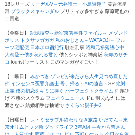
18シリーズ
リーガルV～元弁護士・小鳥遊翔子
黄昏流星
群
ブラックスキャンダル
プリティが多すぎる 藤原竜也の
二回道
【金曜日】
記憶捜査～新宿東署事件ファイル～
メゾンド
ポリス
トクサツガガガ
私のおじさん～WATAOJI～
フル
ーツ宅配便
日本ボロ宿紀行
駐在刑事
昭和元禄落語心中
大恋愛〜僕を忘れる君と
僕とシッポと神楽坂
忘却のサチ
コ
tourist ツーリスト このマンガがすごい！
【土曜日】
みかづき
ゾンビが来たから人生見つめ直した
件
インセンス冤罪弁護士
母、帰る～AIの遺言～
SP
絶対
正義
僕の初恋をキミに捧ぐ
パーフェクトクライム
ド 赤ひ
げ 不惑のスクラム
フェイクニュース
ドロ刑 あなたには
渡さない 結婚相手は抽選で
さくらの親子丼2
【日曜日】
レ・ミゼラブル終わりなき旅路
いだてん～東
京オリムピック噺
グッドワイフ
3年A組 ―今から皆さん
は、人質です
西郷（せご）どん
下町ロケット
今日から俺