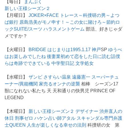
【毎日】
まんぷく
新しい王様シーズン２
【月曜日】
JOKER×FACE
トレース～科捜研の男～
よつ
ば銀行 原島浩美がモノ申す！～この女に賭けろ～
節約ロ
ック
SUITE/スーツ
ハラスメントゲーム
部活、好きじゃダ
メですか？
【火曜日】
BRIDGE はじまりは1995.1.17 神戸
SP
ゆうべ
はお楽しみでしたね
後妻業
初めて恋をした日に読む話
僕
らは奇跡でできている
中学聖日記
文学処女
【水曜日】
ザンビ
さすらい温泉 遠藤憲一
スーパーチュ
ーナー/異能機関
家売るオンナの逆襲
相棒 シーズン17
獣になれない私たち 天 天和通りの快男児 PRINCE OF
LEGEND
【木曜日】
新しい王様シーズン２
デザイナー 渋井直人の
休日
刑事ゼロ
ハケン占い師アタル
スキャンダル専門弁護
士QUEEN
人生が楽しくなる幸せの法則
科捜研の女 第