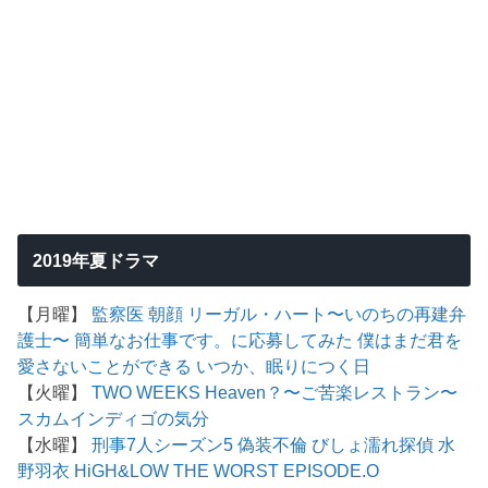
2019年夏ドラマ
【月曜】
監察医 朝顔
リーガル・ハート〜いのちの再建弁
護士〜
簡単なお仕事です。に応募してみた
僕はまだ君を
愛さないことができる
いつか、眠りにつく日
【火曜】
TWO WEEKS
Heaven？〜ご苦楽レストラン〜
スカム
インディゴの気分
【水曜】
刑事7人シーズン5
偽装不倫
びしょ濡れ探偵 水
野羽衣
HiGH&LOW THE WORST EPISODE.O