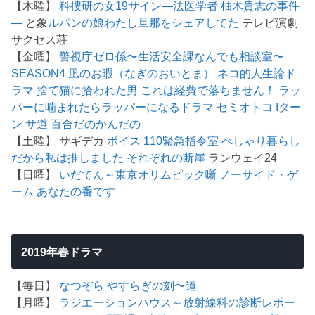
【木曜】
科捜研の女19
サイン―法医学者 柚木貴志の事件
―
と象
ルパンの娘
わたし旦那をシェアしてた
テレビ演劇
サクセス荘
【金曜】
警視庁ゼロ係〜生活安全課なんでも相談室〜
SEASON4
凪のお暇（なぎのおいとま）
ネコ的人生論ド
ラマ 捨て猫に拾われた男
これは経費で落ちません！
ラッ
パーに噛まれたらラッパーになるドラマ
セミオトコ
Iター
ン
サ道
百合だのかんだの
【土曜】 サギデカ
ボイス 110緊急指令室
べしゃり暮らし
だから私は推しました
それぞれの断崖
ランウェイ24
【日曜】
いだてん～東京オリムピック噺
ノーサイド・ゲ
ーム
あなたの番です
2019年春ドラマ
【毎日】
なつぞら
やすらぎの刻〜道
【月曜】
ラジエーションハウス～放射線科の診断レポー