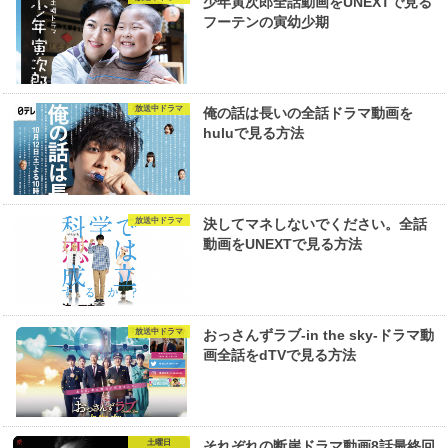
少年寅次郎全話動画をUNEXTで見る
フーテンの寅幼少期
放送中ドラマ
俺の話は長いの全話ドラマ動画を
huluで見る方法
放送中ドラマ
決してマネしないでください。全話
動画をUNEXTで見る方法
放送中ドラマ
おっさんずラブ-in the sky-ドラマ動
画全話をdTVで見る方法
土曜日
それぞれの断崖ドラマ動画8話最終回