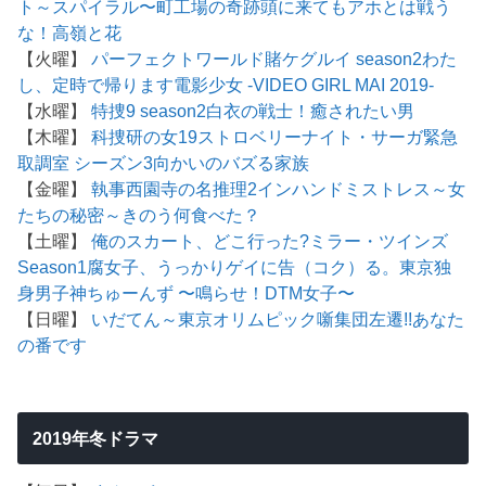
ト～
スパイラル〜町工場の奇跡
頭に来てもアホとは戦う
な！
高嶺と花
【火曜】
パーフェクトワールド
賭ケグルイ season2
わた
し、定時で帰ります
電影少女 -VIDEO GIRL MAI 2019-
【水曜】
特捜9 season2
白衣の戦士！
癒されたい男
【木曜】
科捜研の女19
ストロベリーナイト・サーガ
緊急
取調室 シーズン3
向かいのバズる家族
【金曜】
執事西園寺の名推理2
インハンド
ミストレス～女
たちの秘密～
きのう何食べた？
【土曜】
俺のスカート、どこ行った?
ミラー・ツインズ
Season1
腐女子、うっかりゲイに告（コク）る。
東京独
身男子
神ちゅーんず 〜鳴らせ！DTM女子〜
【日曜】
いだてん～東京オリムピック噺
集団左遷!!
あなた
の番です
2019年冬ドラマ