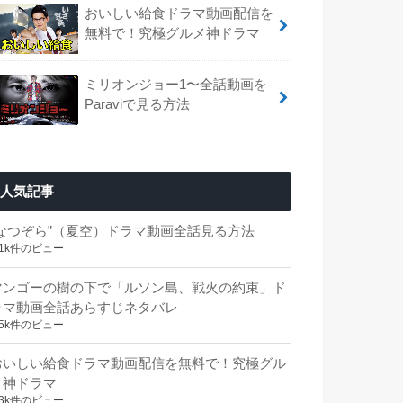
おいしい給食ドラマ動画配信を
無料で！究極グルメ神ドラマ
ミリオンジョー1〜全話動画を
Paraviで見る方法
人気記事
“なつぞら”（夏空）ドラマ動画全話見る方法
.1k件のビュー
マンゴーの樹の下で「ルソン島、戦火の約束」ド
ラマ動画全話あらすじネタバレ
.5k件のビュー
おいしい給食ドラマ動画配信を無料で！究極グル
メ神ドラマ
.3k件のビュー