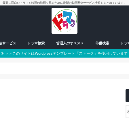
最高に面白いドラマや映画の動画を見るために最新の動画配信サービス情報をまとめています。
配信サービス
ドラマ検索
管理人のオススメ
俳優検索
ドラ
＞＞このサイトはWordpressテンプレート「ストーク」を使用しています
放送中ドラマ
50音別検索
番組一覧表
曜日検索
男優
女優
朝ドラ
日曜日
月曜日
火曜日
水曜日
木曜日
金曜日
土曜日
スペシャル