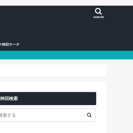
search
マ神回サーチ
神回検索