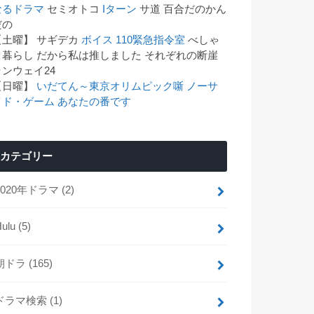
なるドラマ
セミオトコ
Iターン
サ道 百合だのかん
゙の
【土曜】 サギデカ
ボイス 110緊急指令室
べしゃ
り暮らし だから私は推しました それぞれの断崖
ランウェイ24
【日曜】
いだてん～東京オリムピック噺
ノーサ
イド・ゲーム
あなたの番です
カテゴリー
2020年ドラマ
(2)
Hulu
(5)
朝ドラ
(165)
ドラマ検索
(1)