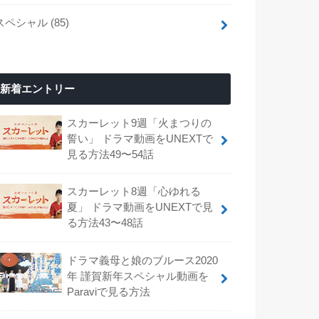
スペシャル
(85)
新着エントリー
スカーレット9週「火まつりの
誓い」 ドラマ動画をUNEXTで
見る方法49〜54話
スカーレット8週「心ゆれる
夏」 ドラマ動画をUNEXTで見
る方法43〜48話
ドラマ義母と娘のブルース2020
年 謹賀新年スペシャル動画を
Paraviで見る方法