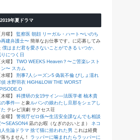
2019年夏ドラマ
【月曜】
監察医 朝顔
リーガル・ハート〜いのち
の再建弁護士〜
簡単なお仕事です。に応募してみ
た
僕はまだ君を愛さないことができる
いつか、
眠りにつく日
【火曜】
TWO WEEKS
Heaven？〜ご苦楽レスト
ラン〜
スカム
【水曜】
刑事7人シーズン5
偽装不倫
びしょ濡れ
探偵 水野羽衣
HiGH&LOW THE WORST
PISODE.O
【木曜】
科捜研の女19
サイン―法医学者 柚木貴
志の事件―
と象
ルパンの娘
わたし旦那をシェアし
てた
テレビ演劇 サクセス荘
【金曜】
警視庁ゼロ係〜生活安全課なんでも相談
〜SEASON4
凪のお暇（なぎのおいとま）
ネコ
的人生論ドラマ 捨て猫に拾われた男
これは経費
で落ちません！
ラッパーに噛まれたらラッパーに